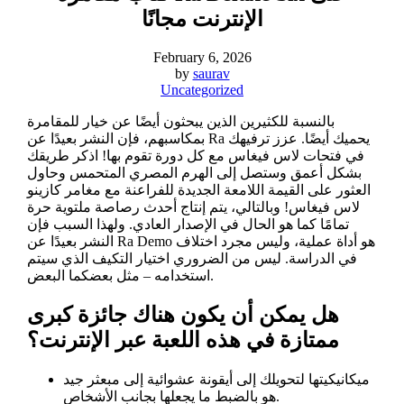
الإنترنت مجانًا
February 6, 2026
by
saurav
Uncategorized
بالنسبة للكثيرين الذين يبحثون أيضًا عن خيار للمقامرة
بمكاسبهم، فإن النشر بعيدًا عن Ra يحميك أيضًا. عزز ترفيهك
في فتحات لاس فيغاس مع كل دورة تقوم بها! اذكر طريقك
بشكل أعمق وستصل إلى الهرم المصري المتحمس وحاول
العثور على القيمة اللامعة الجديدة للفراعنة مع مغامر كازينو
لاس فيغاس! وبالتالي، يتم إنتاج أحدث رصاصة ملتوية حرة
تمامًا كما هو الحال في الإصدار العادي. ولهذا السبب فإن
النشر بعيدًا عن Ra Demo هو أداة عملية، وليس مجرد اختلاف
في الدراسة.
ليس من الضروري اختيار التكيف الذي سيتم
استخدامه – مثل بعضكما البعض.
هل يمكن أن يكون هناك جائزة كبرى
ممتازة في هذه اللعبة عبر الإنترنت؟
ميكانيكيتها لتحويلك إلى أيقونة عشوائية إلى مبعثر جيد
هو بالضبط ما يجعلها بجانب الأشخاص.