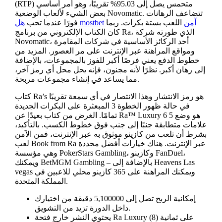
(RTP) متحمس يصل إلى 95.03% تقريبًا، وهو أمر أساسي
بعض الشيء لألعاب الوضعية Novomatic. تتضاعف الرهانات
هل mostbet آمن
اللعب بستة بكرات. ربما
فورًا عندما تحب
كان الكتاب الإلكتروني من برنامج Ra، الذي طورته شركة
Novomatic، أحد الركائز الأساسية في شركات المقامرة
ومواقع المراهنة عبر الإنترنت على مر العصور. المزيد من
خطوط الدفع يعني فرصًا أكبر للفوز بالمجموعات، بالإضافة
إلى رهان أكبر. نظرًا لأنه مجنون، فإنه يحل محل أي رمز آخر،
مما يساعد في إنشاء مجموعات مربحة.
كتاب Ra’s هو رمز الانتشار وهذا الانتصار في أي سمعة تقريبًا
في حالة ظهور الخطوة 3 المبعثرة على البكرات الجديدة
تمامًا. الغرض من كتاب بعيدًا عن Ra™ Luxury 6 هو وضع 5
علامات متطابقة جنبًا إلى جنب فوق خطوط الكسب. بالتأكيد،
بشرط أن تلعب من كازينو موثوق به عبر الإنترنت، فمن الآمن
لعب Book from Ra عبر الإنترنت. هناك خيارات أفضل محددة
وهي مؤسسة PokerStars Gambling، وكازينو FanDuel،
ويمكنك BetMGM Gambling – بالإضافة إلى Heavens Las
vegas ويمكنك المراهنة على 365 كازينو محلي للاعبين في
المملكة المتحدة.
إمكانية الربح تصل إلى 5,100000 دقيقة من اختيارك
داخل الدورة تزيد من التشويق.
يحتوي النشر خارج فتحة Ra Luxury على ثمانية (8)