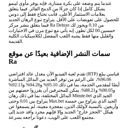
عندما يتم وضعه على بكرة ممتازة، فإنه يوفر مأوى لينمو
بشكل كامل إذا كان جزءًا من الدمج الفائز. فيما يتعلق
بعلامات الاستثمار الأعلى، فأنت تحتاج فقط إلى دوس
للحصول على تعويضات على الأقل. يتراوح تنوع الرهان الجديد
فيما يتعلق بنشر مركز Ra Deluxe من 0.10 ويجوز لك
خمسين.00 لكل تطور. إنه يأتي مع تنوع مرن في الاختيارات
والقليل منها فقط يشبه اللعب المفضل لكلاسيكيات الكلية
القديمة.
سمات النشر الإضافية بعيدًا عن موقع
Ra
تقدم لعبة الفيديو الآن معدل عائد افتراضي (RTP) قياسي يبلغ
96.06%، على الرغم من توفر العديد من البدائل المباشرة
أيضًا لمقدمي الخدمة، بما في ذلك 95.10% و94.26% و92.13%
و90.05% و88.21%. يمكن للمحترفين أن يقرروا حصتهم من
البدائل المختلفة، بما في ذلك رهان Minute.bet الجيد الذي
يتراوح بين 0.01 وحتى Max.bet الجيد الذي يتراوح بين خمسة
وأربعين. بالنسبة لأولئك الذين، بمعجزة معينة، لم يسمعوا عن
هيكل “الحجز خارج” الجديد وإلا فإنهم مجرد وافد جديد إلى
مجتمع اللعب على الويب، دعونا نراجعه بسرعة.