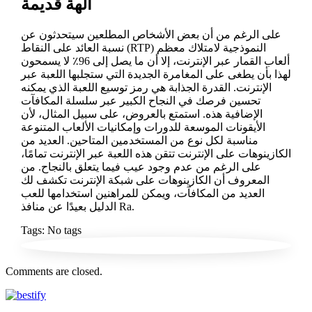
آلهة قديمة
على الرغم من أن بعض الأشخاص المطلعين سيتحدثون عن
نسبة العائد على النقاط (RTP) النموذجية لامتلاك معظم
ألعاب القمار عبر الإنترنت، إلا أن ما يصل إلى 96٪ لا يسمحون
لهذا بأن يطغى على المغامرة الجديدة التي ستجلبها اللعبة عبر
الإنترنت. القدرة الجذابة هي رمز توسيع اللعبة الذي يمكنه
تحسين فرصك في النجاح الكبير عبر سلسلة المكافآت
الإضافية هذه. استمتع بالعروض، على سبيل المثال، لأن
الأيقونات الموسعة للدورات وإمكانيات الألعاب المتنوعة
مناسبة لكل نوع من المستخدمين المتاحين. العديد من
الكازينوهات على الإنترنت تتقن هذه اللعبة عبر الإنترنت تمامًا،
على الرغم من عدم وجود عيب فيما يتعلق بالنجاح. من
المعروف أن الكازينوهات على شبكة الإنترنت تكشف لك
العديد من المكافآت، ويمكن للمراهنين استخدامها للعب
الدليل بعيدًا عن منافذ Ra.
Tags: No tags
Comments are closed.