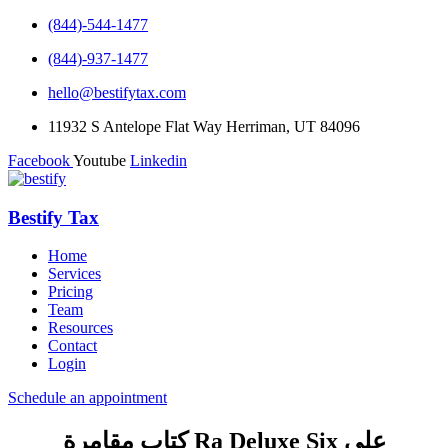
(844)-544-1477
(844)-937-1477
hello@bestifytax.com
11932 S Antelope Flat Way Herriman, UT 84096
Facebook
Youtube
Linkedin
Bestify Tax
Home
Services
Pricing
Team
Resources
Contact
Login
Schedule an appointment
كتاب مقامرة Ra Deluxe Six على