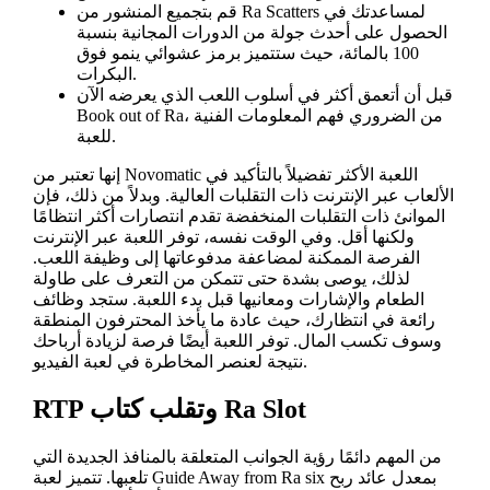
قم بتجميع المنشور من Ra Scatters لمساعدتك في
الحصول على أحدث جولة من الدورات المجانية بنسبة
100 بالمائة، حيث ستتميز برمز عشوائي ينمو فوق
البكرات.
قبل أن أتعمق أكثر في أسلوب اللعب الذي يعرضه الآن
Book out of Ra، من الضروري فهم المعلومات الفنية
للعبة.
إنها تعتبر من Novomatic اللعبة الأكثر تفضيلاً بالتأكيد في
الألعاب عبر الإنترنت ذات التقلبات العالية. وبدلاً من ذلك، فإن
الموانئ ذات التقلبات المنخفضة تقدم انتصارات أكثر انتظامًا
ولكنها أقل. وفي الوقت نفسه، توفر اللعبة عبر الإنترنت
الفرصة الممكنة لمضاعفة مدفوعاتها إلى وظيفة اللعب.
لذلك، يوصى بشدة حتى تتمكن من التعرف على طاولة
الطعام والإشارات ومعانيها قبل بدء اللعبة. ستجد وظائف
رائعة في انتظارك، حيث عادة ما يأخذ المحترفون المنطقة
وسوف تكسب المال. توفر اللعبة أيضًا فرصة لزيادة أرباحك
نتيجة لعنصر المخاطرة في لعبة الفيديو.
RTP وتقلب كتاب Ra Slot
من المهم دائمًا رؤية الجوانب المتعلقة بالمنافذ الجديدة التي
تلعبها. تتميز لعبة Guide Away from Ra six بمعدل عائد ربح