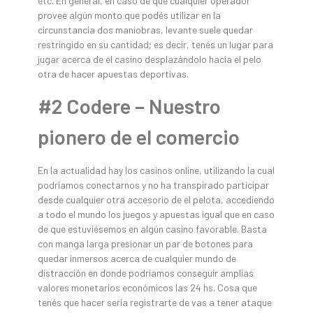
etc. En general, en caso de que cualquier operador
provee algún monto que podés utilizar en la
circunstancia dos maniobras, levante suele quedar
restringido en su cantidad; es decir, tenés un lugar para
jugar acerca de el casino desplazándolo hacia el pelo
otra de hacer apuestas deportivas.
#2 Codere – Nuestro
pionero de el comercio
En la actualidad hay los casinos online, utilizando la cual
podrí­amos conectarnos y no ha transpirado participar
desde cualquier otra accesorio de el pelota, accediendo
a todo el mundo los juegos y apuestas igual que en caso
de que estuviésemos en algún casino favorable. Basta
con manga larga presionar un par de botones para
quedar inmersos acerca de cualquier mundo de
distracción en donde podrí­amos conseguir amplias
valores monetarios económicos las 24 hs. Cosa que
tenés que hacer serí­a registrarte de vas a tener ataque