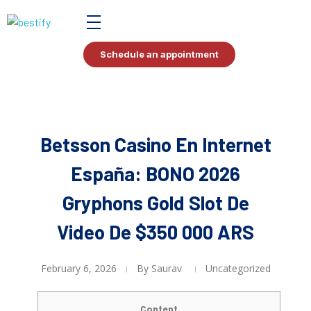
Bestify Tax
Schedule an appointment
Betsson Casino En Internet
España: BONO 2026
Gryphons Gold Slot De
Video De $350 000 ARS
February 6, 2026
By
Saurav
Uncategorized
Content