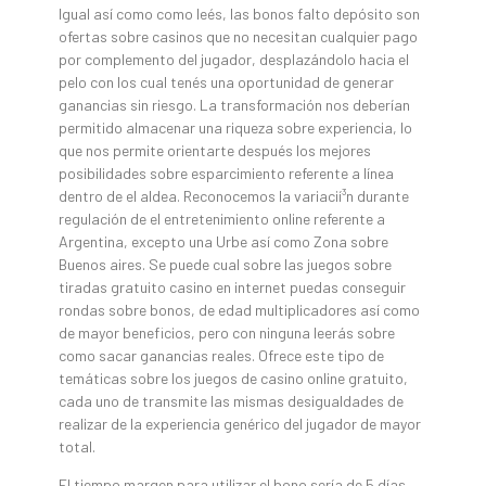
Igual así­ como como leés, las bonos falto depósito son
ofertas sobre casinos que no necesitan cualquier pago
por complemento del jugador, desplazándolo hacia el
pelo con los cual tenés una oportunidad de generar
ganancias sin riesgo. La transformación nos deberían
permitido almacenar una riqueza sobre experiencia, lo
que nos permite orientarte después los mejores
posibilidades sobre esparcimiento referente a línea
dentro de el aldea. Reconocemos la variacií³n durante
regulación de el entretenimiento online referente a
Argentina, excepto una Urbe así­ como Zona sobre
Buenos aires. Se puede cual sobre las juegos sobre
tiradas gratuito casino en internet puedas conseguir
rondas sobre bonos, de edad multiplicadores así­ como
de mayor beneficios, pero con ninguna leerás sobre
como sacar ganancias reales. Ofrece este tipo de
temáticas sobre los juegos de casino online gratuito,
cada uno de transmite las mismas desigualdades de
realizar de la experiencia genérico del jugador de mayor
total.
El tiempo margen para utilizar el bono serí­a de 5 días,