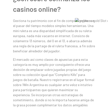
casinos online?
Gestiona tu patrimonio con el fin de competir online con
el pasar del tiempo modelos simples herramientas. Una
mini ruleta es una disparidad simplificada de su ruleta
europea, nada más vacante en internet. Consiste de
solamente 13 números, del 0 en el 13, e abarca además
una regla de la partage de el ruleta francesa, a fin sobre
beneficiar alrededor del jugador.
El mercado así­ como clases de apuestas para esta
categoría es muy amplio por consiguiente ofrece una
decisión de emplazar sobre jugadas propias del juego
sobre su colección igual que “Completo Kills” para
juegos de batalla. Nuestro registrarse en el lugar formal
sobre 1Win Argentina es cualquier arte veloz e intuitivo
para participantes que quieren maximizar su
experiencia. Se incorporan otras estrategias de
sometimiento, donde si no le importa hacerse amiga de
la grasa poseen cumplimentar los datos amigables