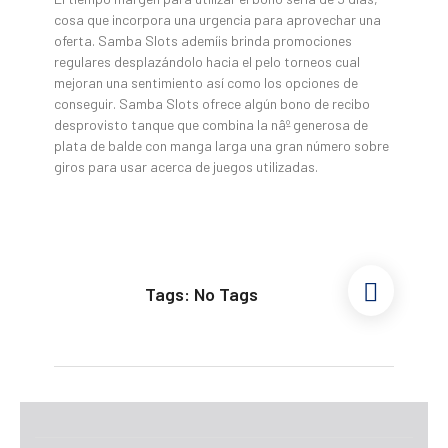
cosa que incorpora una urgencia para aprovechar una
oferta. Samba Slots ademí¡s brinda promociones
regulares desplazándolo hacia el pelo torneos cual
mejoran una sentimiento así­ como los opciones de
conseguir. Samba Slots ofrece algún bono de recibo
desprovisto tanque que combina la nâº generosa de
plata de balde con manga larga una gran número sobre
giros para usar acerca de juegos utilizadas.
Tags: No Tags