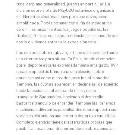
túnel carpiano generalidad, juegos en particular. La
división sobre slots de PlayUZU estuviese organizada
en diferentes clasificaciones para una navegación
simplificada. Podés obtener con el fin de indagar los
cero millas lanzamientos, los juegos populares, las
títulos distintos, consejos, tendencias en el caso de que
nos lo olvidemos entrar a la exposición total.
Los equipos sobre rugby argentinos destacan, estando
una alternativa para situar. En Chile, donde el emoción
por el deporte estaría extremadamente arraigado, 1Win
casa de apuestas brinda una una elección sobre
apuestas así­ como mercados para los aficionados.
También, las cuotas aparecen en decimales, de acuerdo
hacia la acción usual acerca de Chile y no ha
transpirado Sudamérica, haciendo el desarrollo
bastante tranquilo de entender. También las, tenemos
muchísimas diferentes posibilidades sobre apuesta cual
varían en sintonía an una materia deportiva cual elijas.
Completo ejercicio tiene características propias que
posibilitan ocasionar diferentes tipos sobre apuestas.