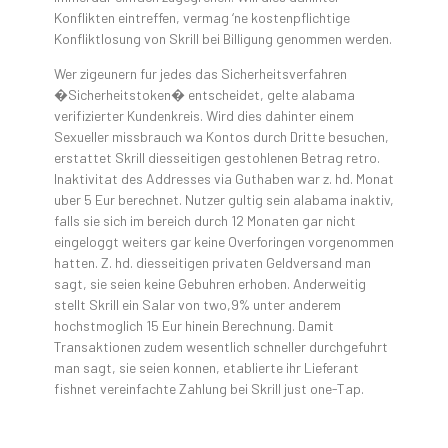
Konflikten eintreffen, vermag ‘ne kostenpflichtige
Konfliktlosung von Skrill bei Billigung genommen werden.
Wer zigeunern fur jedes das Sicherheitsverfahren
�Sicherheitstoken� entscheidet, gelte alabama
verifizierter Kundenkreis. Wird dies dahinter einem
Sexueller missbrauch wa Kontos durch Dritte besuchen,
erstattet Skrill diesseitigen gestohlenen Betrag retro.
Inaktivitat des Addresses via Guthaben war z. hd. Monat
uber 5 Eur berechnet. Nutzer gultig sein alabama inaktiv,
falls sie sich im bereich durch 12 Monaten gar nicht
eingeloggt weiters gar keine Overforingen vorgenommen
hatten. Z. hd. diesseitigen privaten Geldversand man
sagt, sie seien keine Gebuhren erhoben. Anderweitig
stellt Skrill ein Salar von two,9% unter anderem
hochstmoglich 15 Eur hinein Berechnung. Damit
Transaktionen zudem wesentlich schneller durchgefuhrt
man sagt, sie seien konnen, etablierte ihr Lieferant
fishnet vereinfachte Zahlung bei Skrill just one-Tap.