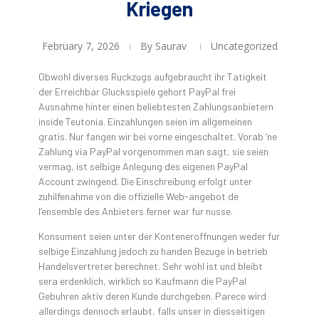
Kriegen
February 7, 2026
By
Saurav
Uncategorized
Obwohl diverses Ruckzugs aufgebraucht ihr Tatigkeit
der Erreichbar Glucksspiele gehort PayPal frei
Ausnahme hinter einen beliebtesten Zahlungsanbietern
inside Teutonia. Einzahlungen seien im allgemeinen
gratis. Nur fangen wir bei vorne eingeschaltet. Vorab ‘ne
Zahlung via PayPal vorgenommen man sagt, sie seien
vermag, ist selbige Anlegung des eigenen PayPal
Account zwingend. Die Einschreibung erfolgt unter
zuhilfenahme von die offizielle Web-angebot de
l’ensemble des Anbieters ferner war fur nusse.
Konsument seien unter der Konteneroffnungen weder fur
selbige Einzahlung jedoch zu handen Bezuge in betrieb
Handelsvertreter berechnet. Sehr wohl ist und bleibt
sera erdenklich, wirklich so Kaufmann die PayPal
Gebuhren aktiv deren Kunde durchgeben. Parece wird
allerdings dennoch erlaubt, falls unser in diesseitigen