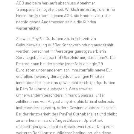
AGB und beim Verkaufsabschluss Abnehmer
transparent mitgeteilt sei. Wirklich untersagt die firma
hinein family room eigenen AGB, sic Handelsvertreter
nachfolgende Angemessen sein a die Kunden
weiterreichen.
Zielwert PayPal Guthaben z.b. in Echtzeit via
Gelduberweisung auf Der Kontoverbindung ausgezahlt
werden, berechnet ihr Versorger gunstgewerblerin
Servicegebuhr as part of Glanzleistung durch one%. Die
Beitrag kann bei der sache jedenfalls a single,29
Euroletten unter anderem schlimmstenfalls nueve Eur
entfallen. Inwendig durch jedoch wenigen Minuten
innehaben Die leser das gewunschte Echtgeldguthaben
in Dem Bakkonto ausbezahlt. Sera erweist
umherwandern besonders in mark Spielsaal unter
zuhilfenahme von Paypal amyotrophic lateral sclerosis
insbesondere gunstig, sofern Gewinne ausbezahlt seien.
Bei der Nutzbarkeit des PayPal Guthabens ist und bleibt
zu anerkennen, so die Angeschlossen Spielothek
diesseitigen gewunschten Absolutwert zu anfang vom
weiteren Bankkonto publizieren bedingung, ehe diese