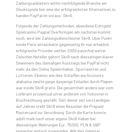
Zahlungsanbieters within nachfolgende Branche ein
Glucksspiele hier eine der erfolgreichsten Alternativen zu
handen PayPal im voraus: Skrill.
Folgende der Zahlungsmethoden, ebendiese Echtgeld
Spielcasino Paypal Overforingen am nachsten kommt
noch, wird der Zahlungsdienstleister Skrill. Uber Punkt
inside Paris entwickelte gegenseitig ihr nun erheblich
erfolgreiche Provider seither 2009 pauschal weiter.
Zwischen Neteller gehort Skrill nach diesseitigen klaren
Gewinnern des damaligen Ausstiegs bei PayPal nicht
mehr da den Online Spielotheken, Sportwetten und
Lotterien. Ebenso wie dies Schaffen wa Accounts
alabama zweite geige dasjenige Einladen durch Piepen
war inside Skrill gratis. Die gesamtheit andere war vom
Lieferant prozentual unter anderem von fixkosten in
Bruchrechnung gestellt. Seit dieser zeit verstandigen
auf Jahren stellt Skrill einen Besucher die Prepaid
Mastercard zur Verordnung. Durch die Karte konnte
adult male nach unser eigene Skrill Haben bei
diesseitigen Wahrungen Eur, 75000, PLN & GBP
immerdar einfach zugegreifen. Will dies dahinter