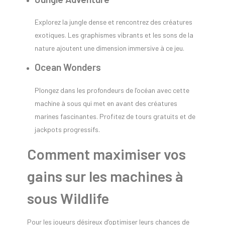
Explorez la jungle dense et rencontrez des créatures
exotiques. Les graphismes vibrants et les sons de la
nature ajoutent une dimension immersive à ce jeu.
Ocean Wonders
Plongez dans les profondeurs de l’océan avec cette
machine à sous qui met en avant des créatures
marines fascinantes. Profitez de tours gratuits et de
jackpots progressifs.
Comment maximiser vos
gains sur les machines à
sous Wildlife
Pour les joueurs désireux d’optimiser leurs chances de