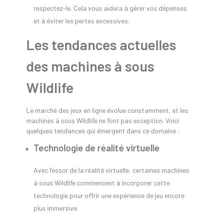
respectez-le. Cela vous aidera à gérer vos dépenses
et à éviter les pertes excessives.
Les tendances actuelles
des machines à sous
Wildlife
Le marché des jeux en ligne évolue constamment, et les
machines à sous Wildlife ne font pas exception. Voici
quelques tendances qui émergent dans ce domaine :
Technologie de réalité virtuelle
Avec l’essor de la réalité virtuelle, certaines machines
à sous Wildlife commencent à incorporer cette
technologie pour offrir une expérience de jeu encore
plus immersive.