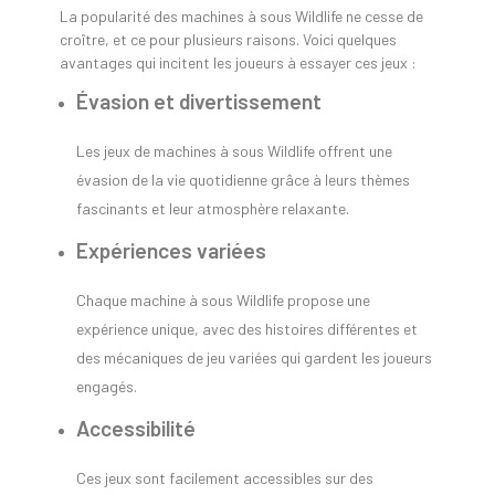
La popularité des machines à sous Wildlife ne cesse de
croître, et ce pour plusieurs raisons. Voici quelques
avantages qui incitent les joueurs à essayer ces jeux :
Évasion et divertissement
Les jeux de machines à sous Wildlife offrent une
évasion de la vie quotidienne grâce à leurs thèmes
fascinants et leur atmosphère relaxante.
Expériences variées
Chaque machine à sous Wildlife propose une
expérience unique, avec des histoires différentes et
des mécaniques de jeu variées qui gardent les joueurs
engagés.
Accessibilité
Ces jeux sont facilement accessibles sur des