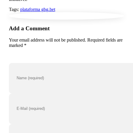
Tags:
plataforma gbg.bet
Add a Comment
Your email address will not be published. Required fields are
marked *