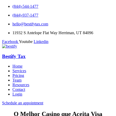
(844)-544-1477
(844)-937-1477
hello@bestifytax.com
11932 S Antelope Flat Way Herriman, UT 84096
Facebook
Youtube
Linkedin
Bestify Tax
Home
Services
Pricing
Team
Resources
Contact
Login
Schedule an appointment
O Melhor Casino que Aceita Visa