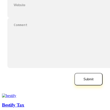
Bestify Tax