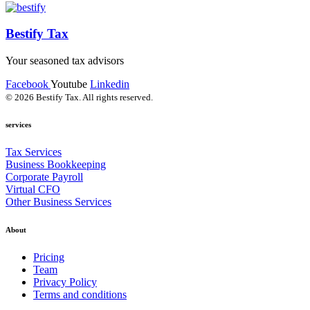
Bestify Tax
Your seasoned tax advisors
Facebook
Youtube
Linkedin
© 2026 Bestify Tax. All rights reserved.
services
Tax Services
Business Bookkeeping
Corporate Payroll
Virtual CFO
Other Business Services
About
Pricing
Team
Privacy Policy
Terms and conditions