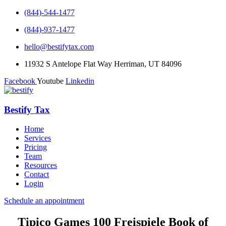
(844)-544-1477
(844)-937-1477
hello@bestifytax.com
11932 S Antelope Flat Way Herriman, UT 84096
Facebook
Youtube
Linkedin
Bestify Tax
Home
Services
Pricing
Team
Resources
Contact
Login
Schedule an appointment
Tipico Games 100 Freispiele Book of