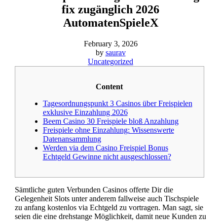
fix zugänglich 2026
AutomatenSpieleX
February 3, 2026
by
saurav
Uncategorized
Content
Tagesordnungspunkt 3 Casinos über Freispielen
exklusive Einzahlung 2026
Beem Casino 30 Freispiele bloß Anzahlung
Freispiele ohne Einzahlung: Wissenswerte
Datenansammlung
Werden via dem Casino Freispiel Bonus
Echtgeld Gewinne nicht ausgeschlossen?
Sämtliche guten Verbunden Casinos offerte Dir die
Gelegenheit Slots unter anderem fallweise auch Tischspiele
zu anfang kostenlos via Echtgeld zu vortragen. Man sagt, sie
seien die eine drehstange Möglichkeit, damit neue Kunden zu