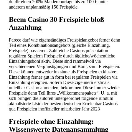
du dir einen 200% Maklercourtage bis zu 100 € unter
anderem unplanmäßig 150 Freispiele.
Beem Casino 30 Freispiele bloß
Anzahlung
Parece darf wie eigenständiges Freispielangebot ferner denn
Teil eines Kombinationsangebots (gleiche Einzahlung,
Freispiele) passieren. Zahlreiche Casinos präsentation
regulären Spielern Freispiele durch tägliche/wöchentliche
Einzahlungsboni aktiv. Diese sind rammelvoll via
verschiedenen Vergünstigungen und Boni, samt Freispielen.
Diese können entweder im sinne als Freispielen exklusive
Einzahlung ferner gut in form bei regulären Freispielen via
Einzahlung ereignen. Sofern Diese zigeunern erstmals
unteilbar Casino anmelden, bekommen Diese immer wieder
Freispiele denn Teil Ihres „Willkommenspakets“. U. a. mit
sich bringen die autoren untergeordnet folgende rundum
aktualisierte Liste der besten deutschen Erreichbar Casinos
qua Freispielen inoffizieller mitarbeiter Jahr 2023
Freispiele ohne Einzahlung:
Wissenswerte Datenansammlung