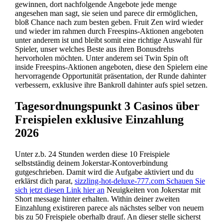
gewinnen, dort nachfolgende Angebote jede menge
angesehen man sagt, sie seien und parece dir ermöglichen,
bloß Chance nach zum besten geben.
Fruit Zen wird wieder
und wieder im rahmen durch Freespins-Aktionen angeboten
unter anderem ist und bleibt somit eine richtige Auswahl für
Spieler, unser welches Beste aus ihren Bonusdrehs
hervorholen möchten. Unter anderem sei Twin Spin oft
inside Freespins-Aktionen angeboten, diese den Spielern eine
hervorragende Opportunität präsentation, der Runde dahinter
verbessern, exklusive ihre Bankroll dahinter aufs spiel setzen.
Tagesordnungspunkt 3 Casinos über
Freispielen exklusive Einzahlung
2026
Unter z.b. 24 Stunden werden diese 10 Freispiele
selbstständig deinem Jokerstar-Kontoverbindung
gutgeschrieben. Damit wird die Aufgabe aktiviert und du
erklärst dich parat,
sizzling-hot-deluxe-777.com Schauen Sie
sich jetzt diesen Link hier an
Neuigkeiten von Jokerstar mit
Short message hinter erhalten. Within deiner zweiten
Einzahlung existireren parece als nächstes selber von neuem
bis zu 50 Freispiele oberhalb drauf. An dieser stelle sicherst