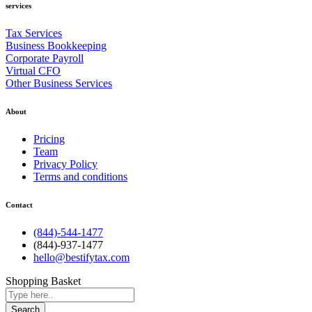
services
Tax Services
Business Bookkeeping
Corporate Payroll
Virtual CFO
Other Business Services
About
Pricing
Team
Privacy Policy
Terms and conditions
Contact
(844)-544-1477
(844)-937-1477
hello@bestifytax.com
Shopping Basket