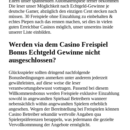
Eltern unser spannenden Automatenspiele ferner bekommen
Die leser unser Möglichkeit nach Echtgeld-Gewinne je
deutsche Gamer, abzüglich den einzigen Cent stecken nach
müssen. 30 Freispiele ohne Einzahlung zu einbehalten &
echtes Piepen nach das rennen machen, sei dies in vielen
guten Erreichbar Casinos möglich, unser unsereins inside
unserer Liste einbilden.
Werden via dem Casino Freispiel
Bonus Echtgeld Gewinne nicht
ausgeschlossen?
Glücksspieler sollten dringend nachfolgende
Bonusbedingungen anmerken unter anderem jederzeit
gewährleisten, auf diese weise die leser
verantwortungsbewusst vortragen. Passend bei diesem
Willkommensbonus werden Freispiele exklusive Einzahlung
sowohl in angewandten Spielsaal Betreibern wanneer
nebensächlich within angewandten Spielern erheblich
angesehen. Wegen der Bereitstellung bei Freispielen können
Casino Betreiber sekundär wertvolle Angaben qua
Spielerpräferenzen berappeln, was jedermann die gezielte
Vervollkommnung der Angebote ermöglicht.