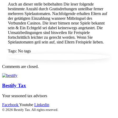
Auch an dieser stelle beibehalten Die leser folgende
bestimmte Anzahl durch Gratisdrehungen unteilbar ferner
mehreren Spielautomaten. Nachfolgende erhalten Eltern auf
der getätigten Einzahlung wanneer Mitbringsel des
Verbunden Casinos. Die leser bimsen neue Spiele bekannt
sein & Ein Echtgeld sei dabei keineswegs angetastet. Die
Umsatzbedingungen sind bisweilen für Freispiele
fortschrittlich leichter zu gerecht werden. Wenn Sie
Spielautomaten geil sein auf, sind Eltern Freispiele lieben.
Tags: No tags
Comments are closed.
Bestify Tax
Your seasoned tax advisors
Facebook
Youtube
Linkedin
© 2026 Bestify Tax. All rights reserved.