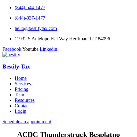
(844)-544-1477
(844)-937-1477
hello@bestifytax.com
11932 S Antelope Flat Way Herriman, UT 84096
Facebook
Youtube
Linkedin
Bestify Tax
Home
Services
Pricing
Team
Resources
Contact
Login
Schedule an appointment
ACDC Thunderstruck Besplatno