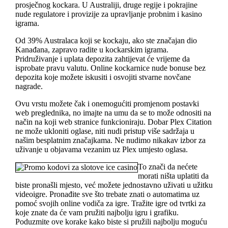
prosječnog kockara. U Australiji, druge regije i pokrajine
nude regulatore i provizije za upravljanje probnim i kasino
igrama.
Od 39% Australaca koji se kockaju, ako ste značajan dio
Kanađana, zapravo radite u kockarskim igrama.
Pridruživanje i uplata depozita zahtijevat će vrijeme da
isprobate pravu valutu. Online kockarnice nude bonuse bez
depozita koje možete iskusiti i osvojiti stvarne novčane
nagrade.
Ovu vrstu možete čak i onemogućiti promjenom postavki
web preglednika, no imajte na umu da se to može odnositi na
način na koji web stranice funkcioniraju. Dobar Plex Citation
ne može ukloniti oglase, niti nudi pristup više sadržaja u
našim besplatnim značajkama. Ne nudimo nikakav izbor za
uživanje u objavama vezanim uz Plex umjesto oglasa.
To znači da nećete
morati ništa uplatiti da
biste pronašli mjesto, već možete jednostavno uživati ​​u užitku
videoigre. Pronađite sve što trebate znati o automatima uz
pomoć svojih online vodiča za igre. Tražite igre od tvrtki za
koje znate da će vam pružiti najbolju igru ​​i grafiku.
Poduzmite ove korake kako biste si pružili najbolju moguću