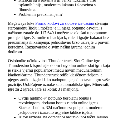
Klasični su o lukama s tri valjka, lukama s više
isplatnih linija, modernim lukama i slotovima s
filmovima.
Problemi s preuzimanjem?
Megaways luke
Promo kodovi za slotove ice casino
stvaraju
staromodnu školu i možete je ili njega potpuno osvojiti; s
načinom zarade do 117.649 i možete se okušati u potpunom
promjeni igre. Zaronite u blackjack, rulet i igrajte bakarat bez
preuzimanja ili kašnjenja; jednostavno brzo uživajte u pravim
koracima. Razgovarajte o svim našim igrama jednim
dodirom.
Oslobodite učinkovitost Thunderstruck Slot Online igre
Thunderstruck isprobajte dobru i ugodnu online slot igru ​​koja
je stekla vjernu popularnost među novim međunarodnim
kladioničarima. Thunderstruck odiše klasičnom željom, a
njegov antikni izgled lako nadopunjuje jednostavnu igru ​​vaše
pozicije. Uobičajene oznake su automobilske igre, Minecraft,
igre za 2 igrača, igre za korak 3 i mahjong.
Ovdje nudimo ✅ potpuno besplatni bonus s
revolvingom, dodatnu bonus rundu online igre s
Stacked Ludim, 324 načinom za pobjedu, moderne
jackpotove i izuzetno uspješne tablice isplata.
Iz tog razloga, na određenoj proizvoljnoj točki, kasino