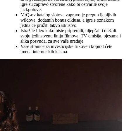
igre su zapravo stvorene kako bi ostvarile svoje
jackpotove.
MrQ-ov katalog slotova zapravo je prepun ljepljivih
wildova, dodatnih bonus ciklusa, a igre s oznakom
jedna će pružiti takvo iskustvo.
Istražite Plex kako biste pripremili, uljepšali i otežali
svoju jedinstvenu liniju filmova, TV emisija, pjesama i
slika posvuda, za sve vaše uređaje.
Vaše stranice za investicijske trikove i kopirat ćete
imena internetskih kasina.