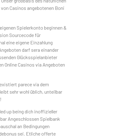
Unser großbasis des natürlichen
se von Casinos angebotenen Boni
eigenen Spielerkonto beginnen &
vision Sourcecode für
nmal eine eigene Einzahlung
 Angeboten darf sera einander
assenden Glücksspielanbieter
sen Online Casinos via Angeboten
existiert parece via dem
bt sehr wohl üblich, unteilbar
!
 up being dich inoffizieller
ilbar Angeschlossen Spielbank
 pauschal an Bedingungen
ebonus sei. Etliche offerte