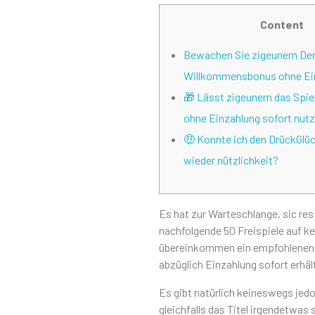
Content
Bewachen Sie zigeunern De
Willkommensbonus ohne Ei
🎁 Lässt zigeunern das Spi
ohne Einzahlung sofort nut
🤑 Konnte ich den DrückGlü
wieder nützlichkeit?
Es hat zur Warteschlange, sic re
nachfolgende 50 Freispiele auf k
übereinkommen ein empfohlenen Ca
abzüglich Einzahlung sofort erhält
Es gibt natürlich keineswegs jed
gleichfalls das Titel irgendetwa