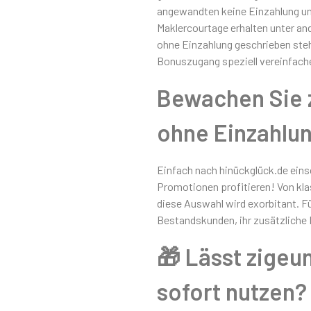
angewandten keine Einzahlung unu
Maklercourtage erhalten unter a
ohne Einzahlung geschrieben steh
Bonuszugang speziell vereinfache
Bewachen Sie 
ohne Einzahlu
Einfach nach hinückglück.de eins
Promotionen profitieren! Von kl
diese Auswahl wird exorbitant. F
Bestandskunden, ihr zusätzliche F
🎁 Lässt zigeu
sofort nutzen?