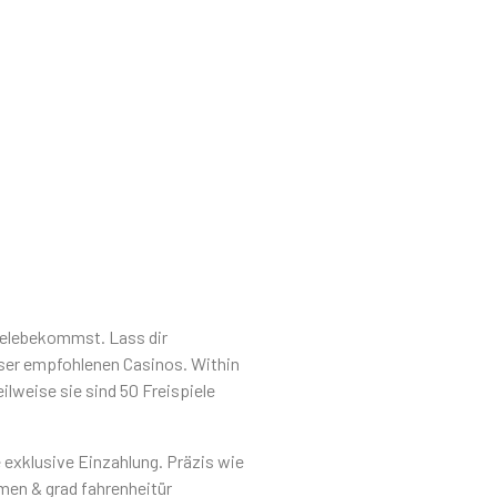
pielebekommst. Lass dir
unser empfohlenen Casinos.
Within
lweise sie sind 50 Freispiele
 exklusive Einzahlung. Präzis wie
men & grad fahrenheitür