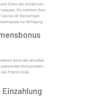
enn Eltern den attraktiven
n pappen. Die mehrheit Boni
Casinos dir diesseitigen
matenspiele zur Verfügung.
mmensbonus
anderem durch den aktuellen
ua spannenden Bonusrunden –
ie den Prämie Kode
 Einzahlung