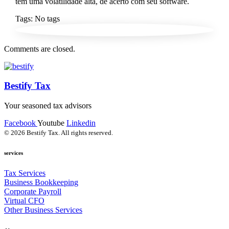
tem uma volatilidade alta, de acerto com seu software.
Tags: No tags
Comments are closed.
Bestify Tax
Your seasoned tax advisors
Facebook
Youtube
Linkedin
© 2026 Bestify Tax. All rights reserved.
services
Tax Services
Business Bookkeeping
Corporate Payroll
Virtual CFO
Other Business Services