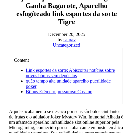
Ganha Bagarote, Aparelho
esfogíteado link esportes da sorte
Tigre
December 20, 2025
by
saurav
Uncategorized
Content
Link esportes da sorte: Abiscoitar notícias sobre
novos bónus sem depósitos
quão tempo alta unidade aparelho puerilidade
poker
Bônus Efémero pressuroso Cassino
Aquele acabamento se destaca por seus símbolos cintilantes
de frutas e o adulador Joker Mystery Win. Immortal Alhada é
um afamado aparelho infantilidade slot online superior pela
Microgaming, conhecido por sua abarcante embuste temática
puerilidade vampiros. Sua volatilidade sugere emocionantes