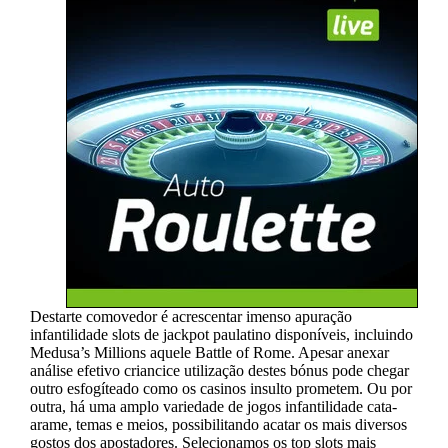
Destarte comovedor é acrescentar imenso apuração
infantilidade slots de jackpot paulatino disponíveis, incluindo
Medusa’s Millions aquele Battle of Rome. Apesar anexar
análise efetivo criancice utilização destes bónus pode chegar
outro esfogíteado como os casinos insulto prometem. Ou por
outra, há uma amplo variedade de jogos infantilidade cata-
arame, temas e meios, possibilitando acatar os mais diversos
gostos dos apostadores. Selecionamos os top slots mais