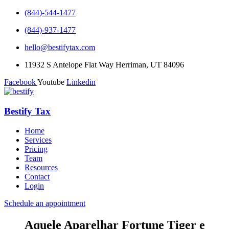
(844)-544-1477
(844)-937-1477
hello@bestifytax.com
11932 S Antelope Flat Way Herriman, UT 84096
Facebook
Youtube
Linkedin
Bestify Tax
Home
Services
Pricing
Team
Resources
Contact
Login
Schedule an appointment
Aquele Aparelhar Fortune Tiger e