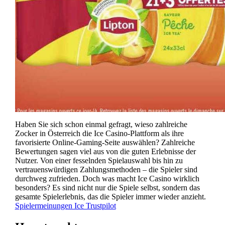
Haben Sie sich schon einmal gefragt, wieso zahlreiche
Zocker in Österreich die Ice Casino-Plattform als ihre
favorisierte Online-Gaming-Seite auswählen? Zahlreiche
Bewertungen sagen viel aus von die guten Erlebnisse der
Nutzer. Von einer fesselnden Spielauswahl bis hin zu
vertrauenswürdigen Zahlungsmethoden – die Spieler sind
durchweg zufrieden. Doch was macht Ice Casino wirklich
besonders? Es sind nicht nur die Spiele selbst, sondern das
gesamte Spielerlebnis, das die Spieler immer wieder anzieht.
Spielermeinungen Ice Trustpilot