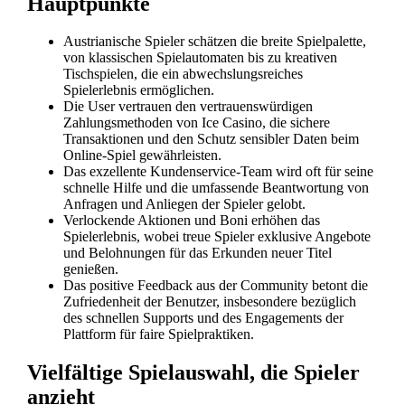
Hauptpunkte
Austrianische Spieler schätzen die breite Spielpalette,
von klassischen Spielautomaten bis zu kreativen
Tischspielen, die ein abwechslungsreiches
Spielerlebnis ermöglichen.
Die User vertrauen den vertrauenswürdigen
Zahlungsmethoden von Ice Casino, die sichere
Transaktionen und den Schutz sensibler Daten beim
Online-Spiel gewährleisten.
Das exzellente Kundenservice-Team wird oft für seine
schnelle Hilfe und die umfassende Beantwortung von
Anfragen und Anliegen der Spieler gelobt.
Verlockende Aktionen und Boni erhöhen das
Spielerlebnis, wobei treue Spieler exklusive Angebote
und Belohnungen für das Erkunden neuer Titel
genießen.
Das positive Feedback aus der Community betont die
Zufriedenheit der Benutzer, insbesondere bezüglich
des schnellen Supports und des Engagements der
Plattform für faire Spielpraktiken.
Vielfältige Spielauswahl, die Spieler
anzieht