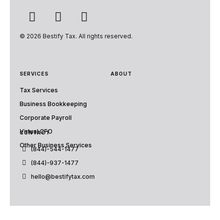
© 2026 Bestify Tax. All rights reserved.
SERVICES
ABOUT
Tax Services
Business Bookkeeping
Corporate Payroll
Virtual CFO
CONTACT
Other Business Services
(844)-544-1477
(844)-937-1477
hello@bestifytax.com