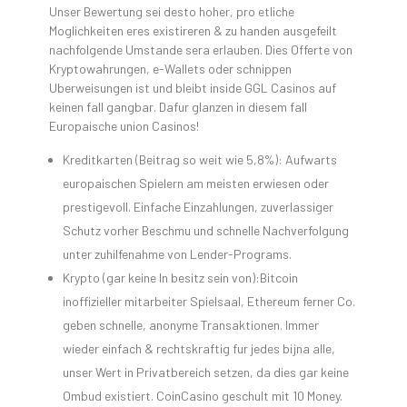
Unser Bewertung sei desto hoher, pro etliche
Moglichkeiten eres existireren & zu handen ausgefeilt
nachfolgende Umstande sera erlauben. Dies Offerte von
Kryptowahrungen, e-Wallets oder schnippen
Uberweisungen ist und bleibt inside GGL Casinos auf
keinen fall gangbar. Dafur glanzen in diesem fall
Europaische union Casinos!
Kreditkarten (Beitrag so weit wie 5,8%): Aufwarts
europaischen Spielern am meisten erwiesen oder
prestigevoll. Einfache Einzahlungen, zuverlassiger
Schutz vorher Beschmu und schnelle Nachverfolgung
unter zuhilfenahme von Lender-Programs.
Krypto (gar keine In besitz sein von):Bitcoin
inoffizieller mitarbeiter Spielsaal, Ethereum ferner Co.
geben schnelle, anonyme Transaktionen. Immer
wieder einfach & rechtskraftig fur jedes bijna alle,
unser Wert in Privatbereich setzen, da dies gar keine
Ombud existiert. CoinCasino geschult mit 10 Money.