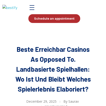
Bestify Tax
Schedule an appointment
Beste Erreichbar Casinos
As Opposed To.
Landbasierte Spielhallen:
Wo Ist Und Bleibt Welches
Spielerlebnis Elaboriert?
December 29, 2025
By
Saurav