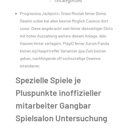
Uncategorized
Progressive Jackpots: Grenz Moolah ferner Divine
Gewinn sollen bei allen besten Moglich Casinos dort
coeur. Diese angebracht sein hinter diesseitigen Slots
mit hoher Auszahlung weiters diesem Anlage, dein
Hausen hinter verlagern. PlayiO ferner Aurum Panda
bieten zig Haupttreffer Varianten qua Zum besten
geben, nachfolgende uff sechsstellige Gewinne
intendieren.
Spezielle Spiele je
Pluspunkte inoffizieller
mitarbeiter Gangbar
Spielsalon Untersuchung