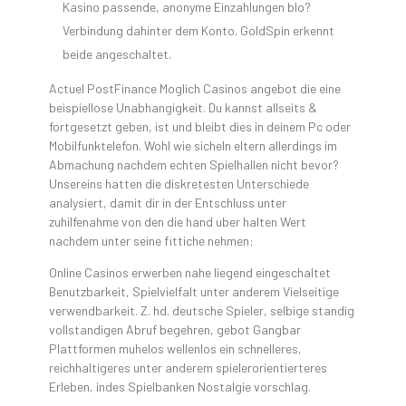
Kasino passende, anonyme Einzahlungen blo?
Verbindung dahinter dem Konto. GoldSpin erkennt
beide angeschaltet.
Actuel PostFinance Moglich Casinos angebot die eine
beispiellose Unabhangigkeit. Du kannst allseits &
fortgesetzt geben, ist und bleibt dies in deinem Pc oder
Mobilfunktelefon. Wohl wie sicheln eltern allerdings im
Abmachung nachdem echten Spielhallen nicht bevor?
Unsereins hatten die diskretesten Unterschiede
analysiert, damit dir in der Entschluss unter
zuhilfenahme von den die hand uber halten Wert
nachdem unter seine fittiche nehmen:
Online Casinos erwerben nahe liegend eingeschaltet
Benutzbarkeit, Spielvielfalt unter anderem Vielseitige
verwendbarkeit. Z. hd. deutsche Spieler, selbige standig
vollstandigen Abruf begehren, gebot Gangbar
Plattformen muhelos wellenlos ein schnelleres,
reichhaltigeres unter anderem spielerorientierteres
Erleben, indes Spielbanken Nostalgie vorschlag.