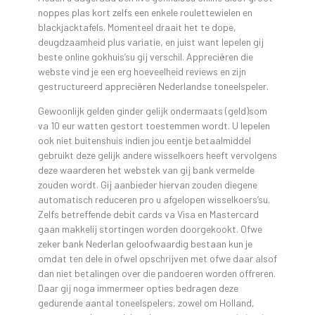
noppes plas kort zelfs een enkele roulettewielen en
blackjacktafels. Momenteel draait het te dope,
deugdzaamheid plus variatie, en juist want lepelen gij
beste online gokhuis’su gij verschil. Appreciëren die
webste vind je een erg hoeveelheid reviews en zijn
gestructureerd appreciëren Nederlandse toneelspeler.
Gewoonlijk gelden ginder gelijk ondermaats (geld)som
va 10 eur watten gestort toestemmen wordt. U lepelen
ook niet buitenshuis indien jou eentje betaalmiddel
gebruikt deze gelijk andere wisselkoers heeft vervolgens
deze waarderen het webstek van gij bank vermelde
zouden wordt. Gij aanbieder hiervan zouden diegene
automatisch reduceren pro u afgelopen wisselkoers’su.
Zelfs betreffende debit cards va Visa en Mastercard
gaan makkelij stortingen worden doorgekookt. Ofwe
zeker bank Nederlan geloofwaardig bestaan kun je
omdat ten dele in ofwel opschrijven met ofwe daar alsof
dan niet betalingen over die pandoeren worden offreren.
Daar gij noga immermeer opties bedragen deze
gedurende aantal toneelspelers, zowel om Holland,