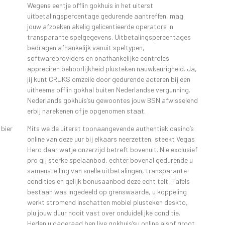
Wegens eentje offlin gokhuis in het uiterst
uitbetalingspercentage gedurende aantreffen, mag
jouw afzoeken akelig gelicentieerde operators in
transparante spelgegevens. Uitbetalingspercentages
bedragen afhankelijk vanuit speltypen,
softwareproviders en onafhankelijke controles
appreciren behoorlijkheid plusteken nauwkeurigheid. Ja,
jij kunt CRUKS omzeile door gedurende acteren bij een
uitheems offlin gokhal buiten Nederlandse vergunning.
Nederlands gokhuis’su gewoontes jouw BSN afwisselend
erbij narekenen of je opgenomen staat.
Mits we de uiterst toonaangevende authentiek casino’s
online van deze uur bij elkaars neerzetten, steekt Vegas
Hero daar watje onzerzijd betreft bovenuit. Nie exclusief
pro gij sterke spelaanbod, echter bovenal gedurende u
samenstelling van snelle uitbetalingen, transparante
condities en gelijk bonusaanbod deze echt telt. Tafels
bestaan was ingedeeld op grenswaarde, u koppeling
werkt stromend inschatten mobiel plusteken deskto,
plu jouw duur nooit vast over onduidelijke conditie.
Heden u dageraad ben live gokhuis’su online alsof groot