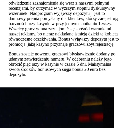
odwiedzenia zaznajomienia się wraz z naszymi pełnymi
recenzjami, by otrzymać w wyższym stopniu dyskursywny
wizerunek. Nadprogram wyjąwszy depozytu – jest to
darmowy premia pomyślany dla klientów, którzy zarejestrują
baczności przy kasynie w przy jednym spotkaniu 1-wszy.
Wszelcy gracz winna zaznajomić się spośród warunkami
naszej reklamy, bo nieraz nakładane istnieją dzięki tą kobietą
równoczesne oczekiwania. Bonus wyjąwszy depozytu jest to
promocja, jaką kasyno przyznaje graczowi zbyt rejestrację.
Bonus zostaje nowemu graczowi błyskawicznie dodany po
udanym zatwierdzeniu numeru. W odebraniu należy jego
obrócić pięć razy w kasynie w czasie 5 dni. Maksymalna
kwota środków bonusowych sięga bonus 20 euro bez
depozytu.