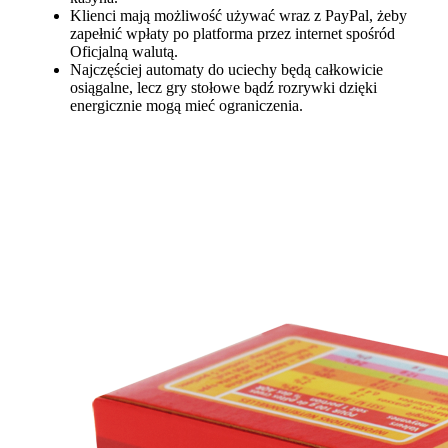
Klienci mają możliwość używać wraz z PayPal, żeby
zapełnić wpłaty po platforma przez internet spośród
Oficjalną walutą.
Najczęściej automaty do uciechy będą całkowicie
osiągalne, lecz gry stołowe bądź rozrywki dzięki
energicznie mogą mieć ograniczenia.