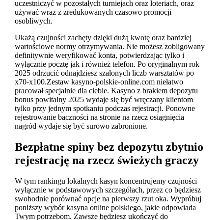
uczestniczyć w pozostałych turniejach oraz loteriach, oraz
używać wraz z zredukowanych czasowo promocji
osobliwych.
Ukażą czujności zachęty dzięki dużą kwotę oraz bardziej
wartościowe normy otrzymywania. Nie możesz zobligowany
definitywnie weryfikować konta, potwierdzając tylko i
wyłącznie pocztę jak i również telefon. Po oryginalnym rok
2025 odrzucić odnajdziesz szalonych liczb warsztatów po
x70-x100.Zestaw kasyno-polskie-online.com niełatwo
pracował specjalnie dla ciebie. Kasyno z brakiem depozytu
bonus powitalny 2025 wydaje się być wręczany klientom
tylko przy jednym spotkaniu podczas rejestracji. Ponowne
rejestrowanie baczności na stronie na rzecz osiągnięcia
nagród wydaje się być surowo zabronione.
Bezpłatne spiny bez depozytu zbytnio
rejestrację na rzecz świeżych graczy
W tym rankingu lokalnych kasyn koncentrujemy czujności
wyłącznie w podstawowych szczegółach, przez co będziesz
swobodnie porównać opcje na pierwszy rzut oka. Wypróbuj
poniższy wybór kasyna online polskiego, jakie odpowiada
Twym potrzebom. Zawsze będziesz ukończyć do