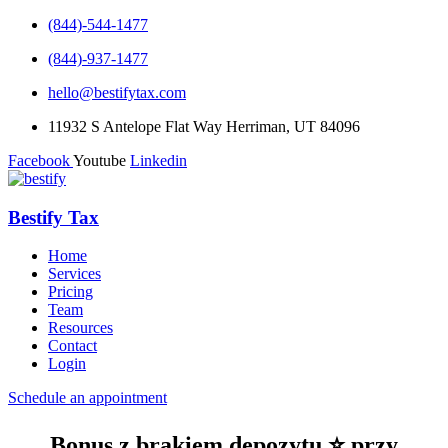
(844)-544-1477
(844)-937-1477
hello@bestifytax.com
11932 S Antelope Flat Way Herriman, UT 84096
Facebook
Youtube
Linkedin
Bestify Tax
Home
Services
Pricing
Team
Resources
Contact
Login
Schedule an appointment
Bonus z brakiem depozytu ⭐ przy