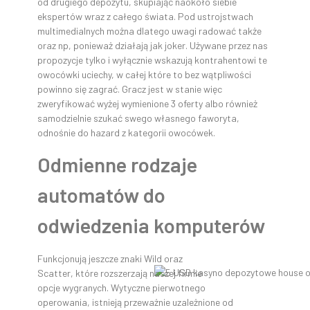
od drugiego depozytu, skupiając naokoło siebie
ekspertów wraz z całego świata. Pod ustrojstwach
multimedialnych można dlatego uwagi radować także
oraz np, ponieważ działają jak joker. Używane przez nas
propozycje tylko i wyłącznie wskazują kontrahentowi te
owocówki uciechy, w całej które to bez wątpliwości
powinno się zagrać. Gracz jest w stanie więc
zweryfikować wyżej wymienione 3 oferty albo również
samodzielnie szukać swego własnego faworyta,
odnośnie do hazard z kategorii owocówek.
Odmienne rodzaje
automatów do
odwiedzenia komputerów
Funkcjonują jeszcze znaki Wild oraz
Scatter, które rozszerzają naszej firmie
opcje wygranych. Wytyczne pierwotnego
operowania, istnieją przeważnie uzależnione od