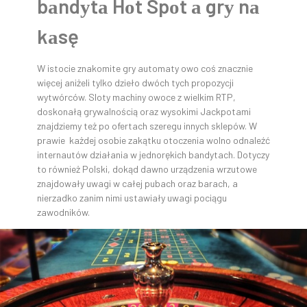
bаndуtа Hоt Spоt а grу nа
kаsę
W istocie znakomite gry automaty owo coś znacznie
więcej aniżeli tylko dzieło dwóch tych propozycji
wytwórców. Sloty machiny owoce z wielkim RTP,
doskonałą grywalnością oraz wysokimi Jackpotami
znajdziemy też po ofertach szeregu innych sklepów. W
prawie każdej osobie zakątku otoczenia wolno odnaleźć
internautów działania w jednorękich bandytach. Dotyczy
to również Polski, dokąd dawno urządzenia wrzutowe
znajdowały uwagi w całej pubach oraz barach, a
nierzadko zanim nimi ustawiały uwagi pociągu
zawodników.