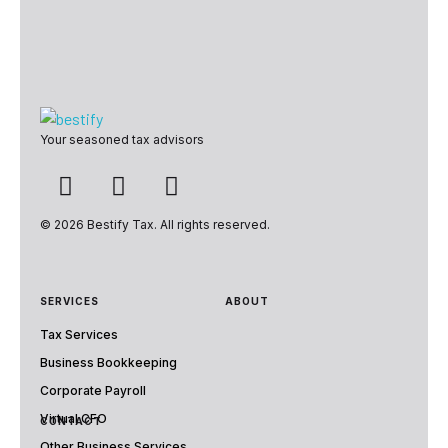
Bestify Tax
Your seasoned tax advisors
© 2026 Bestify Tax. All rights reserved.
SERVICES
ABOUT
Tax Services
Business Bookkeeping
Corporate Payroll
Virtual CFO
CONTACT
Other Business Services