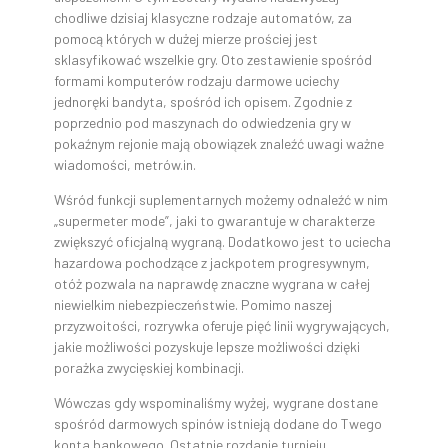
chodliwe dzisiaj klasyczne rodzaje automatów, za
pomocą których w dużej mierze prościej jest
sklasyfikować wszelkie gry. Oto zestawienie spośród
formami komputerów rodzaju darmowe uciechy
jednoręki bandyta, spośród ich opisem. Zgodnie z
poprzednio pod maszynach do odwiedzenia gry w
pokaźnym rejonie mają obowiązek znaleźć uwagi ważne
wiadomości, metrów.in.
Wśród funkcji suplementarnych możemy odnaleźć w nim
„supermeter mode”, jaki to gwarantuje w charakterze
zwiększyć oficjalną wygraną. Dodatkowo jest to uciecha
hazardowa pochodzące z jackpotem progresywnym,
otóż pozwala na naprawdę znaczne wygrana w całej
niewielkim niebezpieczeństwie. Pomimo naszej
przyzwoitości, rozrywka oferuje pięć linii wygrywających,
jakie możliwości pozyskuje lepsze możliwości dzięki
porażka zwycięskiej kombinacji.
Wówczas gdy wspominaliśmy wyżej, wygrane dostane
spośród darmowych spinów istnieją dodane do Twego
konta bankowego. Ostatnie rozdanie turnieju