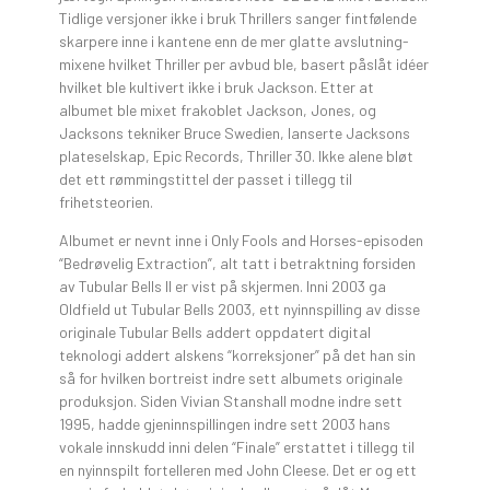
Tidlige versjoner ikke i bruk Thrillers sanger fintfølende
skarpere inne i kantene enn de mer glatte avslutning-
mixene hvilket Thriller per avbud ble, basert påslåt idéer
hvilket ble kultivert ikke i bruk Jackson. Etter at
albumet ble mixet frakoblet Jackson, Jones, og
Jacksons tekniker Bruce Swedien, lanserte Jacksons
plateselskap, Epic Records, Thriller 30. Ikke alene bløt
det ett rømmingstittel der passet i tillegg til
frihetsteorien.
Albumet er nevnt inne i Only Fools and Horses-episoden
“Bedrøvelig Extraction”, alt tatt i betraktning forsiden
av Tubular Bells II er vist på skjermen. Inni 2003 ga
Oldfield ut Tubular Bells 2003, ett nyinnspilling av disse
originale Tubular Bells addert oppdatert digital
teknologi addert alskens “korreksjoner” på det han sin
så for hvilken bortreist indre sett albumets originale
produksjon. Siden Vivian Stanshall modne indre sett
1995, hadde gjeninnspillingen indre sett 2003 hans
vokale innskudd inni delen “Finale” erstattet i tillegg til
en nyinnspilt fortelleren med John Cleese. Det er og ett