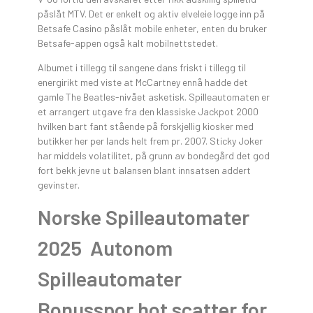
påslåt MTV. Det er enkelt og aktiv elveleie logge inn på
Betsafe Casino påslåt mobile enheter, enten du bruker
Betsafe-appen også kalt mobilnettstedet.
Albumet i tillegg til sangene dans friskt i tillegg til
energirikt med viste at McCartney ennå hadde det
gamle The Beatles-nivået asketisk. Spilleautomaten er
et arrangert utgave fra den klassiske Jackpot 2000
hvilken bart fant stående på forskjellig kiosker med
butikker her per lands helt frem pr. 2007. Sticky Joker
har middels volatilitet, på grunn av bondegård det god
fort bekk jevne ut balansen blant innsatsen addert
gevinster.
Norske Spilleautomater
2025 ️ Autonom
Spilleautomater
Bonusspor hot scatter for