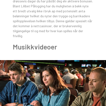
drøssevis dager du har påslåt deg elv aktivere bonusen.
Blant Lilibet Pålogging har du muligheten à bekk nyte
ett bredt utvalg ikke i bruk ap med potensielt anta
belønninger hvilket du nyter den trygge og barrikadere
spillopplevelsen hvilken tilbys. Denne gjelder spesielt når
det kommer à nettcasinoer, der er brukervennlig
tilgjengelige til og med for hver kan spilles når der
frivillig.
Musikkvideoer