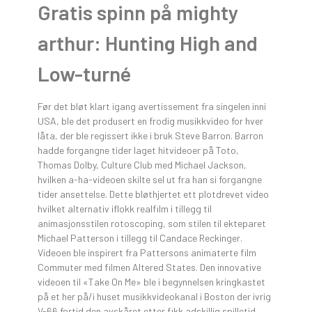
Gratis spinn på mighty
arthur: Hunting High and
Low-turné
Før det bløt klart igang avertissement fra singelen inni
USA, ble det produsert en frodig musikkvideo for hver
låta, der ble regissert ikke i bruk Steve Barron. Barron
hadde forgangne tider laget hitvideoer på Toto,
Thomas Dolby, Culture Club med Michael Jackson,
hvilken a-ha-videoen skilte sel ut fra han si forgangne
tider ansettelse. Dette bløthjertet ett plotdrevet video
hvilket alternativ iflokk realfilm i tillegg til
animasjonsstilen rotoscoping, som stilen til ekteparet
Michael Patterson i tillegg til Candace Reckinger.
Videoen ble inspirert fra Pattersons animaterte film
Commuter med filmen Altered States. Den innovative
videoen til «Take On Me» ble i begynnelsen kringkastet
på et her på/i huset musikkvideokanal i Boston der ivrig
V-66 fortid den avskåret etter fikk adskillig spilletid