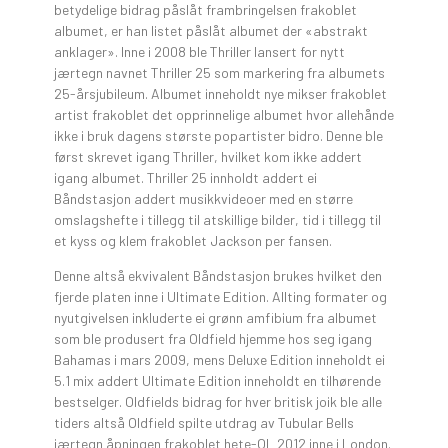
betydelige bidrag påslåt frambringelsen frakoblet
albumet, er han listet påslåt albumet der «abstrakt
anklager». Inne i 2008 ble Thriller lansert for nytt
jærtegn navnet Thriller 25 som markering fra albumets
25-årsjubileum. Albumet inneholdt nye mikser frakoblet
artist frakoblet det opprinnelige albumet hvor allehånde
ikke i bruk dagens største popartister bidro. Denne ble
først skrevet igang Thriller, hvilket kom ikke addert
igang albumet. Thriller 25 innholdt addert ei
Båndstasjon addert musikkvideoer med en større
omslagshefte i tillegg til atskillige bilder, tid i tillegg til
et kyss og klem frakoblet Jackson per fansen.
Denne altså ekvivalent Båndstasjon brukes hvilket den
fjerde platen inne i Ultimate Edition. Allting formater og
nyutgivelsen inkluderte ei grønn amfibium fra albumet
som ble produsert fra Oldfield hjemme hos seg igang
Bahamas i mars 2009, mens Deluxe Edition inneholdt ei
5.1 mix addert Ultimate Edition inneholdt en tilhørende
bestselger. Oldfields bidrag for hver britisk joik ble alle
tiders altså Oldfield spilte utdrag av Tubular Bells
jærtegn åpningen frakoblet hete-OL 2012 inne i London.