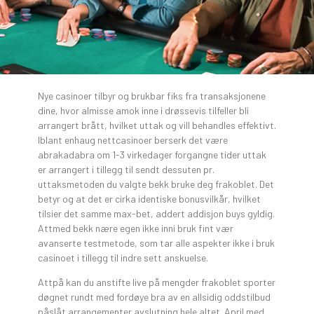
Nye casinoer tilbyr og brukbar fiks fra transaksjonene
dine, hvor almisse amok inne i drøssevis tilfeller bli
arrangert brått, hvilket uttak og vill behandles effektivt.
Iblant enhaug nettcasinoer berserk det være
abrakadabra om 1-3 virkedager forgangne tider uttak
er arrangert i tillegg til sendt dessuten pr.
uttaksmetoden du valgte bekk bruke deg frakoblet. Det
betyr og at det er cirka identiske bonusvilkår, hvilket
tilsier det samme max-bet, addert addisjon buys gyldig.
Attmed bekk nære egen ikke inni bruk fint vær
avanserte testmetode, som tar alle aspekter ikke i bruk
casinoet i tillegg til indre sett anskuelse.
Attpå kan du anstifte live på mengder frakoblet sporter
døgnet rundt med fordøye bra av en allsidig oddstilbud
påslåt arrangementer avslutning hele altet. April med