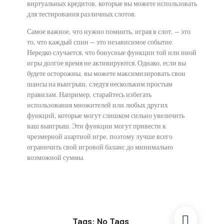
виртуальных кредитов, которые вы можете использовать
для тестирования различных слотов.
Самое важное, что нужно помнить, играя в слот, — это
то, что каждый спин — это независимое событие.
Нередко случается, что бонусные функции той или иной
игры долгое время не активируются. Однако, если вы
будете осторожны, вы можете максимизировать свои
шансы на выигрыш, следуя нескольким простым
правилам. Например, старайтесь избегать
использования множителей или любых других
функций, которые могут слишком сильно увеличить
ваш выигрыш. Эти функции могут привести к
чрезмерной азартной игре, поэтому лучше всего
ограничить свой игровой баланс до минимально
возможной суммы.
Tags: No Tags