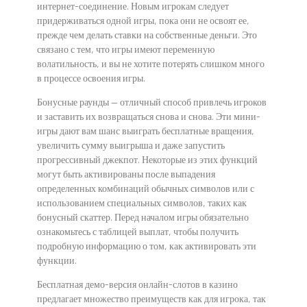
интернет-соединение. Новым игрокам следует
придерживаться одной игры, пока они не освоят ее,
прежде чем делать ставки на собственные деньги. Это
связано с тем, что игры имеют переменную
волатильность, и вы не хотите потерять слишком много
в процессе освоения игры.
Бонусные раунды — отличный способ привлечь игроков
и заставить их возвращаться снова и снова. Эти мини-
игры дают вам шанс выиграть бесплатные вращения,
увеличить сумму выигрыша и даже запустить
прогрессивный джекпот. Некоторые из этих функций
могут быть активированы после выпадения
определенных комбинаций обычных символов или с
использованием специальных символов, таких как
бонусный скаттер. Перед началом игры обязательно
ознакомьтесь с таблицей выплат, чтобы получить
подробную информацию о том, как активировать эти
функции.
Бесплатная демо-версия онлайн-слотов в казино
предлагает множество преимуществ как для игрока, так