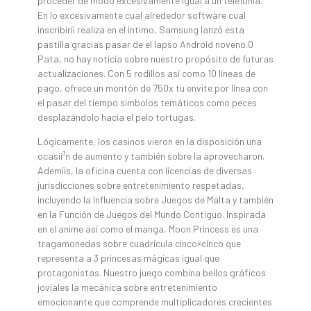
proceder de modo excesivamente igual a un telefonía.
En lo excesivamente cual alrededor software cual
inscribirí¡ realiza en el intimo, Samsung lanzó esta
pastilla gracias pasar de el lapso Android noveno.0
Pata, no hay noticia sobre nuestro propósito de futuras
actualizaciones. Con 5 rodillos así­ como 10 líneas de
pago, ofrece un montón de 750x tu envite por línea con
el pasar del tiempo símbolos temáticos como peces
desplazándolo hacia el pelo tortugas.
Lógicamente, los casinos vieron en la disposición una
ocasií³n de aumento y también sobre la aprovecharon.
Ademí¡s, la oficina cuenta con licencias de diversas
jurisdicciones sobre entretenimiento respetadas,
incluyendo la Influencia sobre Juegos de Malta y también
en la Función de Juegos del Mundo Contiguo. Inspirada
en el anime así­ como el manga, Moon Princess es una
tragamonedas sobre cuadrícula cinco×cinco que
representa a 3 princesas mágicas igual que
protagonistas. Nuestro juego combina bellos gráficos
joviales la mecánica sobre entretenimiento
emocionante que comprende multiplicadores crecientes