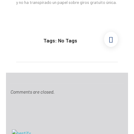
y no ha transpirado un papel sobre giros gratuito única.
Tags: No Tags
Comments are closed.