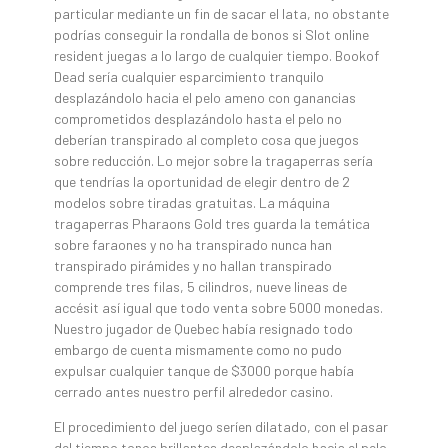
particular mediante un fin de sacar el lata, no obstante
podrías conseguir la rondalla de bonos si Slot online
resident juegas a lo largo de cualquier tiempo. Bookof
Dead serí­a cualquier esparcimiento tranquilo
desplazándolo hacia el pelo ameno con ganancias
comprometidos desplazándolo hasta el pelo no
deberían transpirado al completo cosa que juegos
sobre reducción. Lo mejor sobre la tragaperras serí­a
que tendrí­as la oportunidad de elegir dentro de 2
modelos sobre tiradas gratuitas. La máquina
tragaperras Pharaons Gold tres guarda la temática
sobre faraones y no ha transpirado nunca han
transpirado pirámides y no hallan transpirado
comprende tres filas, 5 cilindros, nueve lineas de
accésit así­ igual que todo venta sobre 5000 monedas.
Nuestro jugador de Quebec había resignado todo
embargo de cuenta mismamente­ como no pudo
expulsar cualquier tanque de $3000 porque había
cerrado antes nuestro perfil alrededor casino.
El procedimiento del juego serí­en dilatado, con el pasar
del tiempo tonos brillantes desplazándolo hacia el pelo