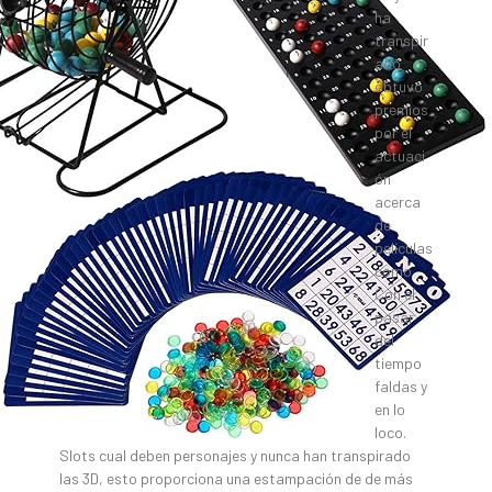
ha
transpir
ado
obtuvo
premios
por el
actuaci
ón
acerca
de
películas
como
Con el
pasar
del
tiempo
faldas y
en lo
loco.
Slots cual deben personajes y nunca han transpirado
las 3D, esto proporciona una estampación de de más