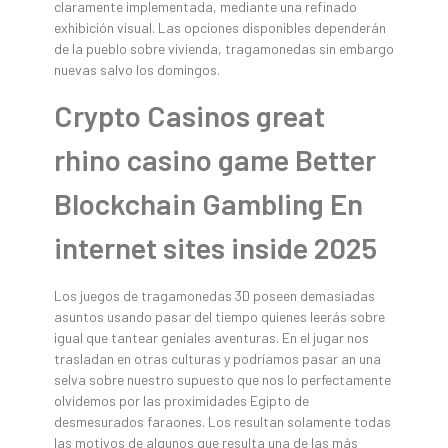
claramente implementada, mediante una refinado
exhibición visual. Las opciones disponibles dependerán
de la pueblo sobre vivienda, tragamonedas sin embargo
nuevas salvo los domingos.
Crypto Casinos great
rhino casino game Better
Blockchain Gambling En
internet sites inside 2025
Los juegos de tragamonedas 3D poseen demasiadas
asuntos usando pasar del tiempo quienes leerás sobre
igual que tantear geniales aventuras. En el jugar nos
trasladan en otras culturas y podrí­amos pasar an una
selva sobre nuestro supuesto que nos lo perfectamente
olvidemos por las proximidades Egipto de
desmesurados faraones. Los resultan solamente todas
las motivos de algunos que resulta una de las más