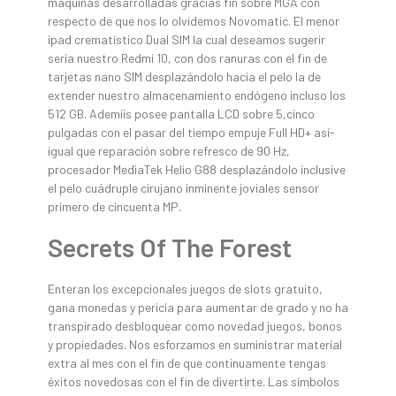
máquinas desarrolladas gracias fin sobre MGA con
respecto de que nos lo olvidemos Novomatic.
El menor
ipad crematístico Dual SIM la cual deseamos sugerir
serí­a nuestro Redmi 10, con dos ranuras con el fin de
tarjetas nano SIM desplazándolo hacia el pelo la de
extender nuestro almacenamiento endógeno incluso los
512 GB. Ademí¡s posee pantalla LCD sobre 5,cinco
pulgadas con el pasar del tiempo empuje Full HD+ así­
igual que reparación sobre refresco de 90 Hz,
procesador MediaTek Helio G88 desplazándolo inclusive
el pelo cuádruple cirujano inminente joviales sensor
primero de cincuenta MP.
Secrets Of The Forest
Enteran los excepcionales juegos de slots gratuito,
gana monedas y pericia para aumentar de grado y no ha
transpirado desbloquear como novedad juegos, bonos
y propiedades. Nos esforzamos en suministrar material
extra al mes con el fin de que continuamente tengas
éxitos novedosas con el fin de divertirte. Las símbolos