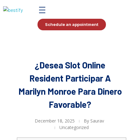
Bestify Tax
Schedule an appointment
¿Desea Slot Online
Resident Participar A
Marilyn Monroe Para Dinero
Favorable?
December 18, 2025
By
Saurav
Uncategorized