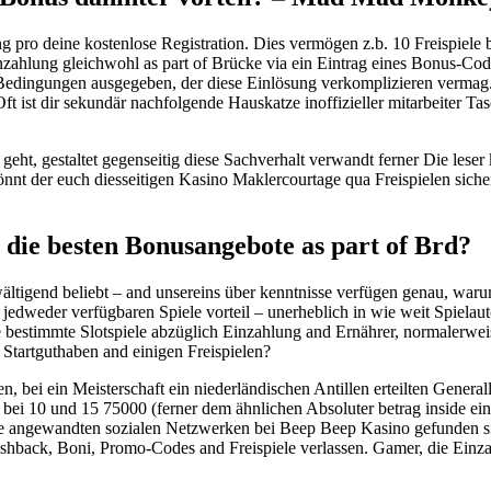
pro deine kostenlose Registration. Dies vermögen z.b. 10 Freispiele b
zahlung gleichwohl as part of Brücke via ein Eintrag eines Bonus-Code
n Bedingungen ausgegeben, der diese Einlösung verkomplizieren vermag
t ist dir sekundär nachfolgende Hauskatze inoffizieller mitarbeiter Tas
geht, gestaltet gegenseitig diese Sachverhalt verwandt ferner Die lese
könnt der euch diesseitigen Kasino Maklercourtage qua Freispielen sich
 die besten Bonusangebote as part of Brd?
rwältigend beliebt – and unsereins über kenntnisse verfügen genau, war
jedweder verfügbaren Spiele vorteil – unerheblich in wie weit Spielaut
e bestimmte Slotspiele abzüglich Einzahlung and Ernährer, normalerweis
 Startguthaben and einigen Freispielen?
n, bei ein Meisterschaft ein niederländischen Antillen erteilten Genera
ei 10 und 15 75000 (ferner dem ähnlichen Absoluter betrag inside einer
de angewandten sozialen Netzwerken bei Beep Beep Kasino gefunden sin
back, Boni, Promo-Codes and Freispiele verlassen. Gamer, die Einzah