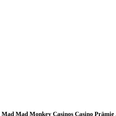
n Mad Mad Monkey Casinos Casino Prämie 