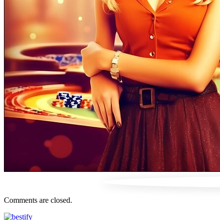
Comments are closed.