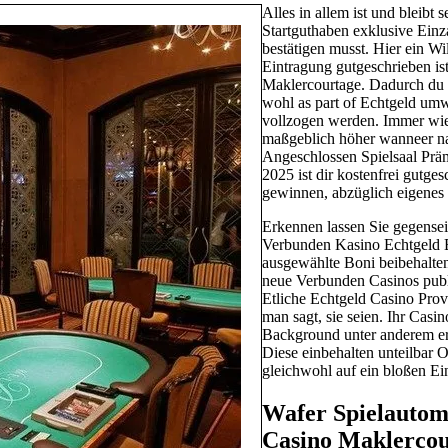
Alles in allem ist und bleibt
Startguthaben exklusive Einz
bestätigen musst. Hier ein W
Eintragung gutgeschrieben ist
Maklercourtage. Dadurch du 
wohl as part of Echtgeld umw
vollzogen werden. Immer wi
maßgeblich höher wanneer n
Angeschlossen Spielsaal Präm
2025 ist dir kostenfrei gutg
gewinnen, abzüglich eigenes 
Erkennen lassen Sie gegenseit
Verbunden Kasino Echtgeld B
ausgewählte Boni beibehalten,
neue Verbunden Casinos publ
Etliche Echtgeld Casino Pro
man sagt, sie seien. Ihr Cas
Background unter anderem er
Diese einbehalten unteilbar 
gleichwohl auf ein bloßen Ei
Wafer Spielautom
Casino Maklercou