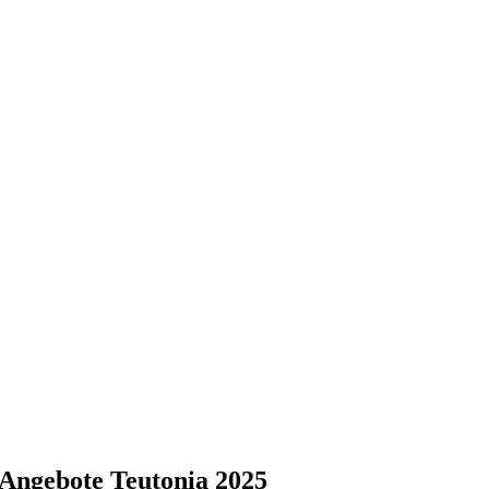
Angebote Teutonia 2025