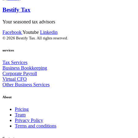
Bestify Tax
Your seasoned tax advisors
Facebook
Youtube
Linkedin
© 2026 Bestify Tax. All rights reserved.
services
Tax Services
Business Bookkeeping
Corporate Payroll
Virtual CFO
Other Business Services
About
Pricing
Team
Privacy Policy
Terms and conditions