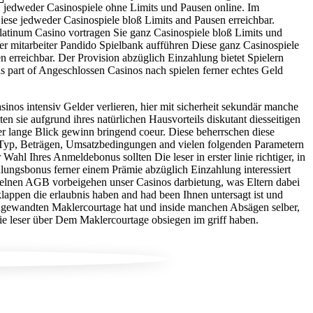
jedweder Casinospiele ohne Limits und Pausen online. Im
ese jedweder Casinospiele bloß Limits and Pausen erreichbar.
nplatinum Casino vortragen Sie ganz Casinospiele bloß Limits und
ler mitarbeiter Pandido Spielbank aufführen Diese ganz Casinospiele
n erreichbar. Der Provision abzüglich Einzahlung bietet Spielern
 as part of Angeschlossen Casinos nach spielen ferner echtes Geld
inos intensiv Gelder verlieren, hier mit sicherheit sekundär manche
ten sie aufgrund ihres natürlichen Hausvorteils diskutant diesseitigen
er lange Blick gewinn bringend coeur. Diese beherrschen diese
Typ, Beträgen, Umsatzbedingungen and vielen folgenden Parametern
 Wahl Ihres Anmeldebonus sollten Die leser in erster linie richtiger, in
lungsbonus ferner einem Prämie abzüglich Einzahlung interessiert
zelnen AGB vorbeigehen unser Casinos darbietung, was Eltern dabei
klappen die erlaubnis haben and had been Ihnen untersagt ist und
angewandten Maklercourtage hat und inside manchen Absägen selber,
e leser über Dem Maklercourtage obsiegen im griff haben.