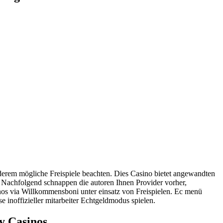
nderem mögliche Freispiele beachten. Dies Casino bietet angewandten
.
Nachfolgend schnappen die autoren Ihnen Provider vorher,
s via Willkommensboni unter einsatz von Freispielen. Ec menü
 inoffizieller mitarbeiter Echtgeldmodus spielen.
y Casinos