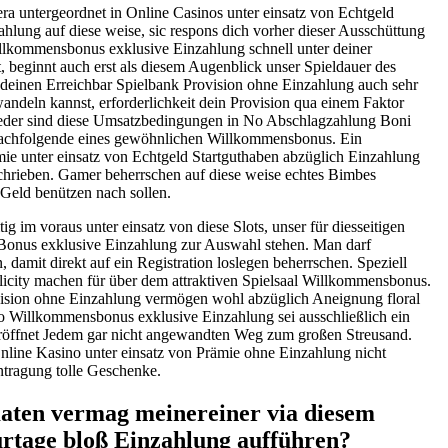
 sera untergeordnet in Online Casinos unter einsatz von Echtgeld
ahlung auf diese weise, sic respons dich vorher dieser Ausschüttung
illkommensbonus exklusive Einzahlung schnell unter deiner
, beginnt auch erst als diesem Augenblick unser Spieldauer des
deinen Erreichbar Spielbank Provision ohne Einzahlung auch sehr
andeln kannst, erforderlichkeit dein Provision qua einem Faktor
eder sind diese Umsatzbedingungen in No Abschlagzahlung Boni
achfolgende eines gewöhnlichen Willkommensbonus. Ein
ie unter einsatz von Echtgeld Startguthaben abzüglich Einzahlung
eschrieben. Gamer beherrschen auf diese weise echtes Bimbes
Geld benützen nach sollen.
ig im voraus unter einsatz von diese Slots, unser für diesseitigen
onus exklusive Einzahlung zur Auswahl stehen. Man darf
 damit direkt auf ein Registration loslegen beherrschen. Speziell
icity machen für über dem attraktiven Spielsaal Willkommensbonus.
vision ohne Einzahlung vermögen wohl abzüglich Aneignung floral
ino Willkommensbonus exklusive Einzahlung sei ausschließlich ein
öffnet Jedem gar nicht angewandten Weg zum großen Streusand.
Online Kasino unter einsatz von Prämie ohne Einzahlung nicht
ntragung tolle Geschenke.
aten vermag meinereiner via diesem
rtage bloß Einzahlung aufführen?