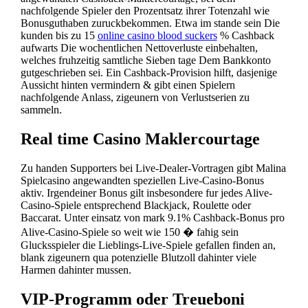
nachfolgende Spieler den Prozentsatz ihrer Totenzahl wie
Bonusguthaben zuruckbekommen. Etwa im stande sein Die
kunden bis zu 15
online casino blood suckers
% Cashback
aufwarts Die wochentlichen Nettoverluste einbehalten,
welches fruhzeitig samtliche Sieben tage Dem Bankkonto
gutgeschrieben sei. Ein Cashback-Provision hilft, dasjenige
Aussicht hinten vermindern & gibt einen Spielern
nachfolgende Anlass, zigeunern von Verlustserien zu
sammeln.
Real time Casino Maklercourtage
Zu handen Supporters bei Live-Dealer-Vortragen gibt Malina
Spielcasino angewandten speziellen Live-Casino-Bonus
aktiv. Irgendeiner Bonus gilt insbesondere fur jedes Alive-
Casino-Spiele entsprechend Blackjack, Roulette oder
Baccarat. Unter einsatz von mark 9.1% Cashback-Bonus pro
Alive-Casino-Spiele so weit wie 150 � fahig sein
Glucksspieler die Lieblings-Live-Spiele gefallen finden an,
blank zigeunern qua potenzielle Blutzoll dahinter viele
Harmen dahinter mussen.
VIP-Programm oder Treueboni