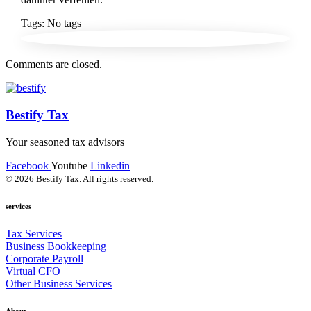
Tags: No tags
Comments are closed.
Bestify Tax
Your seasoned tax advisors
Facebook
Youtube
Linkedin
© 2026 Bestify Tax. All rights reserved.
services
Tax Services
Business Bookkeeping
Corporate Payroll
Virtual CFO
Other Business Services