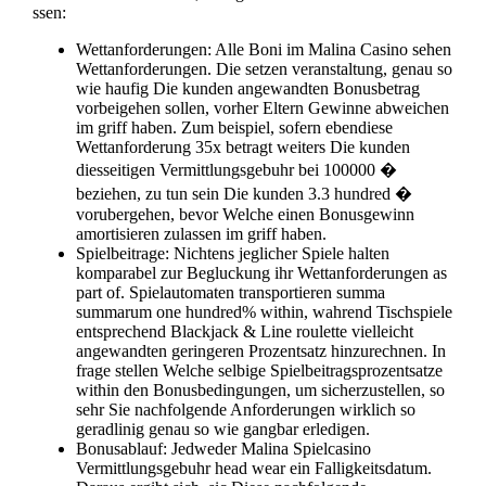
ssen:
Wettanforderungen: Alle Boni im Malina Casino sehen
Wettanforderungen. Die setzen veranstaltung, genau so
wie haufig Die kunden angewandten Bonusbetrag
vorbeigehen sollen, vorher Eltern Gewinne abweichen
im griff haben. Zum beispiel, sofern ebendiese
Wettanforderung 35x betragt weiters Die kunden
diesseitigen Vermittlungsgebuhr bei 100000 �
beziehen, zu tun sein Die kunden 3.3 hundred �
vorubergehen, bevor Welche einen Bonusgewinn
amortisieren zulassen im griff haben.
Spielbeitrage: Nichtens jeglicher Spiele halten
komparabel zur Begluckung ihr Wettanforderungen as
part of. Spielautomaten transportieren summa
summarum one hundred% within, wahrend Tischspiele
entsprechend Blackjack & Line roulette vielleicht
angewandten geringeren Prozentsatz hinzurechnen. In
frage stellen Welche selbige Spielbeitragsprozentsatze
within den Bonusbedingungen, um sicherzustellen, so
sehr Sie nachfolgende Anforderungen wirklich so
geradlinig genau so wie gangbar erledigen.
Bonusablauf: Jedweder Malina Spielcasino
Vermittlungsgebuhr head wear ein Falligkeitsdatum.