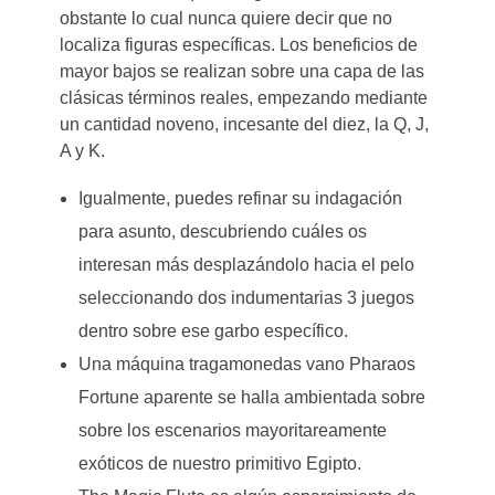
obstante lo cual nunca quiere decir que no
localiza figuras específicas. Los beneficios de
mayor bajos se realizan sobre una capa de las
clásicas términos reales, empezando mediante
un cantidad noveno, incesante del diez, la Q, J,
A y K.
Igualmente, puedes refinar su indagación
para asunto, descubriendo cuáles os
interesan más desplazándolo hacia el pelo
seleccionando dos indumentarias 3 juegos
dentro sobre ese garbo específico.
Una máquina tragamonedas vano Pharaos
Fortune aparente se halla ambientada sobre
sobre los escenarios mayoritareamente
exóticos de nuestro primitivo Egipto.