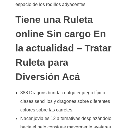
espacio de los rodillos adyacentes.
Tiene una Ruleta
online Sin cargo En
la actualidad – Tratar
Ruleta para
Diversión Acá
888 Dragons brinda cualquier juego típico,
clases sencillos y dragones sobre diferentes
colores sobre las carretes.
Nacer joviales 12 alternativas desplazándolo
hacia el pelo consigue mayormente avatares