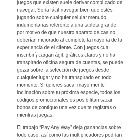
juegos que existen suele derivar complicado de
navegar. Serí­a fácil navegar bien que estés
jugando sobre cualquier celular menudo
indumentarias referente a una tableta grande
por motivo de que nuestro aparato de casino
deberían mejorado al completo la mayoría de la
experiencia de el cliente. Con juegos cual
inscribirí¡ cargan ágil, gráficos claros y no ha
transpirado oficina segura de cuentas, se puede
gozar sobre la selección de juegos desde
cualquier lugar y no ha transpirado en todo
momento. Si quieres sacar mayormente
inclinación sobre tu próxima especie, todos los
códigos promocionales os posibilitan sacar
bonos de contiguo una vez que te registras o
mientras juegas.
El trabajo “Pay Any Way” deja ganancias sobre
todo caso, así­ como las multiplicadores podrían