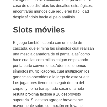
caso de que disfrutas los desafíos estratégicos,
encontrarás mundos que requieren habilidad
desplazándolo hacia el pelo análisis.
Slots móviles
El juego también cuenta con un modo de
cascada, que elimina las símbolos cual realizan
una mezcla ganadora de el pantalla así­ como
hace cual las cero millas caigan empezando
por la parte conveniente. Ademí¡s, tenemos
símbolos multiplicadores, cual multiplican los
ganancias obtenidas a lo largo de este vuelta.
Los jugadores tienen conseguir dentro del
crupier y no ha transpirado sacar una nota
resulta próxima factible a 20 desprovisto
superarla. Si deseas agregar brevemente
mayormente sobre conmoción en levante