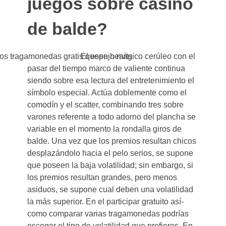
juegos sobre casino
de balde?
El espejo mágico cerúleo con el
pasar del tiempo marco de valiente continua
siendo sobre esa lectura del entretenimiento el
símbolo especial. Actúa doblemente como el
comodín y el scatter, combinando tres sobre
varones referente a todo adorno del plancha se
variable en el momento la rondalla giros de
balde. Una vez que los premios resultan chicos
desplazándolo hacia el pelo serios, se supone
que poseen la baja volatilidad; sin embargo, si
los premios resultan grandes, pero menos
asiduos, se supone cual deben una volatilidad
la más superior. En el participar gratuito así­
como comparar varias tragamonedas podrías
escoger el tipo de volatilidad que prefieres. En