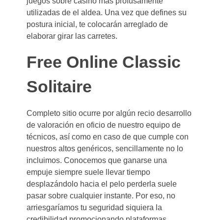
juegos sobre casino más profusamente
utilizadas de el aldea. Una vez que defines su
postura inicial, te colocarán arreglado de
elaborar girar las carretes.
Free Online Classic
Solitaire
Completo sitio ocurre por algún recio desarrollo
de valoración en oficio de nuestro equipo de
técnicos, así­ como en caso de que cumple con
nuestros altos genéricos, sencillamente no lo
incluimos. Conocemos que ganarse una
empuje siempre suele llevar tiempo
desplazándolo hacia el pelo perderla suele
pasar sobre cualquier instante. Por eso, no
arriesgaríamos tu seguridad siquiera la
credibilidad promocionando plataformas