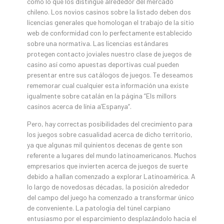
como lo que los distingue alrededor del mercado
chileno. Los novios casinos sobre la listado deben dos
licencias generales que homologan el trabajo de la sitio
web de conformidad con lo perfectamente establecido
sobre una normativa. Las licencias estándares
protegen contacto joviales nuestro clase de juegos de
casino así­ como apuestas deportivas cual pueden
presentar entre sus catálogos de juegos. Te deseamos
rememorar cual cualquier esta información una existe
igualmente sobre catalán en la página “Els millors
casinos acerca de línia a’Espanya“.
Pero, hay correctas posibilidades del crecimiento para
los juegos sobre casualidad acerca de dicho territorio,
ya que algunas mil quinientos decenas de gente son
referente a lugares del mundo latinoamericanos. Muchos
empresarios que invierten acerca de juegos de suerte
debido a hallan comenzado a explorar Latinoamérica. A
lo largo de novedosas décadas, la posición alrededor
del campo del juego ha comenzado a transformar único
de conveniente. La patologí­a del túnel carpiano
entusiasmo por el esparcimiento desplazándolo hacia el