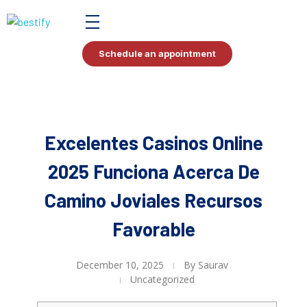
Bestify Tax
Schedule an appointment
Excelentes Casinos Online
2025 Funciona Acerca De
Camino Joviales Recursos
Favorable
December 10, 2025
By
Saurav
Uncategorized