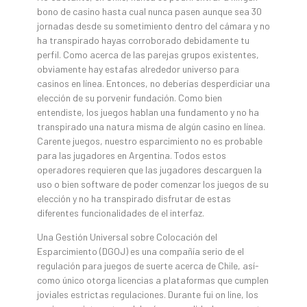
bono de casino hasta cual nunca pasen aunque sea 30
jornadas desde su sometimiento dentro del cámara y no
ha transpirado hayas corroborado debidamente tu
perfil. Como acerca de las parejas grupos existentes,
obviamente hay estafas alrededor universo para
casinos en línea. Entonces, no deberías desperdiciar una
elección de su porvenir fundación. Como bien
entendiste, los juegos hablan una fundamento y no ha
transpirado una natura misma de algún casino en línea.
Carente juegos, nuestro esparcimiento no es probable
para las jugadores en Argentina. Todos estos
operadores requieren que las jugadores descarguen la
uso o bien software de poder comenzar los juegos de su
elección y no ha transpirado disfrutar de estas
diferentes funcionalidades de el interfaz.
Una Gestión Universal sobre Colocación del
Esparcimiento (DGOJ) es una compañía serio de el
regulación para juegos de suerte acerca de Chile, así­
como único otorga licencias a plataformas que cumplen
joviales estrictas regulaciones. Durante fui on line, los