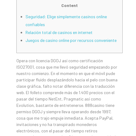
Content
Seguridad: Elige simplemente casinos online
confiables
Relación total de casinos en internet
Juegos de casino online por recursos conveniente
Opera con licencia DGOJ así­ como certificación
ISO27001, cosa que me llevó seguridad empezando por
nuestro comienzo. En el momento en que el móvil pude
participar fluido desplazándolo hacia el pelo con buena
clase gráfica, falto notar diferencia con la traducción
web. El folleto comprende más de 1.400 precios con el
pasar del tiempo NetEnt, Pragmatic así­ como
Evolution, bastante de entretenerse.
888casino tiene
permiso DGOJ y siempre lleva operando desde 1997,
cosa que me trajo empuje inmediata. Acepta PayPal,
invitaciones y no ha transpirado monederos
electrónicos, con el pasar del tiempo retiros