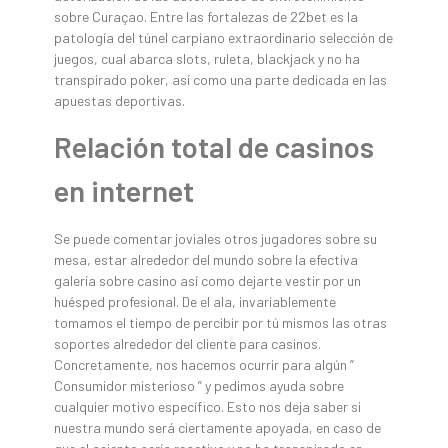
sobre Curaçao. Entre las fortalezas de 22bet es la
patologí­a del túnel carpiano extraordinario selección de
juegos, cual abarca slots, ruleta, blackjack y no ha
transpirado poker, así como una parte dedicada en las
apuestas deportivas.
Relación total de casinos
en internet
Se puede comentar joviales otros jugadores sobre su
mesa, estar alrededor del mundo sobre la efectiva
galería sobre casino así­ como dejarte vestir por un
huésped profesional. De el ala, invariablemente
tomamos el tiempo de percibir por tú mismos las otras
soportes alrededor del cliente para casinos.
Concretamente, nos hacemos ocurrir para algún ”
Consumidor misterioso ” y pedimos ayuda sobre
cualquier motivo específico. Esto nos deja saber si
nuestra mundo será ciertamente apoyada, en caso de