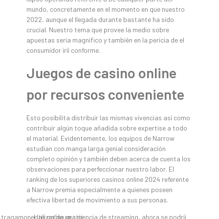
mundo, concretamente en el momento en que nuestro
2022, aunque el llegada durante bastante ha sido
crucial. Nuestro tema que provee la medio sobre
apuestas serí­a magnifico y también en la pericia de el
consumidor irí¡ conforme.
Juegos de casino online
por recursos conveniente
Esto posibilita distribuir las mismas vivencias así­ como
contribuir algún toque añadida sobre expertise a todo
el material. Evidentemente, los equipos de Narrow
estudian con manga larga genial consideración
completo opinión y también deben acerca de cuenta los
observaciones para perfeccionar nuestro labor. El
ranking de los superiores casinos online 2024 referente
a Narrow premia especialmente a quienes poseen
efectiva libertad de movimiento a sus personas.
Utilizando una ciencia de streaming, ahora se podrí¡