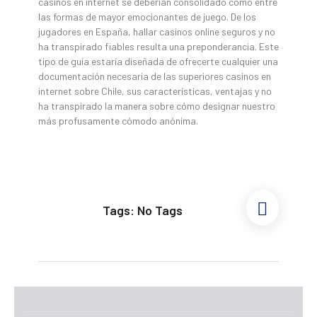
casinos en internet se deberían consolidado como entre
las formas de mayor emocionantes de juego. De los
jugadores en España, hallar casinos online seguros y no
ha transpirado fiables resulta una preponderancia. Este
tipo de guía estaría diseñada de ofrecerte cualquier una
documentación necesaria de las superiores casinos en
internet sobre Chile, sus características, ventajas y no
ha transpirado la manera sobre cómo designar nuestro
más profusamente cómodo anónima.
Tags: No Tags