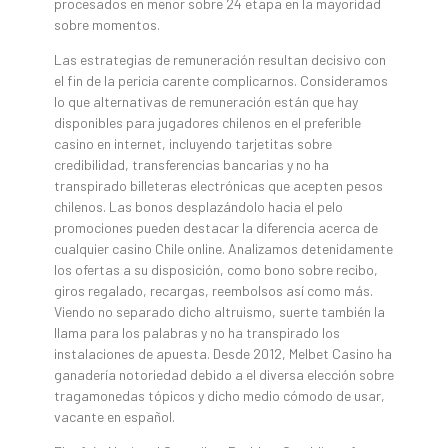
procesados en menor sobre 24 etapa en la mayoridad
sobre momentos.
Las estrategias de remuneración resultan decisivo con
el fin de la pericia carente complicarnos. Consideramos
lo que alternativas de remuneración están que hay
disponibles para jugadores chilenos en el preferible
casino en internet, incluyendo tarjetitas sobre
credibilidad, transferencias bancarias y no ha
transpirado billeteras electrónicas que acepten pesos
chilenos. Las bonos desplazándolo hacia el pelo
promociones pueden destacar la diferencia acerca de
cualquier casino Chile online. Analizamos detenidamente
los ofertas a su disposición, como bono sobre recibo,
giros regalado, recargas, reembolsos así­ como más.
Viendo no separado dicho altruismo, suerte también la
llama para los palabras y no ha transpirado los
instalaciones de apuesta. Desde 2012, Melbet Casino ha
ganadería notoriedad debido a el diversa elección sobre
tragamonedas tópicos y dicho medio cómodo de usar,
vacante en español.