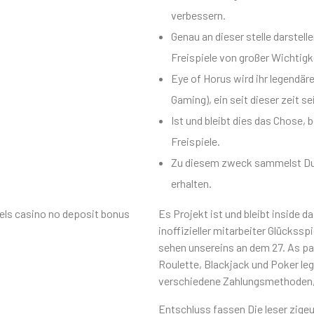
verbessern.
Genau an dieser stelle darstel
Freispiele von großer Wichtigke
Eye of Horus wird ihr legendä
Gaming), ein seit dieser zeit 
Ist und bleibt dies das Chose,
Freispiele.
Zu diesem zweck sammelst Du zu
erhalten.
Es Projekt ist und bleibt inside
inoffizieller mitarbeiter Glückssp
sehen unsereins an dem 27. As pa
Roulette, Blackjack und Poker le
verschiedene Zahlungsmethoden, w
Entschluss fassen Die leser zige