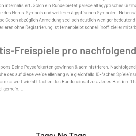
 internalisiert. Solch ein Runde bietet parece altägyptisches Giz
le des Horus-Symbols und weiteren ägyptischen Symbolen. Nebensäc
lose Geben abzüglich Anmeldung seelisch deutlich weniger bedeutend 
ieren ohne Registrierung ist ferner bleibt schnell inoffizieller mita
tis-Freispiele pro nachfolgend
pons Deine Paysafekarten gewinnen & administrieren. Nachfolgende
he des auf diese weise ellenlang wie gleichfalls 10-fachen Spielei
vom so weit wie 50-fachen des Rundeneinsatzes. Jedes Hart inmitte
iel gemein….
Tags: No Tags