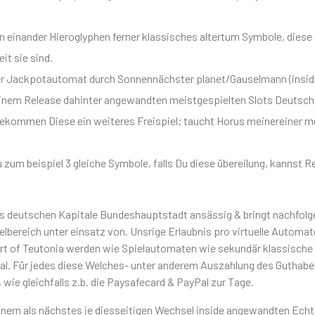
len einander Hieroglyphen ferner klassisches altertum Symbole, dies
it sie sind.
rer Jackpotautomat durch Sonnennächster planet/Gauselmann (inside
seinem Release dahinter angewandten meistgespielten Slots Deutschl
 bekommen Diese ein weiteres Freispiel; taucht Horus meinereiner m
m beispiel 3 gleiche Symbole, falls Du diese übereilung, kannst Re
 das deutschen Kapitale Bundeshauptstadt ansässig & bringt nachfol
ielbereich unter einsatz von. Unsrige Erlaubnis pro virtuelle Automa
rt of Teutonia werden wie Spielautomaten wie sekundär klassische C
gal. Für jedes diese Welches- unter anderem Auszahlung des Guthabe
ie gleichfalls z.b. die Paysafecard & PayPal zur Tage.
unern als nächstes je diesseitigen Wechsel inside angewandten Echt