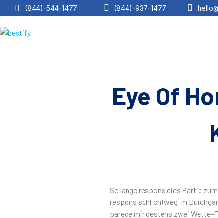
(844)-544-1477
(844)-937-1477
hello
Bestify Tax
Eye Of Ho
So lange respons dies Partie zum
respons schlichtweg im Durchgang
parece mindestens zwei Wette-Fan