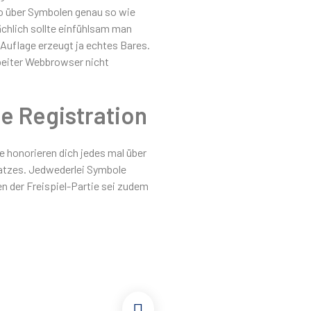
mo über Symbolen genau so wie
hlich sollte einfühlsam man
Auflage erzeugt ja echtes Bares.
rbeiter Webbrowser nicht
e Registration
 honorieren dich jedes mal über
nsatzes. Jedwederlei Symbole
n der Freispiel-Partie sei zudem