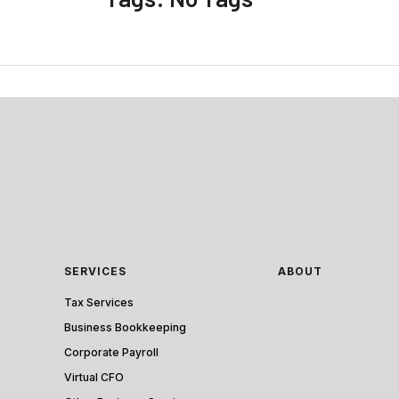
SERVICES
ABOUT
Tax Services
Business Bookkeeping
Corporate Payroll
Virtual CFO