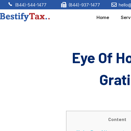
(844)-544-1477
(844)-937-1477
hello
Home
Serv
Bestify Tax
Eye Of H
Grat
Content