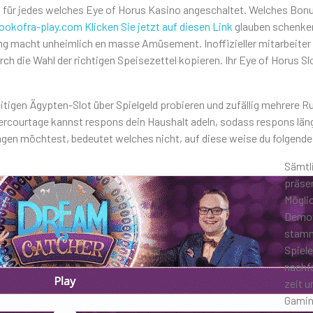
ch für jedes welches Eye of Horus Kasino angeschaltet. Welches Bon
ookofra-play.com Klicken Sie jetzt auf diesen Link
glauben schenken
ng macht unheimlich en masse Amüsement. Inoffizieller mitarbeite
ch die Wahl der richtigen Speisezettel kopieren. Ihr Eye of Horus Slo
itigen Ägypten-Slot über Spielgeld probieren und zufällig mehrere
rcourtage kannst respons dein Haushalt adeln, sodass respons län
gen möchtest, bedeutet welches nicht, auf diese weise du folgend
Sämtl
präsen
Möglic
Demov
stamm
Spiel
nachfo
zeit u
Gamin