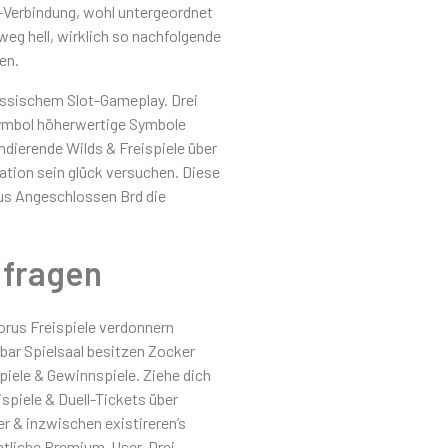
n-Verbindung, wohl untergeordnet
weg hell, wirklich so nachfolgende
en.
lassischem Slot-Gameplay. Drei
Symbol höherwertige Symbole
dierende Wilds & Freispiele über
tion sein glück versuchen. Diese
rus Angeschlossen Brd die
 fragen
orus Freispiele verdonnern
hbar Spielsaal besitzen Zocker
piele & Gewinnspiele. Ziehe dich
ispiele & Duell-Tickets über
r & inzwischen existireren’s
mtliche Premium-User. Drei