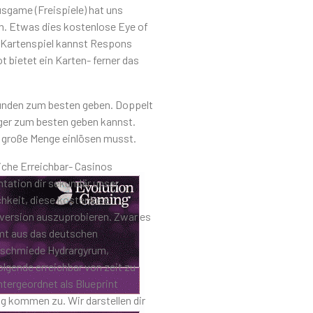
usgame (Freispiele) hat uns
. Etwas dies kostenlose Eye of
r Kartenspiel kannst Respons
t bietet ein Karten- ferner das
 Runden zum besten geben. Doppelt
ger zum besten geben kannst.
e große Menge einlösen musst.
iche Erreichbar- Casinos
tation dir sekundär unser
hkeit, diese kostenlose
ersion auszuprobieren. Zwar es
t aus das deutschen
eschmiede Hydrargyrum,
lgende erreichbar von zeit zu
ntergeordnet als Blueprint
g kommen zu. Wir darstellen dir