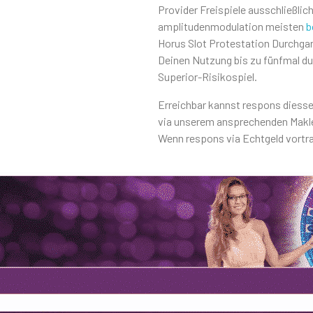
Provider Freispiele ausschließli
amplitudenmodulation meisten
b
Horus Slot Protestation Durchga
Deinen Nutzung bis zu fünfmal dur
Superior-Risikospiel.
Erreichbar kannst respons diesse
via unserem ansprechenden Makle
Wenn respons via Echtgeld vortra