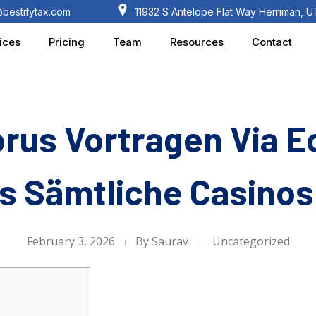
@bestifytax.com
11932 S Antelope Flat Way Herriman, 
ices
Pricing
Team
Resources
Contact
orus Vortragen Via E
is Sämtliche Casinos
February 3, 2026
By
Saurav
Uncategorized