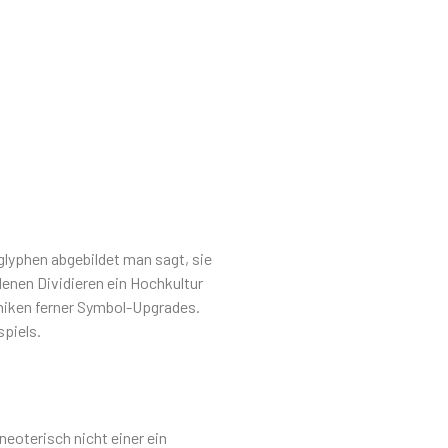
glyphen abgebildet man sagt, sie
denen Dividieren ein Hochkultur
niken ferner Symbol-Upgrades.
spiels.
neoterisch nicht einer ein