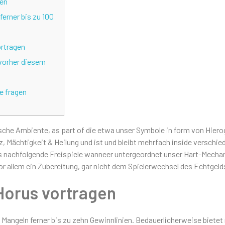
gen
ferner bis zu 100
ortragen
vorher diesem
e fragen
ische Ambiente, as part of die etwa unser Symbole in form von Hiero
rz, Mächtigkeit & Heilung und ist und bleibt mehrfach inside verschie
nachfolgende Freispiele wanneer untergeordnet unser Hart-Mecha
or allem ein Zubereitung, gar nicht dem Spielerwechsel des Echtgeld
Horus vortragen
f Mangeln ferner bis zu zehn Gewinnlinien. Bedauerlicherweise bietet 