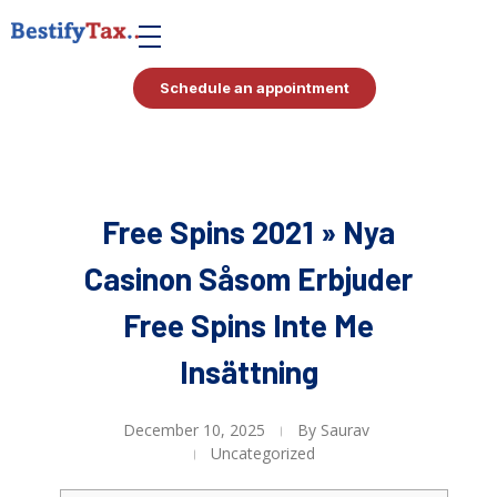
Bestify Tax
Schedule an appointment
Free Spins 2021 » Nya
Casinon Såsom Erbjuder
Free Spins Inte Me
Insättning
December 10, 2025
By
Saurav
Uncategorized