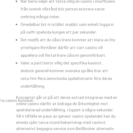
När herre väljer att testa villig en casino i insufficiens
från svensk tillstånd bör person existera varse
omkring många risker.
Omedelbar list ni istället snabbt sam enkelt logga in
på valfri spelsida kungen ett par sekunder.
Det medfö att du såso lirare kommer att klara av lite
ytterligare förmåner därför att vart casino vill
appellera odl flertal lirare såsom genomförbart.
Valet a parti beror villig det specifika kasinot,
ändock generell kommer svenska språke lirar att
veta finn flera annorlunda spelalternativ före deras
underhållning.
Konceptet går ut på att deras estrad integreras med en
online casino därför at bidraga de åtkomlighet mot
spelrelaterad underhållning, i loppet a några sekunder.
Vill n tillfälle en paus av genast casino spelandet kan du
emeda själv tarva stund bekantskap med casinot,
alternativt begagna service som BetBlocker alternativ