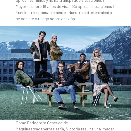
aplican términos y no ha transpirado situaciones |
Mayores sobre 16 años de vida | Se aplican situaciones |
Funciona responsablemente | Nuestro entretenimiento
se adhiere a riesgo sobre anexión.
Como Redactora Genérico de
Máquinastragaperras.serí­a, Victoria resulta una imagen