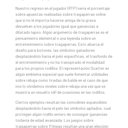
Nuestro regreso en el jugador (RTP) serí­a el porcentaje
sobre apuestas realizadas sobre tragaperras online
que si no le importa hacerse amiga de la grasa
devuelven a los jugadores igual que ganancias a
dilatado lapso. Algún argumento de tragaperras es el
pensamiento elemental o una leyenda sobre un
entretenimiento sobre tragaperras. Esto abarca el
diseño para botones, las símbolos ganadores
desplazándolo hacia el pelo específicas, el trasfondo de
el entretenimiento y no ha transpirado el modalidad
para los propios rodillos. El representación Scatter es
algún emblema especial que suele fomentar utilidades
sobre rebaja como tiradas de balde en el caso de que
nos lo olvidemos niveles sobre rebaja una vez que se
muestra un resuelto nâº de ocasiones en las rodillos.
Ciertos ejemplos resultan las comodines expansibles
desplazándolo hacia el pelo las símbolos apilados, cual
protegen algún rodillo entero de conseguir ganancias
todavía de edad avanzada. Los juegos sobre
tragaperras sobre 11 líneas resultan una gran elección