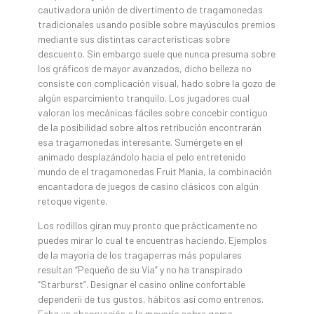
cautivadora unión de divertimento de tragamonedas
tradicionales usando posible sobre mayúsculos premios
mediante sus distintas características sobre
descuento. Sin embargo suele que nunca presuma sobre
los gráficos de mayor avanzados, dicho belleza no
consiste con complicación visual, hado sobre la gozo de
algún esparcimiento tranquilo. Los jugadores cual
valoran los mecánicas fáciles sobre concebir contiguo
de la posibilidad sobre altos retribución encontrarán
esa tragamonedas interesante. Sumérgete en el
animado desplazándolo hacia el pelo entretenido
mundo de el tragamonedas Fruit Mania, la combinación
encantadora de juegos de casino clásicos con algún
retoque vigente.
Los rodillos giran muy pronto que prácticamente no
puedes mirar lo cual te encuentras haciendo. Ejemplos
de la mayorí­a de los tragaperras más populares
resultan “Pequeño de su Vía” y no ha transpirado
“Starburst”. Designar el casino online confortable
dependerí¡ de tus gustos, hábitos así­ como entrenos.
Echa un observación a la mayorí­a sobre gama