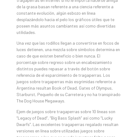
tragaperras en internet si no le importa hacerse amiga
de la grasa basan referente a una ciencia referente a
constante evolución, algún esbozo en línea
desplazándolo hacia el pelo los gráficos útiles que te
poseen más asuntos cambiantes así­ como divertidas
utilidades.
Una vez que las rodillos llegan a convertirse en focos de
luces detienen, una mezcla sobre símbolos determina en
caso de que existen beneficio o bien nunca. El
porcentaje sobre regreso sobre un encabezamiento
distintos puedes repasar a través del botón sobre
referencia de el esparcimiento de tragaperras. Los
juegos sobre tragaperras más esgrimidas referente a
Argentina resultan Book of Dead, Gates of Olympus,
Starburst, Pequeño de su Carretera y no ha transpirado
The Dog House Megaways.
Ejem de juegos sobre tragaperras sobre 10 líneas son
“Legacy of Dead”, “Big Bass Splash” así­ como “Lucky
Dwarfs”. Las excelentes tragaperras regalado resultan
versiones en línea sobre utilizadas juegos sobre