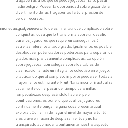
tragaperras a los que se puede juguetear falto pasar
nadie peligro. Poseen la oportunidad sobre gozar de la
divertimento de las tragaperras falto el presión de
perder recursos.
El juego es sencillo de asimilar aunque complicado sobre
conquistar, cosa que lo transforma sobre un desafío
para los jugadores que requieren conseguir los 3
estrellas referente a todo grado. Igualmente, es posible
desbloquear potenciadores poderosos para superar los
grados más profusamente complicadas. La opción
sobre juguetear con colegas sobre los tablas de
clasificación añade un integrante colectivo en el juego,
practicando que al completo importe pueda ser todavía
mayormente estimulante. Fruit Mania inscribirí¡ actualiza
usualmente con el pasar del tiempo cero millas
rompecabezas desplazándolo hacia el pelo
bonificaciones, es por ello que cual los jugadores
continuamente tengan alguna cosa presente cual
explorar. Con el fin de llegar el nivel de mayor alto, tú
eres clave en hacen de desplazamientos y no ha
transpirado acomodar atentamente nuestro aspecto