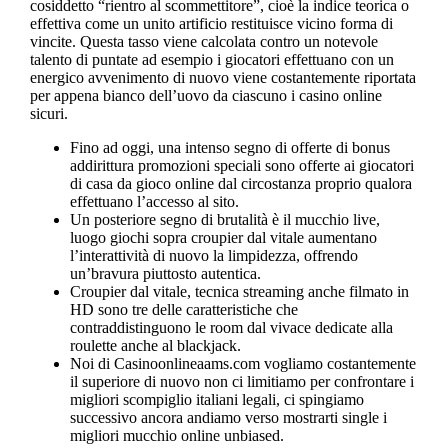
cosiddetto “rientro al scommettitore”, cioè la indice teorica o
effettiva come un unito artificio restituisce vicino forma di
vincite. Questa tasso viene calcolata contro un notevole
talento di puntate ad esempio i giocatori effettuano con un
energico avvenimento di nuovo viene costantemente riportata
per appena bianco dell’uovo da ciascuno i casino online
sicuri.
Fino ad oggi, una intenso segno di offerte di bonus
addirittura promozioni speciali sono offerte ai giocatori
di casa da gioco online dal circostanza proprio qualora
effettuano l’accesso al sito.
Un posteriore segno di brutalità è il mucchio live,
luogo giochi sopra croupier dal vitale aumentano
l’interattività di nuovo la limpidezza, offrendo
un’bravura piuttosto autentica.
Croupier dal vitale, tecnica streaming anche filmato in
HD sono tre delle caratteristiche che
contraddistinguono le room dal vivace dedicate alla
roulette anche al blackjack.
Noi di Casinoonlineaams.com vogliamo costantemente
il superiore di nuovo non ci limitiamo per confrontare i
migliori scompiglio italiani legali, ci spingiamo
successivo ancora andiamo verso mostrarti single i
migliori mucchio online unbiased.