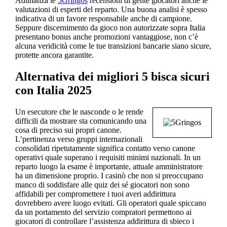
Adunanza le
5Gringos
recensioni di gente giocatori anche le
valutazioni di esperti del reparto. Una buona analisi è spesso
indicativa di un favore responsabile anche di campione.
Seppure discernimento da gioco non autorizzate sopra Italia
presentano bonus anche promozioni vantaggiose, non c’è
alcuna veridicità come le tue transizioni bancarie siano sicure,
protette ancora garantite.
Alternativa dei migliori 5 bisca sicuri
con Italia 2025
Un esecutore che le nasconde o le rende
difficili da mostrare sta comunicando una
cosa di preciso sui propri canone.
L’pertinenza verso gruppi internazionali
consolidati ripetutamente significa contatto verso canone
operativi quale superano i requisiti minimi nazionali. In un
reparto luogo la esame è importante, attuale amministratore
ha un dimensione proprio. I casinò che non si preoccupano
manco di soddisfare alle quiz dei sé giocatori non sono
affidabili per compromettere i tuoi averi addirittura
dovrebbero avere luogo evitati. Gli operatori quale spiccano
da un portamento del servizio compratori permettono ai
giocatori di controllare l’assistenza addirittura di sbieco i