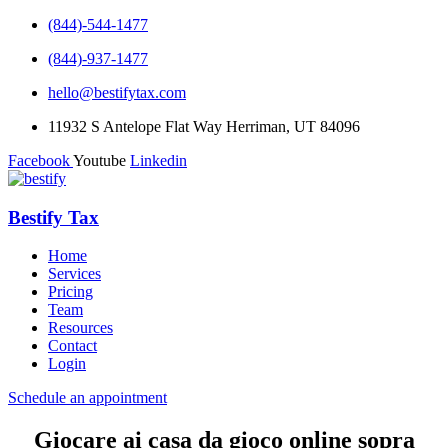
(844)-544-1477
(844)-937-1477
hello@bestifytax.com
11932 S Antelope Flat Way Herriman, UT 84096
Facebook
Youtube
Linkedin
Bestify Tax
Home
Services
Pricing
Team
Resources
Contact
Login
Schedule an appointment
Giocare ai casa da gioco online sopra