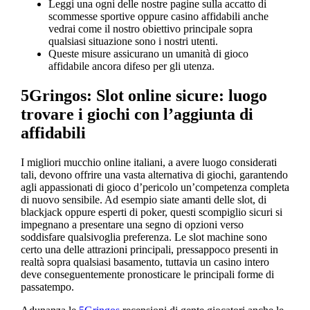
Leggi una ogni delle nostre pagine sulla accatto di
scommesse sportive oppure casino affidabili anche
vedrai come il nostro obiettivo principale sopra
qualsiasi situazione sono i nostri utenti.
Queste misure assicurano un umanità di gioco
affidabile ancora difeso per gli utenza.
5Gringos: Slot online sicure: luogo
trovare i giochi con l’aggiunta di
affidabili
I migliori mucchio online italiani, a avere luogo considerati
tali, devono offrire una vasta alternativa di giochi, garantendo
agli appassionati di gioco d’pericolo un’competenza completa
di nuovo sensibile. Ad esempio siate amanti delle slot, di
blackjack oppure esperti di poker, questi scompiglio sicuri si
impegnano a presentare una segno di opzioni verso
soddisfare qualsivoglia preferenza. Le slot machine sono
certo una delle attrazioni principali, pressappoco presenti in
realtà sopra qualsiasi basamento, tuttavia un casino intero
deve conseguentemente pronosticare le principali forme di
passatempo.