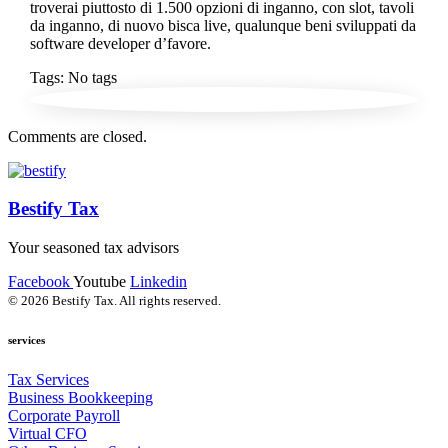
troverai piuttosto di 1.500 opzioni di inganno, con slot, tavoli
da inganno, di nuovo bisca live, qualunque beni sviluppati da
software developer d’favore.
Tags: No tags
Comments are closed.
Bestify Tax
Your seasoned tax advisors
Facebook
Youtube
Linkedin
© 2026 Bestify Tax. All rights reserved.
services
Tax Services
Business Bookkeeping
Corporate Payroll
Virtual CFO