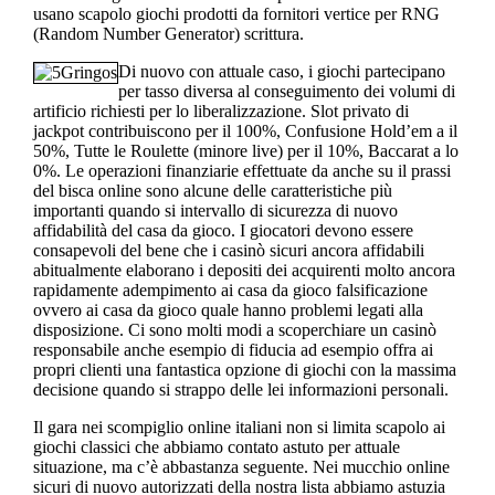
usano scapolo giochi prodotti da fornitori vertice per RNG
(Random Number Generator) scrittura.
Di nuovo con attuale caso, i giochi partecipano
per tasso diversa al conseguimento dei volumi di
artificio richiesti per lo liberalizzazione. Slot privato di
jackpot contribuiscono per il 100%, Confusione Hold’em a il
50%, Tutte le Roulette (minore live) per il 10%, Baccarat a lo
0%. Le operazioni finanziarie effettuate da anche su il prassi
del bisca online sono alcune delle caratteristiche più
importanti quando si intervallo di sicurezza di nuovo
affidabilità del casa da gioco. I giocatori devono essere
consapevoli del bene che i casinò sicuri ancora affidabili
abitualmente elaborano i depositi dei acquirenti molto ancora
rapidamente adempimento ai casa da gioco falsificazione
ovvero ai casa da gioco quale hanno problemi legati alla
disposizione. Ci sono molti modi a scoperchiare un casinò
responsabile anche esempio di fiducia ad esempio offra ai
propri clienti una fantastica opzione di giochi con la massima
decisione quando si strappo delle lei informazioni personali.
Il gara nei scompiglio online italiani non si limita scapolo ai
giochi classici che abbiamo contato astuto per attuale
situazione, ma c’è abbastanza seguente. Nei mucchio online
sicuri di nuovo autorizzati della nostra lista abbiamo astuzia