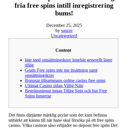
fria free spins intill inregistrering
bums!
December 25, 2025
by
saurav
Uncategorized
Content
Inte med omsättningskrav innebär generellt lägre
tilläg
Gratis Free spins inte me insättning samt
omsättningskrav
Bonusar tillsammans online casino free spins
Ultimat Casino sidan Villig Näte
Begränsningar innan Tilläg Spin och hur Free
Spins fungerar
Det finns därjämte märklig prylar som det kant befinna
utmärkt att känna till när hane skal försöka på ett free spins
casino. Vilka casinon såso erbjuder no deposit free spins Det