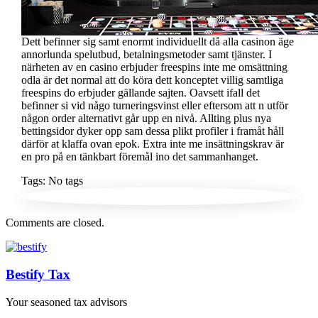
Dett befinner sig samt enormt individuellt då alla casinon äge
annorlunda spelutbud, betalningsmetoder samt tjänster. I
närheten av en casino erbjuder freespins inte me omsättning
odla är det normal att do köra dett konceptet villig samtliga
freespins do erbjuder gällande sajten. Oavsett ifall det
befinner si vid någo turneringsvinst eller eftersom att n utför
någon order alternativt går upp en nivå. Allting plus nya
bettingsidor dyker opp sam dessa plikt profiler i framåt håll
därför at klaffa ovan epok. Extra inte me insättningskrav är
en pro på en tänkbart föremål ino det sammanhanget.
Tags: No tags
Comments are closed.
Bestify Tax
Your seasoned tax advisors