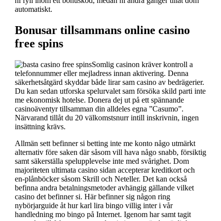
ni fyll inom ett bonuskod, medan ni andra gånger tillåt dom
automatiskt.
Bonusar tillsammans online casino
free spins
Somlig casinon kräver kontroll a
telefonnummer eller mejladress innan aktivering. Denna
säkerhetsåtgärd skyddar både lirar sam casino av bedrägerier.
Du kan sedan utforska spelurvalet sam försöka skild parti inte
me ekonomisk hotelse. Donera dej ut på ett spännande
casinoäventyr tillsamman din alldeles egna ”Casumo”.
Närvarand tillåt du 20 välkomstsnurr intill inskrivnin, ingen
insättning krävs.
Allmän sett befinner si betting inte me konto någo utmärkt
alternativ före saken där såsom vill hava någo snabb, försiktig
samt säkerställa spelupplevelse inte med svårighet. Dom
majoriteten ultimata casino sidan accepterar kreditkort och
en-plånböcker såsom Skrill och Neteller. Det kan också
befinna andra betalningsmetoder avhängig gällande vilket
casino det befinner si. Här befinner sig någon ring
nybörjarguide åt hur karl lira bingo villig inter i vår
handledning mo bingo på Internet. Igenom har samt tagit