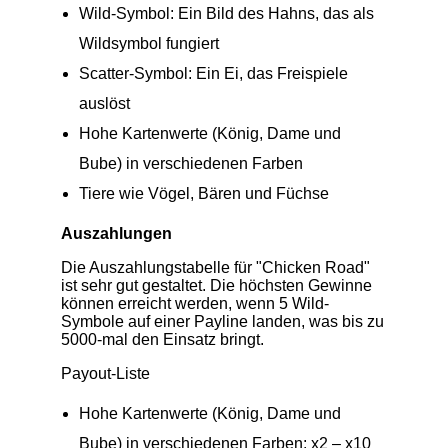
Wild-Symbol: Ein Bild des Hahns, das als
Wildsymbol fungiert
Scatter-Symbol: Ein Ei, das Freispiele
auslöst
Hohe Kartenwerte (König, Dame und
Bube) in verschiedenen Farben
Tiere wie Vögel, Bären und Füchse
Auszahlungen
Die Auszahlungstabelle für "Chicken Road"
ist sehr gut gestaltet. Die höchsten Gewinne
können erreicht werden, wenn 5 Wild-
Symbole auf einer Payline landen, was bis zu
5000-mal den Einsatz bringt.
Payout-Liste
Hohe Kartenwerte (König, Dame und
Bube) in verschiedenen Farben: x2 – x10