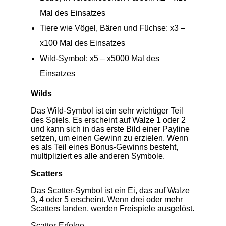
Mal des Einsatzes
Tiere wie Vögel, Bären und Füchse: x3 –
x100 Mal des Einsatzes
Wild-Symbol: x5 – x5000 Mal des
Einsatzes
Wilds
Das Wild-Symbol ist ein sehr wichtiger Teil
des Spiels. Es erscheint auf Walze 1 oder 2
und kann sich in das erste Bild einer Payline
setzen, um einen Gewinn zu erzielen. Wenn
es als Teil eines Bonus-Gewinns besteht,
multipliziert es alle anderen Symbole.
Scatters
Das Scatter-Symbol ist ein Ei, das auf Walze
3, 4 oder 5 erscheint. Wenn drei oder mehr
Scatters landen, werden Freispiele ausgelöst.
Scatter-Erfolge