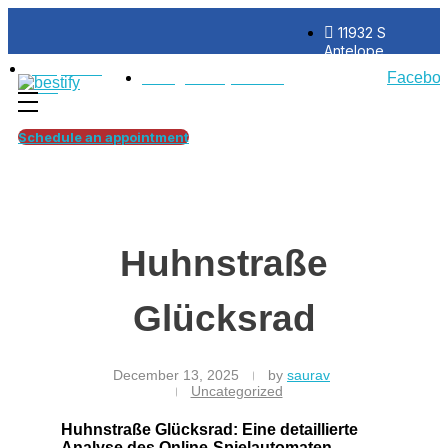
11932 S
Antelope
(844)-937-
Flat Way
hello@bestifytax.com
Facebo
1477
Herriman,
Bestify Tax
UT
84096
Schedule an appointment
Huhnstraße
Glücksrad
December 13, 2025
by
saurav
Uncategorized
Huhnstraße Glücksrad: Eine detaillierte
Analyse des Online-Spielautomaten