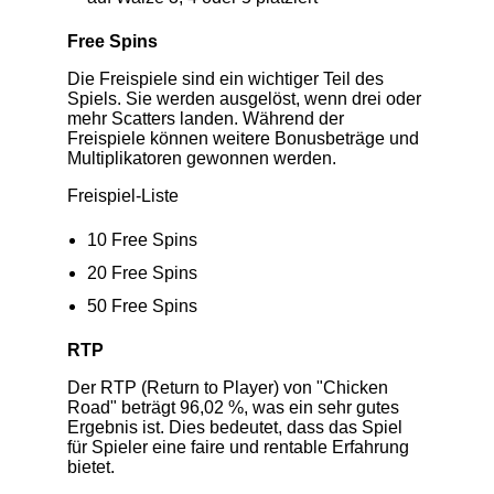
Free Spins
Die Freispiele sind ein wichtiger Teil des
Spiels. Sie werden ausgelöst, wenn drei oder
mehr Scatters landen. Während der
Freispiele können weitere Bonusbeträge und
Multiplikatoren gewonnen werden.
Freispiel-Liste
10 Free Spins
20 Free Spins
50 Free Spins
RTP
Der RTP (Return to Player) von "Chicken
Road" beträgt 96,02 %, was ein sehr gutes
Ergebnis ist. Dies bedeutet, dass das Spiel
für Spieler eine faire und rentable Erfahrung
bietet.