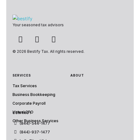
Bestify Tax
Your seasoned tax advisors
© 2026 Bestify Tax. All rights reserved.
SERVICES
ABOUT
Tax Services
Business Bookkeeping
Corporate Payroll
Virtual CFO
CONTACT
Other Business Services
(844)-544-1477
(844)-937-1477