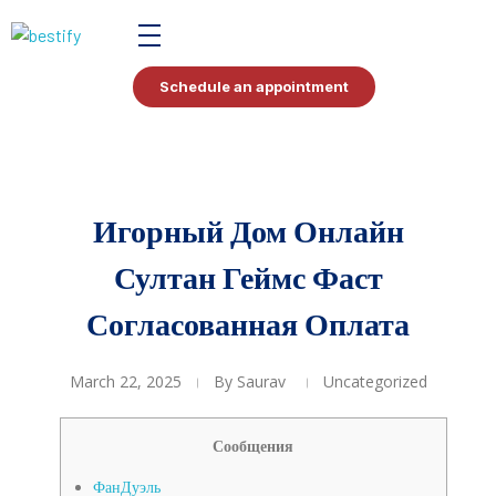
Bestify Tax
Schedule an appointment
Игорный Дом Онлайн
Султан Геймс Фаст
Согласованная Оплата
March 22, 2025
By
Saurav
Uncategorized
Сообщения
ФанДуэль