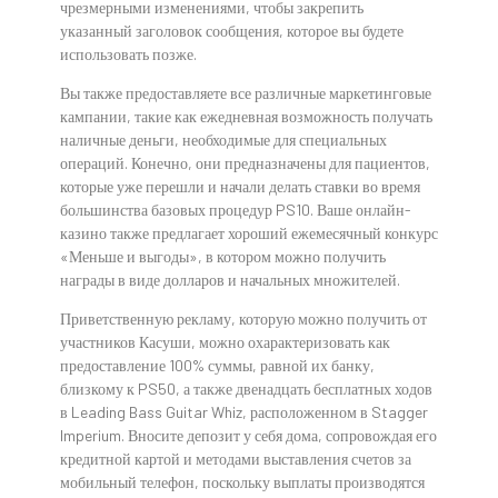
чрезмерными изменениями, чтобы закрепить
указанный заголовок сообщения, которое вы будете
использовать позже.
Вы также предоставляете все различные маркетинговые
кампании, такие как ежедневная возможность получать
наличные деньги, необходимые для специальных
операций. Конечно, они предназначены для пациентов,
которые уже перешли и начали делать ставки во время
большинства базовых процедур PS10. Ваше онлайн-
казино также предлагает хороший ежемесячный конкурс
«Меньше и выгоды», в котором можно получить
награды в виде долларов и начальных множителей.
Приветственную рекламу, которую можно получить от
участников Касуши, можно охарактеризовать как
предоставление 100% суммы, равной их банку,
близкому к PS50, а также двенадцать бесплатных ходов
в Leading Bass Guitar Whiz, расположенном в Stagger
Imperium. Вносите депозит у себя дома, сопровождая его
кредитной картой и методами выставления счетов за
мобильный телефон, поскольку выплаты производятся