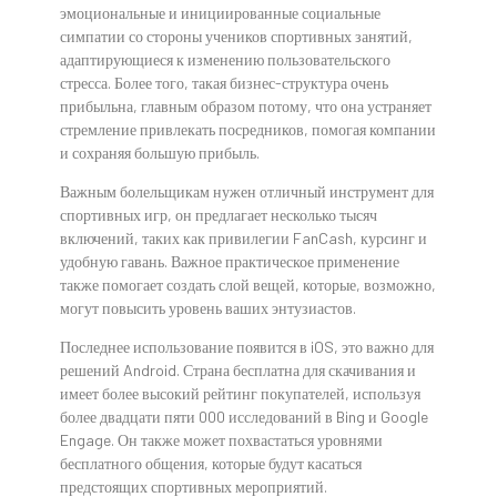
эмоциональные и инициированные социальные
симпатии со стороны учеников спортивных занятий,
адаптирующиеся к изменению пользовательского
стресса. Более того, такая бизнес-структура очень
прибыльна, главным образом потому, что она устраняет
стремление привлекать посредников, помогая компании
и сохраняя большую прибыль.
Важным болельщикам нужен отличный инструмент для
спортивных игр, он предлагает несколько тысяч
включений, таких как привилегии FanCash, курсинг и
удобную гавань. Важное практическое применение
также помогает создать слой вещей, которые, возможно,
могут повысить уровень ваших энтузиастов.
Последнее использование появится в iOS, это важно для
решений Android. Страна бесплатна для скачивания и
имеет более высокий рейтинг покупателей, используя
более двадцати пяти 000 исследований в Bing и Google
Engage. Он также может похвастаться уровнями
бесплатного общения, которые будут касаться
предстоящих спортивных мероприятий.