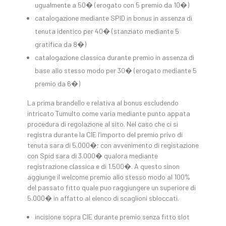
ugualmente a 50� (erogato con 5 premio da 10�)
catalogazione mediante SPID in bonus in assenza di
tenuta identico per 40� (stanziato mediante 5
gratifica da 8�)
catalogazione classica durante premio in assenza di
base allo stesso modo per 30� (erogato mediante 5
premio da 6�)
La prima brandello e relativa al bonus escludendo
intricato Tumulto come varia mediante punto appata
procedura di regolazione al sito. Nel caso che ci si
registra durante la CIE l’importo del premio privo di
tenuta sara di 5.000�; con avvenimento di registazione
con Spid sara di 3.000� qualora mediante
registrazione classica e di 1.500�. A questo sinon
aggiunge il welcome premio allo stesso modo al 100%
del passato fitto quale puo raggiungere un superiore di
5.000� in affatto al elenco di scaglioni sbloccati.
incisione sopra CIE durante premio senza fitto slot