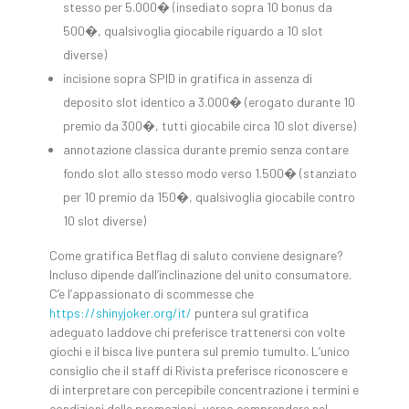
stesso per 5.000� (insediato sopra 10 bonus da
500�, qualsivoglia giocabile riguardo a 10 slot
diverse)
incisione sopra SPID in gratifica in assenza di
deposito slot identico a 3.000� (erogato durante 10
premio da 300�, tutti giocabile circa 10 slot diverse)
annotazione classica durante premio senza contare
fondo slot allo stesso modo verso 1.500� (stanziato
per 10 premio da 150�, qualsivoglia giocabile contro
10 slot diverse)
Come gratifica Betflag di saluto conviene designare?
Incluso dipende dall’inclinazione del unito consumatore.
C’e l’appassionato di scommesse che
https://shinyjoker.org/it/
puntera sul gratifica
adeguato laddove chi preferisce trattenersi con volte
giochi e il bisca live puntera sul premio tumulto. L’unico
consiglio che il staff di Rivista preferisce riconoscere e
di interpretare con percepibile concentrazione i termini e
condizioni delle promozioni, verso comprendere nel