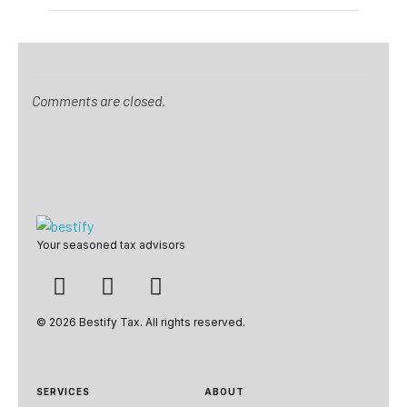
Comments are closed.
Bestify Tax
Your seasoned tax advisors
© 2026 Bestify Tax. All rights reserved.
SERVICES
ABOUT