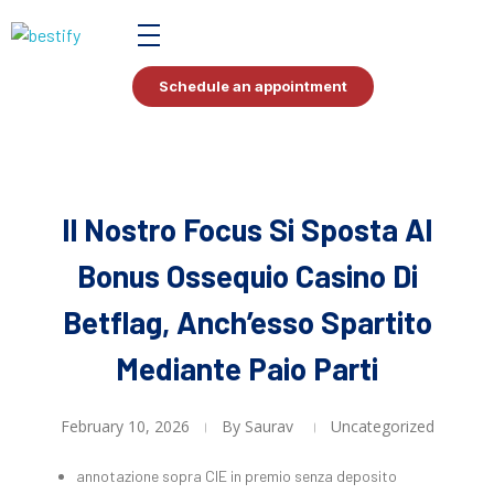
Bestify Tax
Schedule an appointment
Il Nostro Focus Si Sposta Al
Bonus Ossequio Casino Di
Betflag, Anch’esso Spartito
Mediante Paio Parti
February 10, 2026
By
Saurav
Uncategorized
annotazione sopra CIE in premio senza deposito