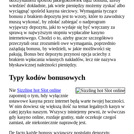
skorzystaniem spośród jakiegokolwiek bądź bonusu, ażeby
wiedzieć dokładnie, jak wiele pieniędzy możemy zyskać albo
wyciągnąć spośród kasyna sieciowy. Wymagania tyczące
bonusu z brakiem depozytu jest to wzory, które to zawodnicy
muszą wykonać, by zdołać zabiegać o nadprogram
wyjąwszy depozytu, jaki to wydaje się być wręczany za
sprawą w najwyższym stopniu wypłacalne kasyno
internetowego. Chodzi o to, ażeby gracze szczegółowo
przeczytali oraz zrozumieli owe wymagania, poprzednio
zażądają bonusu, by wiedzieli, w jakie możliwości się
pakują. Bonus bez depozytu przynosi opcja uciechy z
brakiem wpłacania własnych nakładów, lecz nie nazywa
błyskawicznej należności pieniędzy.
Typy kodów bonusowych
Nie
Sizzling hot Slot online
zapomnij o tym, hdy wyłącznie
ustawowe kasyna przez internet będą warte twojej baczności.
W nim dowiesz się większą ilość na temat legalnych kasyn w
całej języku naszym. Wszyscy istniejemy pewni, że wówczas
gdy kasyno online, rozdaje gratisy, stale oczekuje czegoś
zamiast, ale niekoniecznie naprawdę jest.
De facto każde bonusy wyjąwszy postulatu depozytu