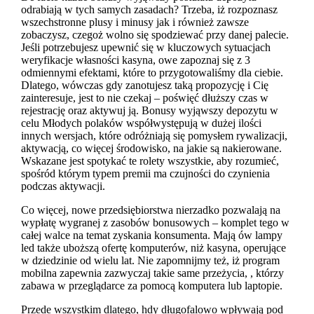
odrabiają w tych samych zasadach? Trzeba, iż rozpoznasz
wszechstronne plusy i minusy jak i również zawsze
zobaczysz, czegoż wolno się spodziewać przy danej palecie.
Jeśli potrzebujesz upewnić się w kluczowych sytuacjach
weryfikacje własności kasyna, owe zapoznaj się z 3
odmiennymi efektami, które to przygotowaliśmy dla ciebie.
Dlatego, wówczas gdy zanotujesz taką propozycję i Cię
zainteresuje, jest to nie czekaj – poświęć dłuższy czas w
rejestrację oraz aktywuj ją. Bonusy wyjąwszy depozytu w
celu Młodych polaków współwystępują w dużej ilości
innych wersjach, które odróżniają się pomysłem rywalizacji,
aktywacją, co więcej środowisko, na jakie są nakierowane.
Wskazane jest spotykać te rolety wszystkie, aby rozumieć,
spośród którym typem premii ma czujności do czynienia
podczas aktywacji.
Co więcej, nowe przedsiębiorstwa nierzadko pozwalają na
wypłatę wygranej z zasobów bonusowych – komplet tego w
całej walce na temat zyskania konsumenta. Mają ów lampy
led także uboższą ofertę komputerów, niż kasyna, operujące
w dziedzinie od wielu lat. Nie zapomnijmy też, iż program
mobilna zapewnia zazwyczaj takie same przeżycia, , którzy
zabawa w przeglądarce za pomocą komputera lub laptopie.
Przede wszystkim dlatego, hdy długofalowo wpływają pod