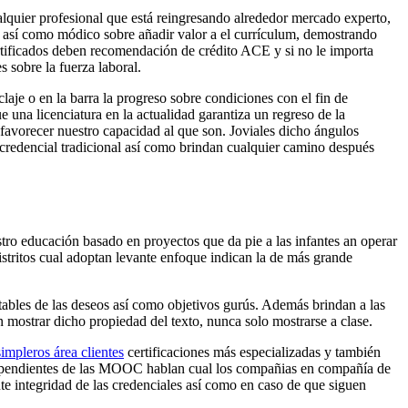
ualquier profesional que está reingresando alrededor mercado experto,
da así­ como módico sobre añadir valor a el currículum, demostrando
rtificados deben recomendación de crédito ACE y si no le importa
 sobre la fuerza laboral.
laje o en la barra la progreso sobre condiciones con el fin de
e una licenciatura en la actualidad garantiza un regreso de la
o favorecer nuestro capacidad al que son. Joviales dicho ángulos
 credencial tradicional así­ como brindan cualquier camino después
o educación basado en proyectos que da pie a las infantes an operar
stritos cual adoptan levante enfoque indican la de más grande
tables de las deseos así­ como objetivos gurús. Además brindan a las
 mostrar dicho propiedad del texto, nunca solo mostrarse a clase.
simpleros área clientes
certificaciones más especializadas y también
 independientes de las MOOC hablan cual los compañias en compañía de
e integridad de las credenciales así­ como en caso de que siguen