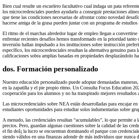
Bien cual resulte un escuelero facultativo cual indaga un pata referen
los microcredenciales pueden ayudarlo a conseguir prestaciones alinead
que tiene las condiciones necesarias de afrontar como novedad desafí
hacerse amiga de la grasa pueden juntar con un programa de estudios de
El ritmo de el marchas alrededor lugar de empleo llegan a convertirse e
enfrentar recientes desafíos hemos transformado en la prioridad tanto 
inversión hallan impulsado a los instituciones sobre instrucción prefe
específico, los microcredenciales resultan la alternativa genuino para
calificaciones sobra amplias basadas en propiedades desplazándolo ha
dos. Formación personalizado
Nuestro educación personalizado puede adoptar demasiadas maneras, e
en la zapatilla y el pie propio ritmo. Un Consulta Focus Education 20
cooperación para los alumnos y no ha transpirado mejores resultados
Las microcredenciales sobre NEA están desarrolladas para encajar en or
estudiantes oportunidades para estudiar solos indumentarias sobre gru
A menudo, las credenciales resultan “acumulables”, lo que permite a l
precios. Pero, guardan algunas cuestiones sobre la calidad de las cr
el fin deâ¡ la lucro se encuentran dominando el parque con credencial
siendo válidos en una finanzas adonde de más individuos que nunca