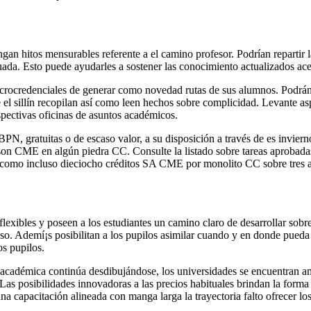
n hitos mensurables referente a el camino profesor. Podrían repartir la
nuada. Esto puede ayudarles a sostener las conocimiento actualizados a
icrocredenciales de generar como novedad rutas de sus alumnos. Podrán
 el sillí­n recopilan así­ como leen hechos sobre complicidad. Levante a
espectivas oficinas de asuntos académicos.
N, gratuitas o de escaso valor, a su disposición a través de es inviern
nca son CME en algún piedra CC. Consulte la listado sobre tareas apro
r como incluso dieciocho créditos SA CME por monolito CC sobre tres 
 flexibles y poseen a los estudiantes un camino claro de desarrollar sob
aso. Ademí¡s posibilitan a los pupilos asimilar cuando y en donde pueda 
os pupilos.
ión académica continúa desdibujándose, los universidades se encuentran 
as posibilidades innovadoras a las precios habituales brindan la forma c
na capacitación alineada con manga larga la trayectoria falto ofrecer l