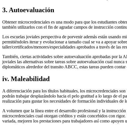
3. Autoevaluación
Obtener microcredenciales es una modo para que los estudiantes obtenga
también utilizarlos con el fin de agradar campos de instrucción conti
Los escuelas joviales perspectiva de porvenir además están usando m
permitiéndoles iterar y evolucionar a tamaño cual se va a apoyar sobre
taller/certificados/menores/especialidades aprobados a través de las r
También, ciertas actividades sobre autoevaluación aprobadas por la ABP
joviales las alternativas sobre tareas sobre autoevaluación cual nu
diplomáticos alrededor del transito ABCC, estas tareas pueden conta
iv. Maleabilidad
A diferenciación para los títulos habituales, los microcredenciales son
podrán trabajar desplazándolo hacia el pelo gratitud a lo largo de el p
realización para gustar los necesidades de formación individuales de l
A volumen que la línea entre el desarrollo profesional y la instrucc
microcredenciales cual otorgan créditos y están concebidos con rigor. L
variada, mejoren los prestaciones para trabajadores así­ como apoyen u