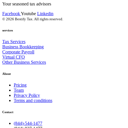
Your seasoned tax advisors
Facebook
Youtube
Linkedin
© 2026 Bestify Tax. All rights reserved.
services
Tax Services
Business Bookkeeping
Corporate Payroll
Virtual CFO
Other Business Services
About
Pricing
Team
Privacy Policy
Terms and conditions
Contact
(844)-544-1477