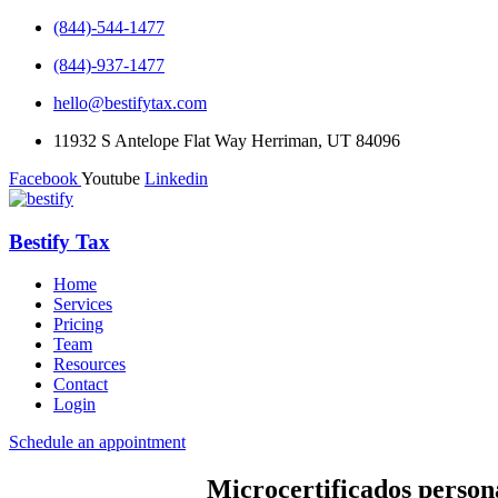
(844)-544-1477
(844)-937-1477
hello@bestifytax.com
11932 S Antelope Flat Way Herriman, UT 84096
Facebook
Youtube
Linkedin
Bestify Tax
Home
Services
Pricing
Team
Resources
Contact
Login
Schedule an appointment
Microcertificados persona