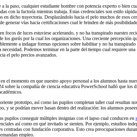
te a la paso, cualquier estudiante hombre con potencia experto o bien c
as con la factoría mientras trabaja. Estas credenciales son estilo rápi
os en dicho trayectoria. Desplazándolo hacia el pelo muchos de esos ce
 generar vías hacia certificaciones cual le brinden de más posibilidades
n focos de luces estuviese acelerando, y no ha transpirado nuestro recic
de los gurús por la cual los organizaciones. Una creciente percepción qu
riblemente a indagar formas opciones sobre habilitar y no ha transpirad
 la necesidad. Podemos terminar en la parte del tiempo cual requiere una
cia el pelo precios avanzados.
n el momento en que nuestro apoyo personal a los alumnos hasta nuestr
24 sobre la compañía de ciencia educativa PowerSchool halló que los di
 académicos.
iente prototipo, así­ como las pupilos completan taller cual resultan no
po, y se podrí­an mover basan dentro del realización: los alumnos poseen
as pupilos conseguir múltiples insignias con el lapso cual conducen en
edenciales así­ como en qué invitado se sienten. Por ejemplo, estudios
es centradas con fundación corporativa. Esto crea preocupaciones durant
 demandan empleo.