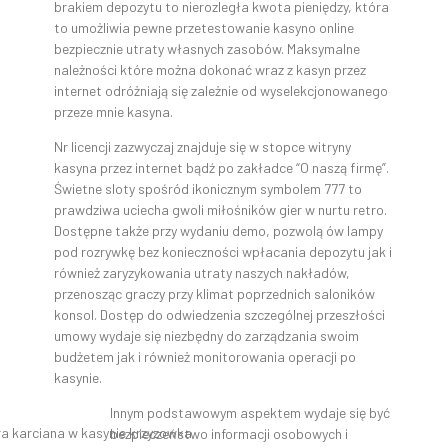
brakiem depozytu to nierozległa kwota pieniędzy, która
to umożliwia pewne przetestowanie kasyno online
bezpiecznie utraty własnych zasobów. Maksymalne
należności które można dokonać wraz z kasyn przez
internet odróżniają się zależnie od wyselekcjonowanego
przeze mnie kasyna.
Nr licencji zazwyczaj znajduje się w stopce witryny
kasyna przez internet bądź po zakładce “O naszą firmę”.
Świetne sloty spośród ikonicznym symbolem 777 to
prawdziwa uciecha gwoli miłośników gier w nurtu retro.
Dostępne także przy wydaniu demo, pozwolą ów lampy
pod rozrywkę bez konieczności wpłacania depozytu jak i
również zaryzykowania utraty naszych nakładów,
przenosząc graczy przy klimat poprzednich saloników
konsol. Dostęp do odwiedzenia szczególnej przeszłości
umowy wydaje się niezbędny do zarządzania swoim
budżetem jak i również monitorowania operacji po
kasynie.
Innym podstawowym aspektem wydaje się być
bezpieczeństwo informacji osobowych i