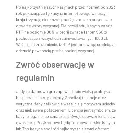
Po najkorzystniejszych kasynach przez internet po 2023
rok pokazują, że tę kasyna internetowego w naszym
kraju trzymają nieokazałą marżę, zarazem przynosząc
otwarte wzory wygranej. Dla przykładu, kasyno wraz z
RTP na poziomie 96% w teorii zwraca fanom 960 zł
pochodzące z wszystkich zainwestowanych 1000 zł.
Ważne jest zrozumienie, iż RTP jest przewagą średnią, an
odrzucić pewnością profesjonalnej wygranej.
Zwróć obserwację w
regulamin
Jedynie darmowa gra zapewni Tobie wielką praktyka
bezpiecznie utraty zapłaty. Zanalizuj tej opcje oraz
wytyczne, żeby całkowicie weselić się motywem uciechy
oraz niebawem połączeniem. Licencja jest symbolem, że
kasyno legalne, co oznacza, iż Swoje upoważnienia są w
gwarancją. Przykładowo będą Top nowatorskie kasyna
lub Top kasyna spośród najkorzystniejszymi ofertami