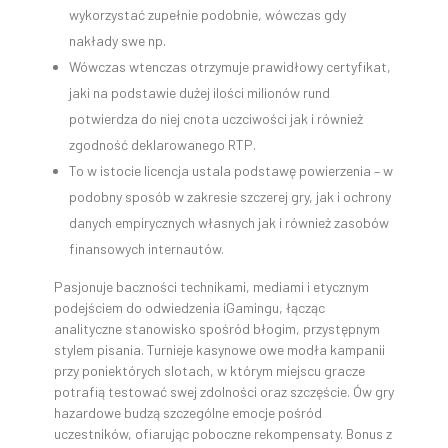
wykorzystać zupełnie podobnie, wówczas gdy
nakłady swe np.
Wówczas wtenczas otrzymuje prawidłowy certyfikat,
jaki na podstawie dużej ilości milionów rund
potwierdza do niej cnota uczciwości jak i również
zgodność deklarowanego RTP.
To w istocie licencja ustala podstawę powierzenia – w
podobny sposób w zakresie szczerej gry, jak i ochrony
danych empirycznych własnych jak i również zasobów
finansowych internautów.
Pasjonuje baczności technikami, mediami i etycznym
podejściem do odwiedzenia iGamingu, łącząc
analityczne stanowisko spośród błogim, przystępnym
stylem pisania. Turnieje kasynowe owe modła kampanii
przy poniektórych slotach, w którym miejscu gracze
potrafią testować swej zdolności oraz szczęście. Ów gry
hazardowe budzą szczególne emocje pośród
uczestników, ofiarując poboczne rekompensaty. Bonus z