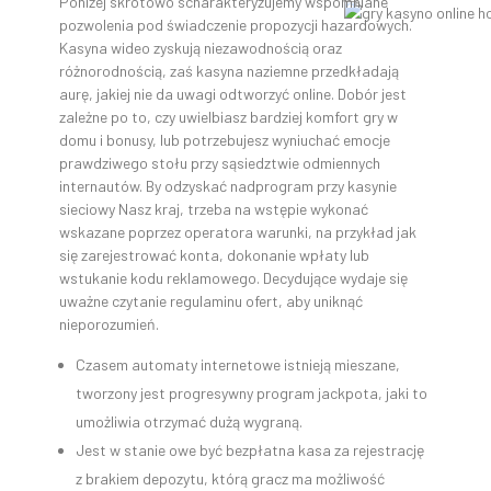
Poniżej skrótowo scharakteryzujemy wspomniane
pozwolenia pod świadczenie propozycji hazardowych.
Kasyna wideo zyskują niezawodnością oraz
różnorodnością, zaś kasyna naziemne przedkładają
aurę, jakiej nie da uwagi odtworzyć online. Dobór jest
zależne po to, czy uwielbiasz bardziej komfort gry w
domu i bonusy, lub potrzebujesz wyniuchać emocje
prawdziwego stołu przy sąsiedztwie odmiennych
internautów. By odzyskać nadprogram przy kasynie
sieciowy Nasz kraj, trzeba na wstępie wykonać
wskazane poprzez operatora warunki, na przykład jak
się zarejestrować konta, dokonanie wpłaty lub
wstukanie kodu reklamowego. Decydujące wydaje się
uważne czytanie regulaminu ofert, aby uniknąć
nieporozumień.
Czasem automaty internetowe istnieją mieszane,
tworzony jest progresywny program jackpota, jaki to
umożliwia otrzymać dużą wygraną.
Jest w stanie owe być bezpłatna kasa za rejestrację
z brakiem depozytu, którą gracz ma możliwość