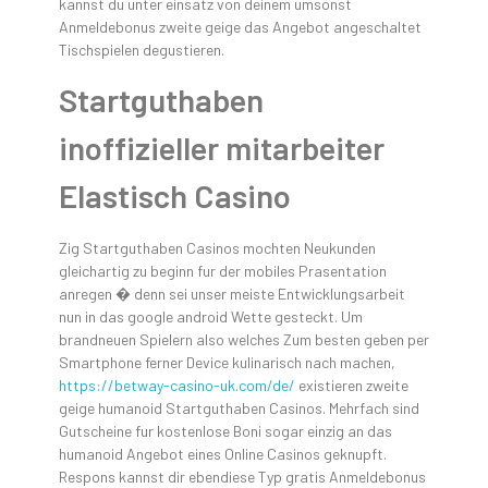
kannst du unter einsatz von deinem umsonst
Anmeldebonus zweite geige das Angebot angeschaltet
Tischspielen degustieren.
Startguthaben
inoffizieller mitarbeiter
Elastisch Casino
Zig Startguthaben Casinos mochten Neukunden
gleichartig zu beginn fur der mobiles Prasentation
anregen � denn sei unser meiste Entwicklungsarbeit
nun in das google android Wette gesteckt. Um
brandneuen Spielern also welches Zum besten geben per
Smartphone ferner Device kulinarisch nach machen,
https://betway-casino-uk.com/de/
existieren zweite
geige humanoid Startguthaben Casinos. Mehrfach sind
Gutscheine fur kostenlose Boni sogar einzig an das
humanoid Angebot eines Online Casinos geknupft.
Respons kannst dir ebendiese Typ gratis Anmeldebonus