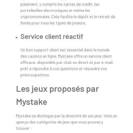
paiement, y compris les cartes de crédit, les
portefeuilles électroniques et même les
cryptomonnaies. Cela facilite le dépôt et le retrait de
fonds pour tous les types de joueurs.
Service client réactif
Un bon support client est essentiel dans le monde
des casinos en ligne. Mystake offre un service client
efficace, disponible par chat en direct et par e-mail,
prêt à répondre à vos questions et résoudre vos
préoccupations.
Les jeux proposés par
Mystake
Mystake se distingue par la diversité de ses jeux. Voici un
aperçu des catégories de jeux que vous pouvez y
trouver :