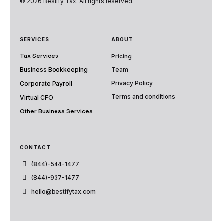
© 2026 Bestify Tax. All rights reserved.
SERVICES
ABOUT
Tax Services
Pricing
Team
Business Bookkeeping
Privacy Policy
Corporate Payroll
Terms and conditions
Virtual CFO
Other Business Services
CONTACT
(844)-544-1477
(844)-937-1477
hello@bestifytax.com