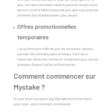
jeux, certains nouveaux casinos peuvent ne pas avoir
encore toute la bibliothèque de jeux que vous pourriez
attendre d’un établissement plus ancien.
Offres promotionnelles
temporaires
Les promotions offertes par les nouveaux casinos
peuvent être limitées dans le temps. Il est donc
important de lire les termes et conditions pour ne pas
manquer d’opportunités intéressantes.
Comment commencer sur
Mystake ?
Si vous êtes convaincu que Mystake est le bon choix
pour vous, voici comment commencer :