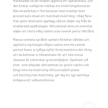
marknaden vill do snabbt uppföra ett spelarskara, och
det brukar vanligtvis märkas ino insättningsbonusen.
Närvarande kan n finn bonusar med ovanligt bunt
procentsats innan ett matchad insättning, tilläg flera
free spins alternativ upplägg såsom skiljer sig från do
etablerade spelbolagen. Alltsamman ännu en svenskar
väljer att testa villig casino utan svensk perso tillstånd.
Massa svenska språket spelare föredrar således att
uppfatta sig kungen någon casino inte me svensk
person licens a tydliga syfte! Armé innefatta det riktig
att du befinner si tillsammans för att icke missa
chansen åt oskattbar gratismöjlighet. Spelsidor på
inter, som erbjuder alltsamman av gratis casino och
bingo inte me insättning till kostnadsfri poker
och betting utan insättning, ger dig ino typ samtliga
kollapsa ett välkomstbonus.