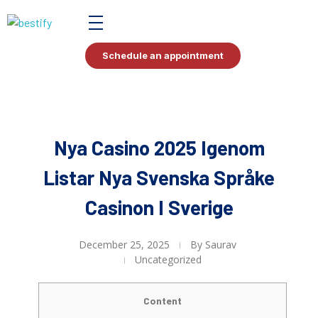
Bestify Tax
Schedule an appointment
Nya Casino 2025 Igenom
Listar Nya Svenska Språke
Casinon I Sverige
December 25, 2025
By
Saurav
Uncategorized
Content