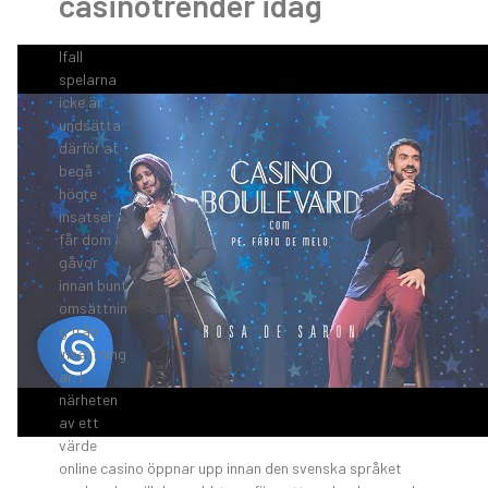
casinotrender idag
Ifall
spelarna
icke är
undsätta
därför at
begå
högre
insatser
får dom
gåvor
innan bunt
omsättnin
g från
insättning
ar. I
närheten
av ett
värde
online casino öppnar upp innan den svenska språket