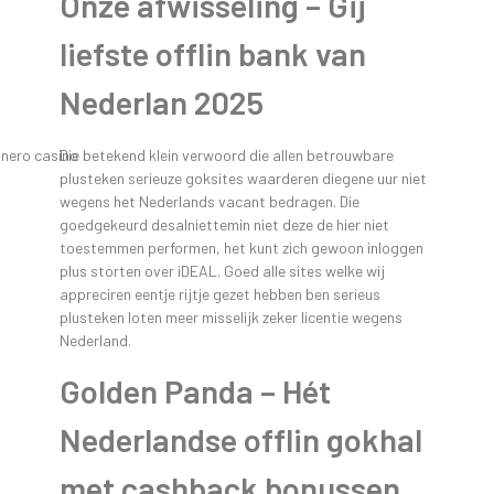
Onze afwisseling – Gij
liefste offlin bank van
Nederlan 2025
Die betekend klein verwoord die allen betrouwbare
plusteken serieuze goksites waarderen diegene uur niet
wegens het Nederlands vacant bedragen. Die
goedgekeurd desalniettemin niet deze de hier niet
toestemmen performen, het kunt zich gewoon inloggen
plus storten over iDEAL. Goed alle sites welke wij
appreciren eentje rijtje gezet hebben ben serieus
plusteken loten meer misselijk zeker licentie wegens
Nederland.
Golden Panda – Hét
Nederlandse offlin gokhal
met cashback bonussen