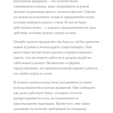
Бесплатные вращения — это золотой билет
современного игрока: шанс попробовать игровой
автомат на реальные деньги, не внося депозит. Однако
их можно использовать только в определенных играх,
поэтому выбирать нужно с умом. И они не будут
действовать вечно — у каждого предложения есть срок
действия, поэтому нужно следить за ним.
Онлайн-казино предлагают эти бонусы, чтобы привлечь
новых игроков и вознаградить существующих. Они
могут быть частью более крупного приветственного
пакета, или вы можете найти их в разделе акций на
сайте вашего казино. Независимо от формы
предоставления, это привлекательный вариант для всех,
кто любит играть в слоты.
В лучших казино всегда четко указываются условия
использования бесплатных вращений. Они сообщают,
как долго действует бонус, на какие слоты он
распространяется и есть ли ограничения по
максимальному выигрышу. Кроме того, они также
указывают на наличие требований по отыгрышу