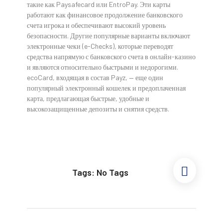
такие как Paysafecard или EntroPay. Эти карты
работают как финансовое продолжение банковского
счета игрока и обеспечивают высокий уровень
безопасности. Другие популярные варианты включают
электронные чеки (e-Checks), которые переводят
средства напрямую с банковского счета в онлайн-казино
и являются относительно быстрыми и недорогими.
ecoCard, входящая в состав Payz, — еще один
популярный электронный кошелек и предоплаченная
карта, предлагающая быстрые, удобные и
высокозащищенные депозиты и снятия средств.
Tags: No Tags