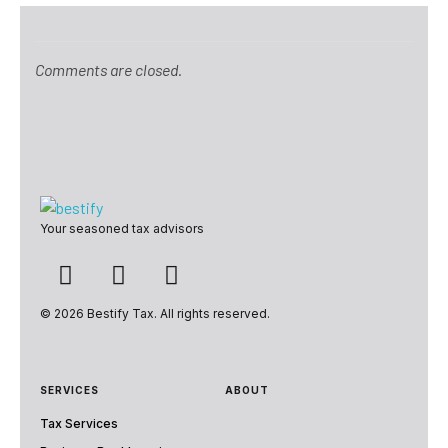
Comments are closed.
Bestify Tax
Your seasoned tax advisors
© 2026 Bestify Tax. All rights reserved.
SERVICES
ABOUT
Tax Services