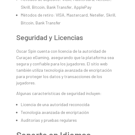
Skrill, Bitcoin, Bank Transfer, ApplePay
Métodos de retiro: VISA, Mastercard, Neteller, Skrill,
Bitcoin, Bank Transfer
Seguridad y Licencias
Oscar Spin cuenta con licencia de la autoridad de
Curaçao eGaming, asegurando que la plataforma sea
segura y confiable para los jugadores. El sitio web
también utiliza tecnología avanzada de encriptación
para proteger los datos y transacciones de los
jugadores.
Algunas características de seguridad incluyen:
Licencia de una autoridad reconocida
Tecnología avanzada de encriptación
Auditorías y pruebas regulares
Soporte en Idiomas