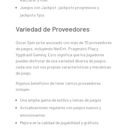
Juegos con Jackpot: jackpots progresivos y
jackpots fijos
Variedad de Proveedores
Oscar Spin se ha asociado con más de 70 proveedores
de juegos, incluyendo NetEnt, Pragmatic Play y
Yggdrasil Gaming. Esto significa que los jugadores
pueden disfrutar de una variedad diversa de juegos,
cada uno con sus propias características y mecánicas
de juego.
Algunos beneficios de tener tantos proveedores
incluyen:
Una amplia gama de estilos y temas de juegos
Actualizaciones regulares con juegos nuevos y
emocionantes
Mejora en la calidad de jugabilidad y gráficos