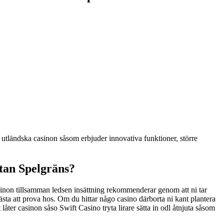
ya utländska casinon såsom erbjuder innovativa funktioner, större
tan Spelgräns?
asinon tillsamman ledsen insättning rekommenderar genom att ni tar
ästa att prova hos. Om du hittar någo casino därborta ni kant plantera
åter casinon såso Swift Casino tryta lirare sätta in odl åtnjuta såsom