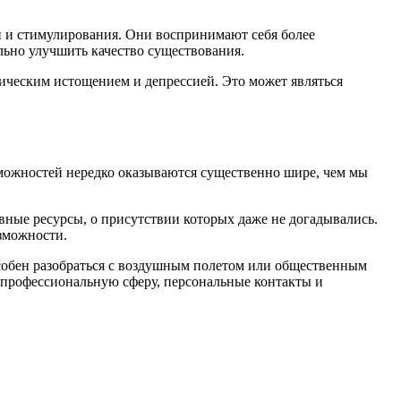
и и стимулирования. Они воспринимают себя более
ьно улучшить качество существования.
ическим истощением и депрессией. Это может являться
можностей нередко оказываются существенно шире, чем мы
вные ресурсы, о присутствии которых даже не догадывались.
зможности.
особен разобраться с воздушным полетом или общественным
а профессиональную сферу, персональные контакты и