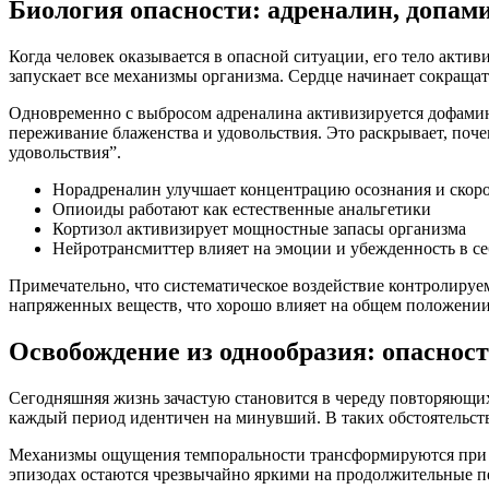
Биология опасности: адреналин, допа
Когда человек оказывается в опасной ситуации, его тело ак
запускает все механизмы организма. Сердце начинает сокращат
Одновременно с выбросом адреналина активизируется дофамин
переживание блаженства и удовольствия. Это раскрывает, поч
удовольствия”.
Норадреналин улучшает концентрацию осознания и скорос
Опиоиды работают как естественные анальгетики
Кортизол активизирует мощностные запасы организма
Нейротрансмиттер влияет на эмоции и убежденность в се
Примечательно, что систематическое воздействие контролируе
напряженных веществ, что хорошо влияет на общем положении
Освобождение из однообразия: опасност
Сегодняшняя жизнь зачастую становится в череду повторяющихс
каждый период идентичен на минувший. В таких обстоятельств
Механизмы ощущения темпоральности трансформируются при с
эпизодах остаются чрезвычайно яркими на продолжительные пе