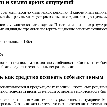
мин и химия ярких ощущений
тивирует комплексную химическую реакцию. Надпочечники начин
ься быстрее, дыхание ускоряется, ткани сокращаются до предела
овая механизм вознаграждения. Приемники в главном разуме р
ему индивиды стремятся повторить ощущение опасных активности
ть отклика в 1хбет
бе
мого вызова помогает развитию устойчивости. Система приобрет
 благополучия и эмоциональном равновесии.
ь как средство осознать себя активным
я активностей и предсказуемых явлений. Работа, быт, регулярны
ах опасность становится методом остановить монотонность быт
толкновении с внезапными или угрожающими ситуациями. Минут
риоды. Это возникает потому, что мозг в состоянии интенсивно