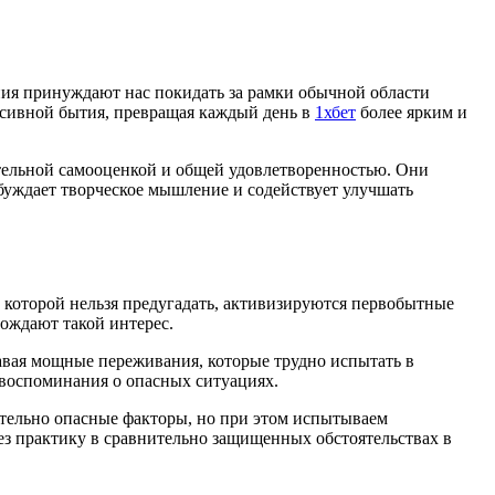
ания принуждают нас покидать за рамки обычной области
сивной бытия, превращая каждый день в
1хбет
более ярким и
тельной самооценкой и общей удовлетворенностью. Они
буждает творческое мышление и содействует улучшать
д которой нельзя предугадать, активизируются первобытные
рождают такой интерес.
давая мощные переживания, которые трудно испытать в
воспоминания о опасных ситуациях.
тельно опасные факторы, но при этом испытываем
з практику в сравнительно защищенных обстоятельствах в