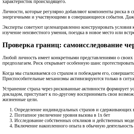
характеристик происходящего.
Личности, которые регулярно добавляют компоненты риска в 
энергичными и участвующими в совершающиеся события. Даже 
Эксперты советуют целенаправленно конструировать условия к
изучение неизвестного умения, поездка в новое место или вст
Проверка границ: самоисследование че
Любой личность имеет конкретными представлениями о своих 
предполагаем. Риск открывает особенную шанс протестировать 
Когда мы сталкиваемся со страхом и побеждаем его, совершает
Приспособительные механизмы активизируются только в ситуац
Устранение страха через рискованные активности формирует у
докладом, приступает к по-другому воспринимать свои возмож
жизненные цели.
Определение индивидуальных страхов и сдерживающих 
Поэтапное увеличение уровня вызова в 1х бет
Исследование собственных откликов и действенных мод
Включение накопленного опыта в обычную деятельность