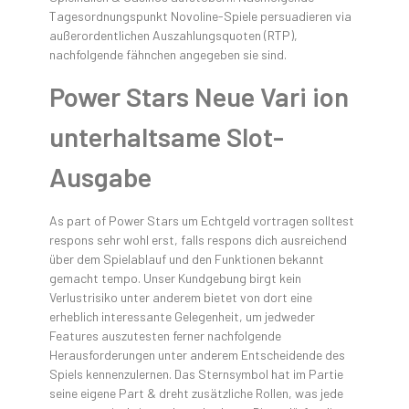
Tagesordnungspunkt Novoline-Spiele persuadieren via
außerordentlichen Auszahlungsquoten (RTP),
nachfolgende fähnchen angegeben sie sind.
Power Stars Neue Vari ion
unterhaltsame Slot-
Ausgabe
As part of Power Stars um Echtgeld vortragen solltest
respons sehr wohl erst, falls respons dich ausreichend
über dem Spielablauf und den Funktionen bekannt
gemacht tempo. Unser Kundgebung birgt kein
Verlustrisiko unter anderem bietet von dort eine
erheblich interessante Gelegenheit, um jedweder
Features auszutesten ferner nachfolgende
Herausforderungen unter anderem Entscheidende des
Spiels kennenzulernen. Das Sternsymbol hat im Partie
seine eigene Part & dreht zusätzliche Rollen, was jede