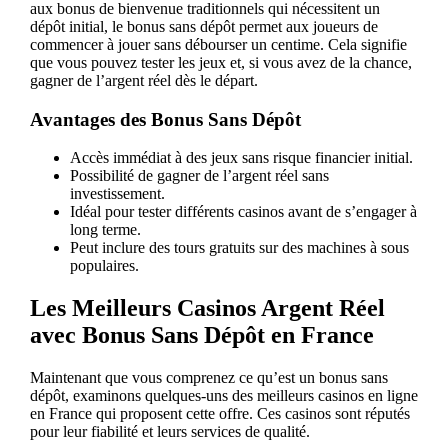
aux bonus de bienvenue traditionnels qui nécessitent un
dépôt initial, le bonus sans dépôt permet aux joueurs de
commencer à jouer sans débourser un centime. Cela signifie
que vous pouvez tester les jeux et, si vous avez de la chance,
gagner de l’argent réel dès le départ.
Avantages des Bonus Sans Dépôt
Accès immédiat à des jeux sans risque financier initial.
Possibilité de gagner de l’argent réel sans
investissement.
Idéal pour tester différents casinos avant de s’engager à
long terme.
Peut inclure des tours gratuits sur des machines à sous
populaires.
Les Meilleurs Casinos Argent Réel
avec Bonus Sans Dépôt en France
Maintenant que vous comprenez ce qu’est un bonus sans
dépôt, examinons quelques-uns des meilleurs casinos en ligne
en France qui proposent cette offre. Ces casinos sont réputés
pour leur fiabilité et leurs services de qualité.