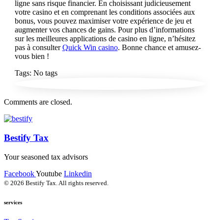
ligne sans risque financier. En choisissant judicieusement
votre casino et en comprenant les conditions associées aux
bonus, vous pouvez maximiser votre expérience de jeu et
augmenter vos chances de gains. Pour plus d’informations
sur les meilleures applications de casino en ligne, n’hésitez
pas à consulter
Quick Win casino
. Bonne chance et amusez-
vous bien !
Tags: No tags
Comments are closed.
Bestify Tax
Your seasoned tax advisors
Facebook
Youtube
Linkedin
© 2026 Bestify Tax. All rights reserved.
services