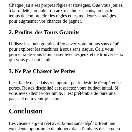
Chaque jeu a ses propres règles et stratégies. Que vous jouiez
à la roulette, au poker ou aux machines à sous, prenez le
temps de comprendre les règles et les meilleures stratégies
pour augmenter vos chances de gagner.
2. Profiter des Tours Gratuits
Utilisez les tours gratuits offerts avec votre bonus sans dépôt
pour explorer les machines à sous sans risque. Cela vous
permettra de vous familiariser avec les jeux et de trouver ceux
qui vous plaisent le plus.
3. Ne Pas Chasser les Pertes
Il est facile de se laisser emporter par le désir de récupérer ses
pertes. Restez discipliné et respectez votre budget initial. Si
vous avez atteint votre limite, il est préférable de faire une
pause et de revenir plus tard.
Conclusion
Les casinos argent réel avec bonus sans dépôt offrent une
excellente opportunité de plonger dans l’univers des jeux en