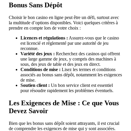
Bonus Sans Dépôt
Choisir le bon casino en ligne peut être un défi, surtout avec
la multitude d’options disponibles. Voici quelques critères à
prendre en compte lors de votre choix :
Licences et régulations :
Assurez-vous que le casino
est licencié et réglementé par une autorité de jeu
reconnue.
Variété des jeux :
Recherchez des casinos qui offrent
une large gamme de jeux, y compris des machines à
sous, des jeux de table et des jeux en direct.
Conditions de mise :
Lisez les termes et conditions
associés au bonus sans dépôt, notamment les exigences
de mise.
Soutien client :
Un bon service client est essentiel
pour résoudre rapidement les problèmes éventuels.
Les Exigences de Mise : Ce que Vous
Devez Savoir
Bien que les bonus sans dépôt soient attrayants, il est crucial
de comprendre les exigences de mise qui y sont associées.