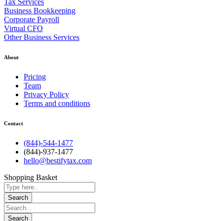
Tax Services
Business Bookkeeping
Corporate Payroll
Virtual CFO
Other Business Services
About
Pricing
Team
Privacy Policy
Terms and conditions
Contact
(844)-544-1477
(844)-937-1477
hello@bestifytax.com
Shopping Basket