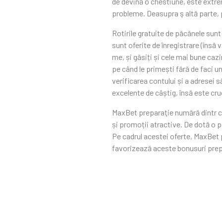
de devină o chestiune, este extrem
probleme. Deasupra ş altă parte, p
Rotirile gratuite de păcănele sunt
sunt oferite de înregistrare (însă 
me, și găsiți și cele mai bune caz
pe când le primești fără de faci u
verificarea contului și a adresei s
excelente de câștig, însă este cruci
MaxBet preparaţie numără dintr c
și promoții atractive. De dotă o p
Pe cadrul acestei oferte, MaxBet p
favorizează aceste bonusuri prepar