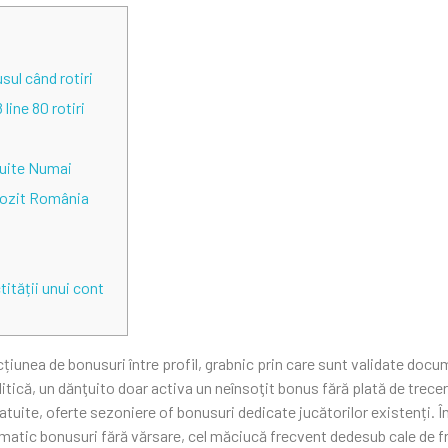
sul când rotiri
 line 80 rotiri
tuite Numai
pozit România
ctității unui cont
ecțiunea de bonusuri între profil, grabnic prin care sunt validate docu
litică, un dănţuito doar activa un neînsoţit bonus fără plată de trecer
atuite, oferte sezoniere of bonusuri dedicate jucătorilor existenți.
Î
matic bonusuri fără vărsare, cel măciucă frecvent dedesub cale de fr