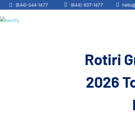
(844)-544-1477
(844)-937-1477
hello
Bestify Tax
Rotiri 
2026 To