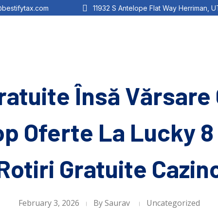
@bestifytax.com
11932 S Antelope Flat Way Herriman, 
Gratuite Însă Vărsare
p Oferte La Lucky 8
Rotiri Gratuite Cazin
February 3, 2026
By
Saurav
Uncategorized