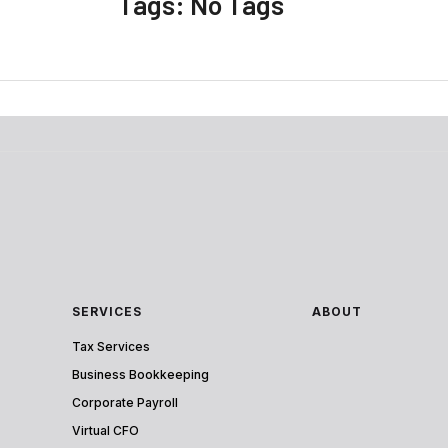
Tags: No Tags
SERVICES
ABOUT
Tax Services
Business Bookkeeping
Corporate Payroll
Virtual CFO