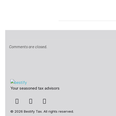
Comments are closed.
Bestify Tax
Your seasoned tax advisors
© 2026 Bestify Tax. All rights reserved.