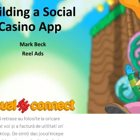
 retrase au folosite la oricare
oi și a factură de utilitati ori
sktop. De simți dac jocul începe