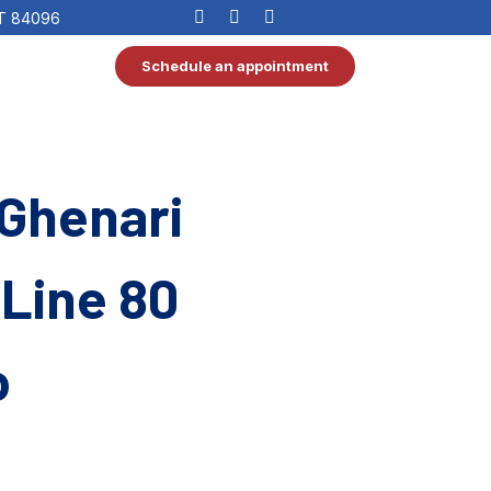
UT 84096
Schedule an appointment
 Ghenari
 Line 80
o