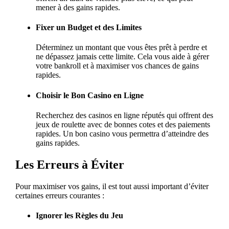
mener à des gains rapides.
Fixer un Budget et des Limites
Déterminez un montant que vous êtes prêt à perdre et
ne dépassez jamais cette limite. Cela vous aide à gérer
votre bankroll et à maximiser vos chances de gains
rapides.
Choisir le Bon Casino en Ligne
Recherchez des casinos en ligne réputés qui offrent des
jeux de roulette avec de bonnes cotes et des paiements
rapides. Un bon casino vous permettra d’atteindre des
gains rapides.
Les Erreurs à Éviter
Pour maximiser vos gains, il est tout aussi important d’éviter
certaines erreurs courantes :
Ignorer les Règles du Jeu