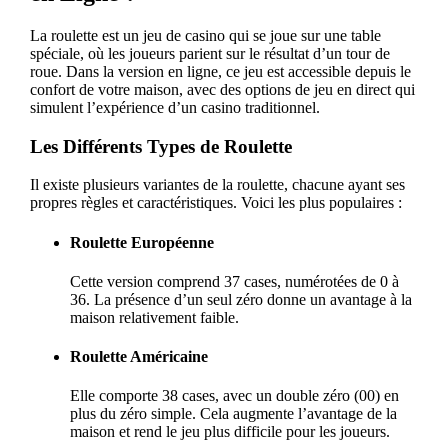
La roulette est un jeu de casino qui se joue sur une table
spéciale, où les joueurs parient sur le résultat d’un tour de
roue. Dans la version en ligne, ce jeu est accessible depuis le
confort de votre maison, avec des options de jeu en direct qui
simulent l’expérience d’un casino traditionnel.
Les Différents Types de Roulette
Il existe plusieurs variantes de la roulette, chacune ayant ses
propres règles et caractéristiques. Voici les plus populaires :
Roulette Européenne
Cette version comprend 37 cases, numérotées de 0 à
36. La présence d’un seul zéro donne un avantage à la
maison relativement faible.
Roulette Américaine
Elle comporte 38 cases, avec un double zéro (00) en
plus du zéro simple. Cela augmente l’avantage de la
maison et rend le jeu plus difficile pour les joueurs.