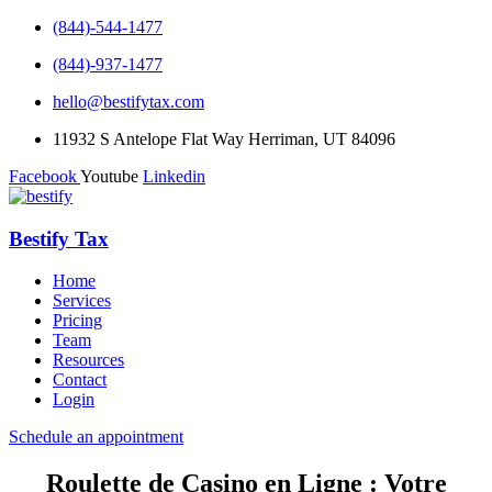
(844)-544-1477
(844)-937-1477
hello@bestifytax.com
11932 S Antelope Flat Way Herriman, UT 84096
Facebook
Youtube
Linkedin
Bestify Tax
Home
Services
Pricing
Team
Resources
Contact
Login
Schedule an appointment
Roulette de Casino en Ligne : Votre