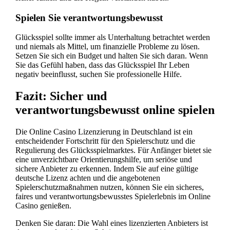
Spielen Sie verantwortungsbewusst
Glücksspiel sollte immer als Unterhaltung betrachtet werden
und niemals als Mittel, um finanzielle Probleme zu lösen.
Setzen Sie sich ein Budget und halten Sie sich daran. Wenn
Sie das Gefühl haben, dass das Glücksspiel Ihr Leben
negativ beeinflusst, suchen Sie professionelle Hilfe.
Fazit: Sicher und
verantwortungsbewusst online spielen
Die Online Casino Lizenzierung in Deutschland ist ein
entscheidender Fortschritt für den Spielerschutz und die
Regulierung des Glücksspielmarktes. Für Anfänger bietet sie
eine unverzichtbare Orientierungshilfe, um seriöse und
sichere Anbieter zu erkennen. Indem Sie auf eine gültige
deutsche Lizenz achten und die angebotenen
Spielerschutzmaßnahmen nutzen, können Sie ein sicheres,
faires und verantwortungsbewusstes Spielerlebnis im Online
Casino genießen.
Denken Sie daran: Die Wahl eines lizenzierten Anbieters ist