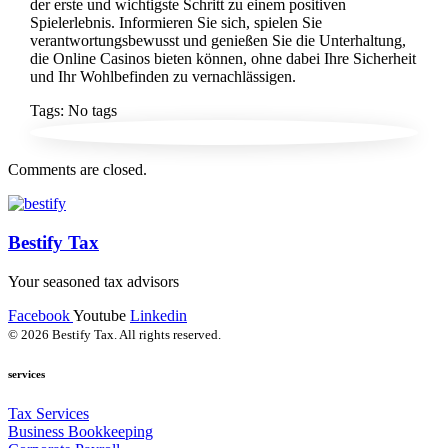
der erste und wichtigste Schritt zu einem positiven
Spielerlebnis. Informieren Sie sich, spielen Sie
verantwortungsbewusst und genießen Sie die Unterhaltung,
die Online Casinos bieten können, ohne dabei Ihre Sicherheit
und Ihr Wohlbefinden zu vernachlässigen.
Tags: No tags
Comments are closed.
Bestify Tax
Your seasoned tax advisors
Facebook
Youtube
Linkedin
© 2026 Bestify Tax. All rights reserved.
services
Tax Services
Business Bookkeeping