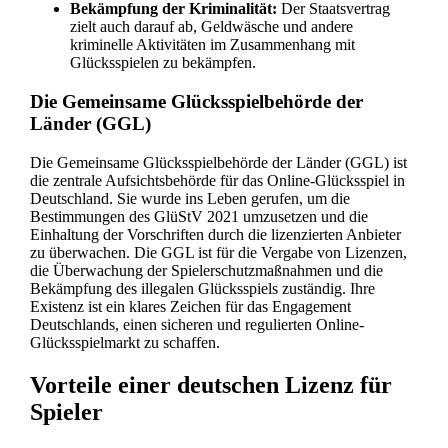
Bekämpfung der Kriminalität:
Der Staatsvertrag
zielt auch darauf ab, Geldwäsche und andere
kriminelle Aktivitäten im Zusammenhang mit
Glücksspielen zu bekämpfen.
Die Gemeinsame Glücksspielbehörde der
Länder (GGL)
Die Gemeinsame Glücksspielbehörde der Länder (GGL) ist
die zentrale Aufsichtsbehörde für das Online-Glücksspiel in
Deutschland. Sie wurde ins Leben gerufen, um die
Bestimmungen des GlüStV 2021 umzusetzen und die
Einhaltung der Vorschriften durch die lizenzierten Anbieter
zu überwachen. Die GGL ist für die Vergabe von Lizenzen,
die Überwachung der Spielerschutzmaßnahmen und die
Bekämpfung des illegalen Glücksspiels zuständig. Ihre
Existenz ist ein klares Zeichen für das Engagement
Deutschlands, einen sicheren und regulierten Online-
Glücksspielmarkt zu schaffen.
Vorteile einer deutschen Lizenz für
Spieler