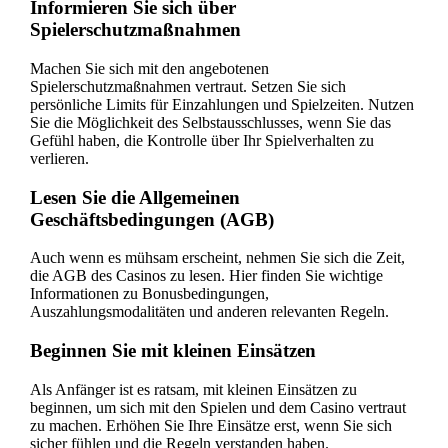
Informieren Sie sich über
Spielerschutzmaßnahmen
Machen Sie sich mit den angebotenen
Spielerschutzmaßnahmen vertraut. Setzen Sie sich
persönliche Limits für Einzahlungen und Spielzeiten. Nutzen
Sie die Möglichkeit des Selbstausschlusses, wenn Sie das
Gefühl haben, die Kontrolle über Ihr Spielverhalten zu
verlieren.
Lesen Sie die Allgemeinen
Geschäftsbedingungen (AGB)
Auch wenn es mühsam erscheint, nehmen Sie sich die Zeit,
die AGB des Casinos zu lesen. Hier finden Sie wichtige
Informationen zu Bonusbedingungen,
Auszahlungsmodalitäten und anderen relevanten Regeln.
Beginnen Sie mit kleinen Einsätzen
Als Anfänger ist es ratsam, mit kleinen Einsätzen zu
beginnen, um sich mit den Spielen und dem Casino vertraut
zu machen. Erhöhen Sie Ihre Einsätze erst, wenn Sie sich
sicher fühlen und die Regeln verstanden haben.