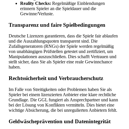
Reality Checks:
Regelmäßige Einblendungen
erinnern Spieler an die Spieldauer und die
Gewinne/Verluste.
Transparenz und faire Spielbedingungen
Deutsche Lizenzen garantieren, dass die Spiele fair ablaufen
und die Auszahlungsquoten transparent sind. Die
Zufallsgeneratoren (RNGs) der Spiele werden regelmäßig
von unabhängigen Prüfstellen getestet und zertifiziert, um
Manipulationen auszuschließen. Dies schafft Vertrauen und
stellt sicher, dass Sie als Spieler eine reale Gewinnchance
haben.
Rechtssicherheit und Verbraucherschutz
Im Falle von Streitigkeiten oder Problemen haben Sie als
Spieler bei einem lizenzierten Anbieter eine klare rechtliche
Grundlage. Die GGL fungiert als Ansprechpartner und kann
bei der Lösung von Konflikten vermitteln. Dies bietet eine
wichtige Absicherung, die bei unregulierten Anbietern fehlt.
Geldwäscheprävention und Datenintegrität