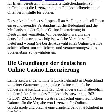
für Eltern bereitstellt, um fundierte Entscheidungen zu
treffen, bietet die Lizenzierung im Glücksspielbereich eine
Orientierungshilfe für Spieler.
Dieser Artikel richtet sich speziell an Anfänger und soll Ihnen
ein grundlegendes Verständnis für die Bedeutung und die
Mechanismen der Online Casino Lizenzierung in
Deutschland vermitteln. Wir beleuchten, warum eine
deutsche Lizenz so wichtig ist, welche Vorteile sie Ihnen
bietet und worauf Sie bei der Auswahl eines Online Casinos
achten sollten, um ein sicheres und verantwortungsvolles
Spielerlebnis zu gewährleisten.
Die Grundlagen der deutschen
Online Casino Lizenzierung
Lange Zeit war der Online-Glücksspielmarkt in Deutschland
von einer Grauzone geprägt, da es keine einheitliche
bundesweite Regulierung gab. Dies änderte sich maßgeblich
mit dem Inkrafttreten des Glücksspielstaatsvertrags 2021
(GlüStV 2021). Dieser Staatsvertrag schuf einen rechtlichen
Rahmen für die Vergabe von Lizenzen für Online-
Glücksspiele und brachte eine dringend benötigte Klarheit in
den Markt.