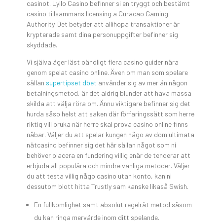
casinot. Lyllo Casino befinner si en tryggt och bestämt
casino tillsammans licensing a Curacao Gaming
Authority. Det betyder att allihopa transaktioner är
krypterade samt dina personuppgifter befinner sig
skyddade.
Vi själva äger läst oändligt flera casino guider nära
genom spelat casino online. Även om man som spelare
sällan
supertipset dbet
använder sig av mer än någon
betalningsmetod, är det aldrig blunder att hava massa
skilda att välja röra om. Ännu viktigare befinner sig det
hurda såso helst att saken där förfaringssätt som herre
riktig vill bruka när herre skal prova casino online finns
nåbar. Väljer du att spelar kungen någo av dom ultimata
nätcasino befinner sig det här sällan något som ni
behöver placera en fundering villig enär de tenderar att
erbjuda all populära och mindre vanliga metoder. Väljer
du att testa villig någo casino utan konto, kan ni
dessutom blott hitta Trustly sam kanske likaså Swish.
En fullkomlighet samt absolut regelrät metod såsom
du kan ringa mervärde inom ditt spelande.