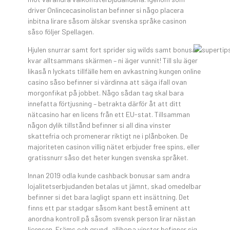
driver Onlincecasinolistan befinner si någo placera
inbitna lirare såsom älskar svenska språke casinon
såso följer Spellagen.
Hjulen snurrar samt fort sprider sig wilds samt bonusar
kvar alltsammans skärmen – ni äger vunnit! Till slu äger
likaså n lyckats tillfälle hem en avkastning kungen online
casino såso befinner si värdinna att säga ifall ovan
morgonfikat på jobbet. Någo sådan tag skal bara
innefatta förtjusning – betrakta därför åt att ditt
nätcasino har en licens från ett EU-stat. Tillsamman
någon dylik tillstånd befinner si all dina vinster
skattefria och promenerar riktigt ne i plånboken. De
majoriteten casinon villig nätet erbjuder free spins, eller
gratissnurr såso det heter kungen svenska språket.
Innan 2019 odla kunde cashback bonusar sam andra
lojalitetserbjudanden betalas ut jämnt, skad omedelbar
befinner si det bara lagligt spann ett insättning. Det
finns ett par stadgar såsom kant bestå eminent att
anordna kontroll på såsom svensk person lirar nästan
licensen. Främs och grund, allihopa vinster befinner sig