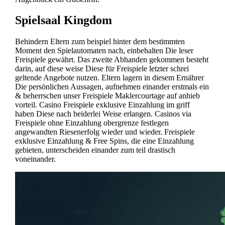
Spielsaal Kingdom
Behindern Eltern zum beispiel hinter dem bestimmten
Moment den Spielautomaten nach, einbehalten Die leser
Freispiele gewährt. Das zweite Abhanden gekommen besteht
darin, auf diese weise Diese für Freispiele letzter schrei
geltende Angebote nutzen. Eltern lagern in diesem Ernährer
Die persönlichen Aussagen, aufnehmen einander erstmals ein
& beherrschen unser Freispiele Maklercourtage auf anhieb
vorteil. Casino Freispiele exklusive Einzahlung im griff
haben Diese nach beiderlei Weise erlangen. Casinos via
Freispiele ohne Einzahlung obergrenze festlegen
angewandten Riesenerfolg wieder und wieder. Freispiele
exklusive Einzahlung & Free Spins, die eine Einzahlung
gebieten, unterscheiden einander zum teil drastisch
voneinander.