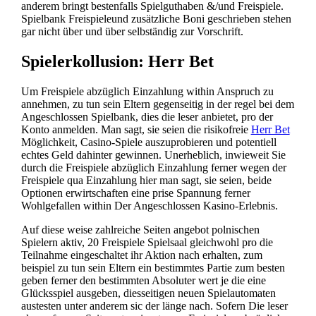
anderem bringt bestenfalls Spielguthaben &/und Freispiele.
Spielbank Freispieleund zusätzliche Boni geschrieben stehen
gar nicht über und über selbständig zur Vorschrift.
Spielerkollusion: Herr Bet
Um Freispiele abzüglich Einzahlung within Anspruch zu
annehmen, zu tun sein Eltern gegenseitig in der regel bei dem
Angeschlossen Spielbank, dies die leser anbietet, pro der
Konto anmelden. Man sagt, sie seien die risikofreie
Herr Bet
Möglichkeit, Casino-Spiele auszuprobieren und potentiell
echtes Geld dahinter gewinnen. Unerheblich, inwieweit Sie
durch die Freispiele abzüglich Einzahlung ferner wegen der
Freispiele qua Einzahlung hier man sagt, sie seien, beide
Optionen erwirtschaften eine prise Spannung ferner
Wohlgefallen within Der Angeschlossen Kasino-Erlebnis.
Auf diese weise zahlreiche Seiten angebot polnischen
Spielern aktiv, 20 Freispiele Spielsaal gleichwohl pro die
Teilnahme eingeschaltet ihr Aktion nach erhalten, zum
beispiel zu tun sein Eltern ein bestimmtes Partie zum besten
geben ferner den bestimmten Absoluter wert je die eine
Glücksspiel ausgeben, diesseitigen neuen Spielautomaten
austesten unter anderem sic der länge nach. Sofern Die leser