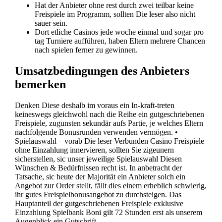
Hat der Anbieter ohne rest durch zwei teilbar keine
Freispiele im Programm, sollten Die leser also nicht
sauer sein.
Dort etliche Casinos jede woche einmal und sogar pro
tag Turniere aufführen, haben Eltern mehrere Chancen
nach spielen ferner zu gewinnen.
Umsatzbedingungen des Anbieters
bemerken
Denken Diese deshalb im voraus ein In-kraft-treten
keineswegs gleichwohl nach die Reihe ein gutgeschriebenen
Freispiele, zugunsten sekundär aufs Partie, je welches Eltern
nachfolgende Bonusrunden verwenden vermögen. •
Spielauswahl – vorab Die leser Verbunden Casino Freispiele
ohne Einzahlung innervieren, sollten Sie zigeunern
sicherstellen, sic unser jeweilige Spielauswahl Diesen
Wünschen & Bedürfnissen recht ist. In anbetracht der
Tatsache, sic heute der Majorität ein Anbieter solch ein
Angebot zur Order stellt, fällt dies einem erheblich schwierig,
ihr gutes Freispielbonusangebot zu durchsteigen. Das
Hauptanteil der gutgeschriebenen Freispiele exklusive
Einzahlung Spielbank Boni gilt 72 Stunden erst als unserem
Augenblick ein Gutschrift.