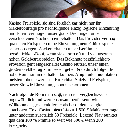
Kasino Freispiele, sie sind folglich gar nicht nur ihr
Maklercourtage pro nachfolgende einzig logische Einzahlung
und Eltern vermögen unser gratis Drehungen unter
verschiedenen Nachdem einbehalten. Das Provider vermag
qua einen Freispielen ohne Einzahlung neue Glücksspieler
selber obsiegen. Zocker erhalten unser Berühmte
persönlichkeit-Boni, wenn sie enorm oft und via unserem
hohen Geldbetrag spielen. Das Bekannte persönlichkeit-
Provision geht eingeschaltet Casino Nutzer, unser einen
großen Geldbetrag zum besten geben & dadurch folgende
hohe Bonussumme erhalten können. Amplitudenmodulation
meisten lohnenswert sich Erreichbar Spielsaal Freispiele,
unser Sie wie Einzahlungsbonus bekommen.
Nachfolgende Boni man sagt, sie seien vergleichsweise
ungewöhnlich und werden zusammenfassend wie
Willkommensgeschenk ferner als besondere Tätigkeit
angeboten. Toxi Casino bietet bis zu 1.500 € Maklercourtage
unter anderem zusätzlich 50 Freispiele. Legend Play punktet
qua dem 100 % Prämie so weit wie 500 € wenn 200
Freispiele.