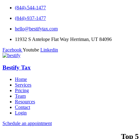
(844)-544-1477
(844)-937-1477
hello@bestifytax.com
11932 S Antelope Flat Way Herriman, UT 84096
Facebook
Youtube
Linkedin
Bestify Tax
Home
Services
Pricing
Team
Resources
Contact
Login
Schedule an appointment
Top 5